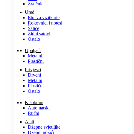
Zvučnici
Ured
Etui za vizitkarte
Rokovnici i notesi
Šalice
Zidni satovi
Ostalo
Upaljači
Metalni
Plastični
Privjesci
Drveni
Metalni
Plastični
Ostalo
Kišobrani
Automatski
Ručni
Alati
Džepne svjetiljke
Džepni nožići