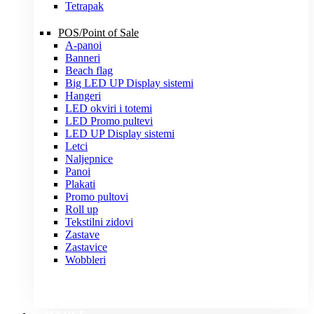
Tetrapak
POS/Point of Sale
A-panoi
Banneri
Beach flag
Big LED UP Display sistemi
Hangeri
LED okviri i totemi
LED Promo pultevi
LED UP Display sistemi
Letci
Naljepnice
Panoi
Plakati
Promo pultovi
Roll up
Tekstilni zidovi
Zastave
Zastavice
Wobbleri