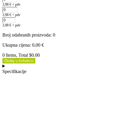
3,98
€
+ pdv
3,98
€
+ pdv
3,98
€
+ pdv
Broj odabranih proizvoda
:
0
Ukupna cijena
:
0,00
€
0 Items, Total $0.00
Dodaj u košaricu
Specifikacije