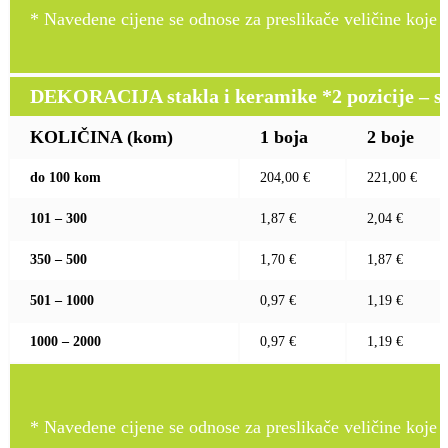
* Navedene cijene se odnose za preslikače veličine koje pr
DEKORACIJA stakla i keramike *2 pozicije – sito 
KOLIČINA (kom)
1 boja
2 boje
do 100 kom
204,00 €
221,00 €
101 – 300
1,87 €
2,04 €
350 – 500
1,70 €
1,87 €
501 – 1000
0,97 €
1,19 €
1000 – 2000
0,97 €
1,19 €
* Navedene cijene se odnose za preslikače veličine koje pr