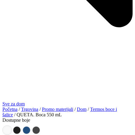
Sve za dom
Početna
/
Trgovina
/
Promo materijali
/
Dom
/
Termos boce i
šalice
/ QUETA. Boca 550 mL
Dostupne boje