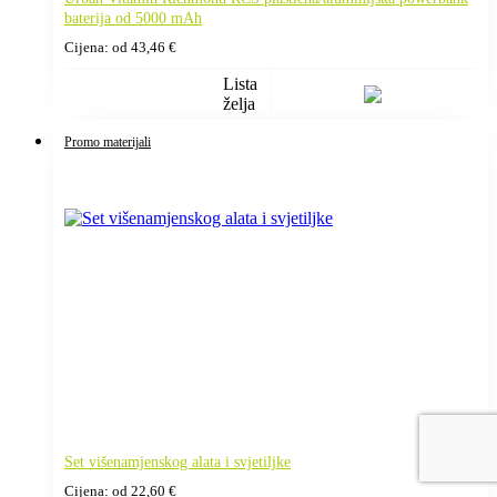
baterija od 5000 mAh
Cijena: od
43,46
€
Lista
želja
Promo materijali
Set višenamjenskog alata i svjetiljke
Cijena: od
22,60
€