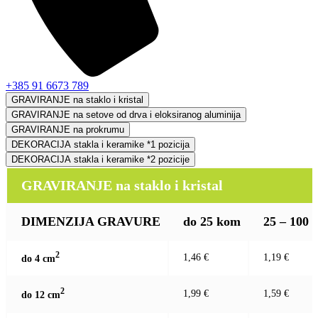
+385 91 6673 789
GRAVIRANJE na staklo i kristal
GRAVIRANJE na setove od drva i eloksiranog aluminija
GRAVIRANJE na prokrumu
DEKORACIJA stakla i keramike *1 pozicija
DEKORACIJA stakla i keramike *2 pozicije
GRAVIRANJE na staklo i kristal
DIMENZIJA GRAVURE
do 25 kom
25 – 100
2
1,46 €
1,19 €
do 4 c
m
2
1,99 €
1,59 €
do 12 c
m