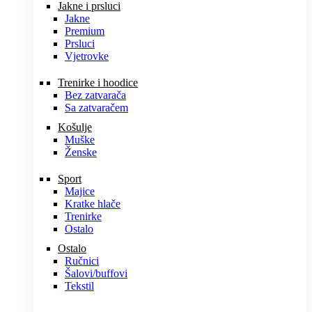
Jakne i prsluci
Jakne
Premium
Prsluci
Vjetrovke
Trenirke i hoodice
Bez zatvarača
Sa zatvaračem
Košulje
Muške
Ženske
Sport
Majice
Kratke hlače
Trenirke
Ostalo
Ostalo
Ručnici
Šalovi/buffovi
Tekstil