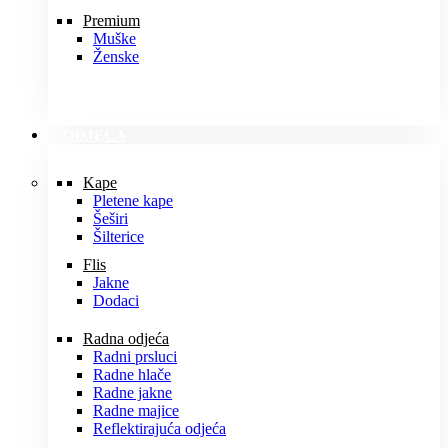
Premium
Muške
Ženske
ODJEĆA
Kape
Pletene kape
Šeširi
Šilterice
Flis
Jakne
Dodaci
Radna odjeća
Radni prsluci
Radne hlače
Radne jakne
Radne majice
Reflektirajuća odjeća