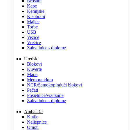
Brošure
Kape
Kemijske
Kišobrani
Majice
Torbe
USB
Vezice
Vrećice
Zahvalnice - diplome
Uredski
Blokovi
Kuverte
Mape
Memorandum
NCR/Samokopirajući blokovi
Pečati
Posjetnice/vizitkarte
Zahvalnice - diplome
Ambalaža
Kutije
Naljepnice
Omoti