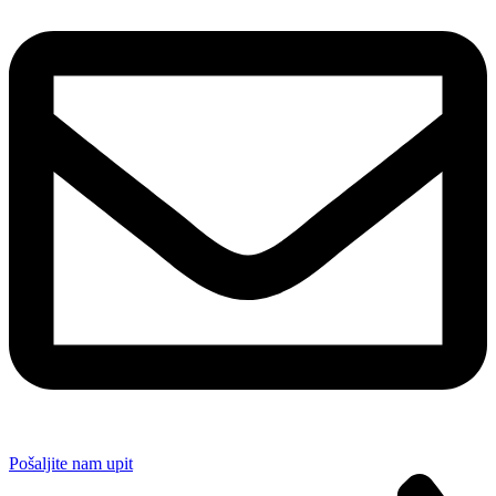
Pošaljite nam upit