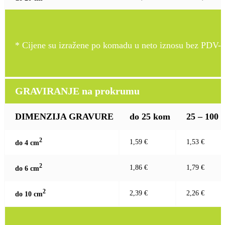
* Cijene su izražene po komadu u neto iznosu bez PDV-a
GRAVIRANJE na prokrumu
DIMENZIJA GRAVURE
do 25 kom
25 – 100
2
1,59 €
1,53 €
do 4 c
m
2
1,86 €
1,79 €
do 6 c
m
2
2,39 €
2,26 €
do 10 c
m