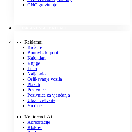
CNC graviranje
TISKANI MATERIJALI
Reklamni
Brošure
Bonovi - kuponi
Kalendari
Knjige
Letci
Naljepnice
Oslikavanje vozila
Plakati
Pozivnice
Pozivnice za vjenčanja
Ulaznice/Karte
Vrećice
Konferencijski
Akreditacije
Blokovi