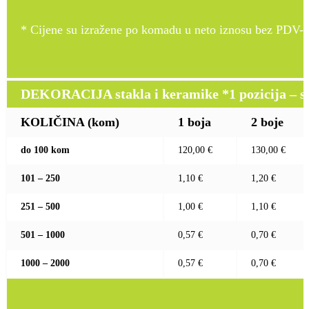
* Cijene su izražene po komadu u neto iznosu bez PDV-a
DEKORACIJA stakla i keramike *1 pozicija – sito
KOLIČINA (kom)
1 boja
2 boje
do 100 kom
120,00 €
130,00 €
101 – 250
1,10 €
1,20 €
251 – 500
1,00 €
1,10 €
501 – 1000
0,57 €
0,70 €
1000 – 2000
0,57 €
0,70 €