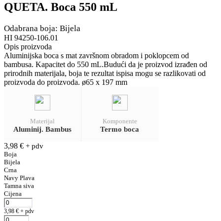
QUETA. Boca 550 mL
Odabrana boja: Bijela
HI 94250-106.01
Opis proizvoda
Aluminijska boca s mat završnom obradom i poklopcem od
bambusa. Kapacitet do 550 mL.Budući da je proizvod izrađen od
prirodnih materijala, boja te rezultat ispisa mogu se razlikovati od
proizvoda do proizvoda. ø65 x 197 mm
Materijal
Komponente
Aluminij. Bambus
Termo boca
3,98
€
+ pdv
Boja
Bijela
Crna
Navy Plava
Tamna siva
Cijena
3,98
€
+ pdv