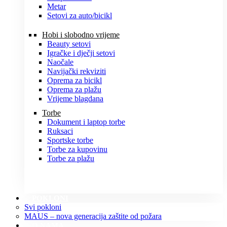
Metar
Setovi za auto/bicikl
Hobi i slobodno vrijeme
Beauty setovi
Igračke i dječji setovi
Naočale
Navijački rekviziti
Oprema za bicikl
Oprema za plažu
Vrijeme blagdana
Torbe
Dokument i laptop torbe
Ruksaci
Sportske torbe
Torbe za kupovinu
Torbe za plažu
POKLONI
Svi pokloni
MAUS – nova generacija zaštite od požara
O NAMA