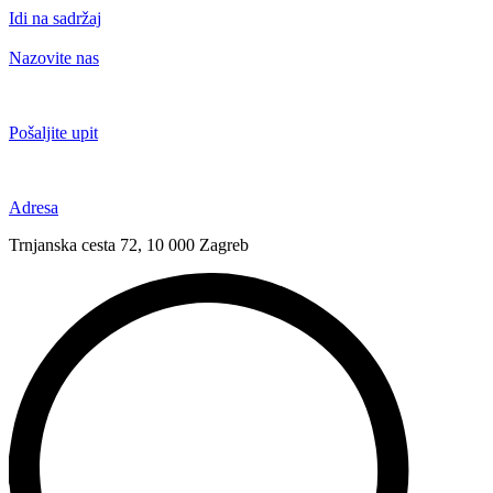
Idi na sadržaj
Nazovite nas
+385 91 6673 789
Pošaljite upit
novival@novival.hr
Adresa
Trnjanska cesta 72, 10 000 Zagreb