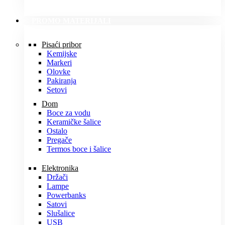
PROMO MATERIJALI
Pisaći pribor
Kemijske
Markeri
Olovke
Pakiranja
Setovi
Dom
Boce za vodu
Keramičke šalice
Ostalo
Pregače
Termos boce i šalice
Elektronika
Držači
Lampe
Powerbanks
Satovi
Slušalice
USB