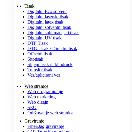
Tisak
Digitalni Eco solvent
Digitalni laserski tisak
Digitalni latex tisak
Digitalni solventni tisak
Digitalni sublimacijski tisak
Digitalni UV tisak
DTF Tisak
DTG Tisak / Direktni tisak
Offsetni tisak
Sitotisak
Slijepi tisak ili blindruck
Transfer tisak
Vez/aplicirani vez
Web stranice
Web programiranje
Web marketing
Web dizajn
SEO
Održavanje web stranica
Graviranje
Fiber/Jag graviranje
CO2 lasersko graviranje