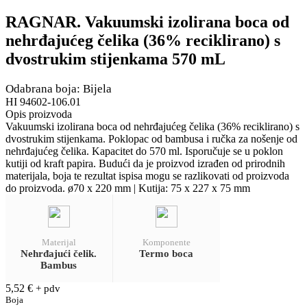
RAGNAR. Vakuumski izolirana boca od
nehrđajućeg čelika (36% reciklirano) s
dvostrukim stijenkama 570 mL
Odabrana boja: Bijela
HI 94602-106.01
Opis proizvoda
Vakuumski izolirana boca od nehrđajućeg čelika (36% reciklirano) s
dvostrukim stijenkama. Poklopac od bambusa i ručka za nošenje od
nehrđajućeg čelika. Kapacitet do 570 ml. Isporučuje se u poklon
kutiji od kraft papira. Budući da je proizvod izrađen od prirodnih
materijala, boja te rezultat ispisa mogu se razlikovati od proizvoda
do proizvoda. ø70 x 220 mm | Kutija: 75 x 227 x 75 mm
Materijal
Komponente
Nehrđajući čelik.
Termo boca
Bambus
5,52
€
+ pdv
Boja