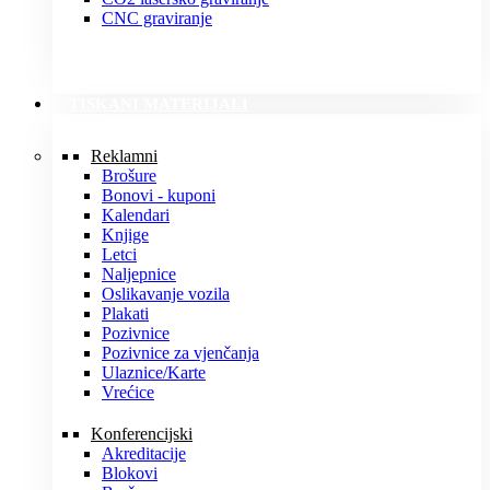
CNC graviranje
TISKANI MATERIJALI
Reklamni
Brošure
Bonovi - kuponi
Kalendari
Knjige
Letci
Naljepnice
Oslikavanje vozila
Plakati
Pozivnice
Pozivnice za vjenčanja
Ulaznice/Karte
Vrećice
Konferencijski
Akreditacije
Blokovi