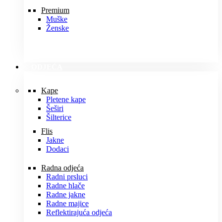
Premium
Muške
Ženske
ODJEĆA
Kape
Pletene kape
Šeširi
Šilterice
Flis
Jakne
Dodaci
Radna odjeća
Radni prsluci
Radne hlače
Radne jakne
Radne majice
Reflektirajuća odjeća