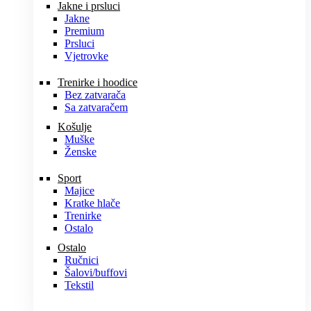
Jakne i prsluci
Jakne
Premium
Prsluci
Vjetrovke
Trenirke i hoodice
Bez zatvarača
Sa zatvaračem
Košulje
Muške
Ženske
Sport
Majice
Kratke hlače
Trenirke
Ostalo
Ostalo
Ručnici
Šalovi/buffovi
Tekstil