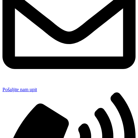
Pošaljite nam upit