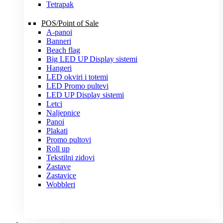
Tetrapak
POS/Point of Sale
A-panoi
Banneri
Beach flag
Big LED UP Display sistemi
Hangeri
LED okviri i totemi
LED Promo pultevi
LED UP Display sistemi
Letci
Naljepnice
Panoi
Plakati
Promo pultovi
Roll up
Tekstilni zidovi
Zastave
Zastavice
Wobbleri