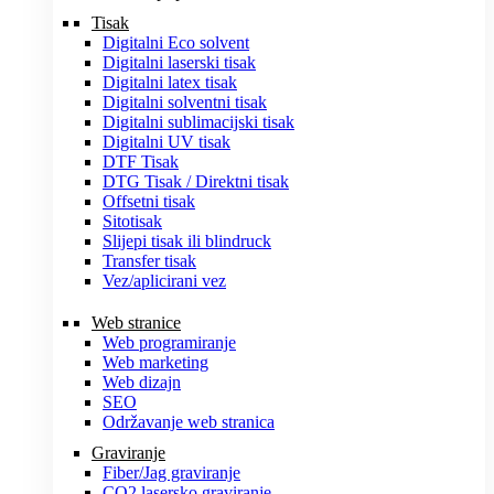
Tisak
Digitalni Eco solvent
Digitalni laserski tisak
Digitalni latex tisak
Digitalni solventni tisak
Digitalni sublimacijski tisak
Digitalni UV tisak
DTF Tisak
DTG Tisak / Direktni tisak
Offsetni tisak
Sitotisak
Slijepi tisak ili blindruck
Transfer tisak
Vez/aplicirani vez
Web stranice
Web programiranje
Web marketing
Web dizajn
SEO
Održavanje web stranica
Graviranje
Fiber/Jag graviranje
CO2 lasersko graviranje