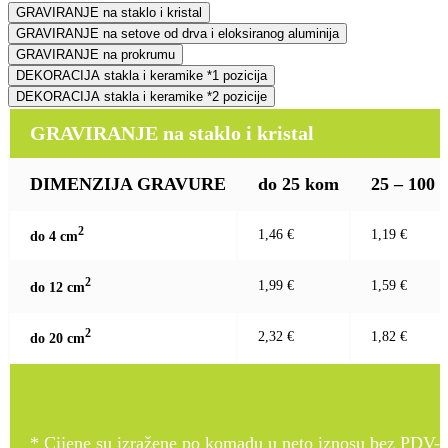
GRAVIRANJE na staklo i kristal
GRAVIRANJE na setove od drva i eloksiranog aluminija
GRAVIRANJE na prokrumu
DEKORACIJA stakla i keramike *1 pozicija
DEKORACIJA stakla i keramike *2 pozicije
GRAVIRANJE na staklo i kristal
DIMENZIJA GRAVURE
do 25 kom
25 – 100
2
1,46 €
1,19 €
do 4 c
m
2
1,99 €
1,59 €
do 12 c
m
2
2,32 €
1,82 €
do 20 c
m
* Cijene su izražene po komadu u neto iznosu bez PDV-a