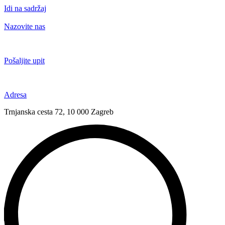
Idi na sadržaj
Nazovite nas
+385 91 6673 789
Pošaljite upit
novival@novival.hr
Adresa
Trnjanska cesta 72, 10 000 Zagreb