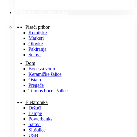
PROMO MATERIJALI
Pisaći pribor
Kemijske
Markeri
Olovke
Pakiranja
Setovi
Dom
Boce za vodu
Keramičke šalice
Ostalo
Pregače
Termos boce i šalice
Elektronika
Držači
Lampe
Powerbanks
Satovi
Slušalice
USB