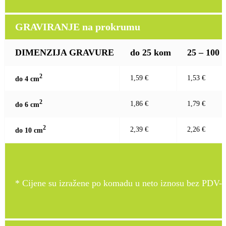
GRAVIRANJE na prokrumu
DIMENZIJA GRAVURE
do 25 kom
25 – 100
2
1,59 €
1,53 €
do 4 c
m
2
1,86 €
1,79 €
do 6 c
m
2
2,39 €
2,26 €
do 10 c
m
* Cijene su izražene po komadu u neto iznosu bez PDV-a