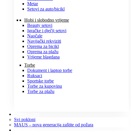
Metar
Setovi za auto/bicikl
Hobi i slobodno vrijeme
Beauty setovi
Igračke i dječji setovi
Naočale
Navijački rekviziti
Oprema za bicikl
Oprema za plažu
Vrijeme blagdana
Torbe
Dokument i laptop torbe
Ruksaci
Sportske torbe
Torbe za kupovinu
Torbe za plažu
POKLONI
Svi pokloni
MAUS – nova generacija zaštite od požara
O NAMA