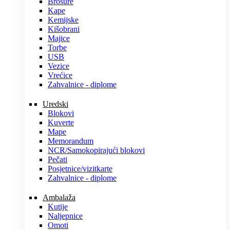
Brošure
Kape
Kemijske
Kišobrani
Majice
Torbe
USB
Vezice
Vrećice
Zahvalnice - diplome
Uredski
Blokovi
Kuverte
Mape
Memorandum
NCR/Samokopirajući blokovi
Pečati
Posjetnice/vizitkarte
Zahvalnice - diplome
Ambalaža
Kutije
Naljepnice
Omoti