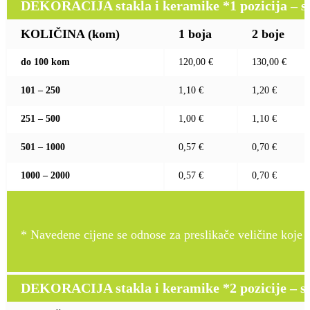
DEKORACIJA stakla i keramike *1 pozicija – sito
KOLIČINA (kom)
1 boja
2 boje
do 100 kom
120,00 €
130,00 €
101 – 250
1,10 €
1,20 €
251 – 500
1,00 €
1,10 €
501 – 1000
0,57 €
0,70 €
1000 – 2000
0,57 €
0,70 €
* Navedene cijene se odnose za preslikače veličine koje pr
DEKORACIJA stakla i keramike *2 pozicije – sito 