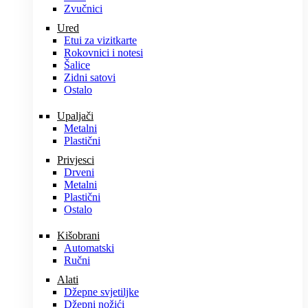
Zvučnici
Ured
Etui za vizitkarte
Rokovnici i notesi
Šalice
Zidni satovi
Ostalo
Upaljači
Metalni
Plastični
Privjesci
Drveni
Metalni
Plastični
Ostalo
Kišobrani
Automatski
Ručni
Alati
Džepne svjetiljke
Džepni nožići