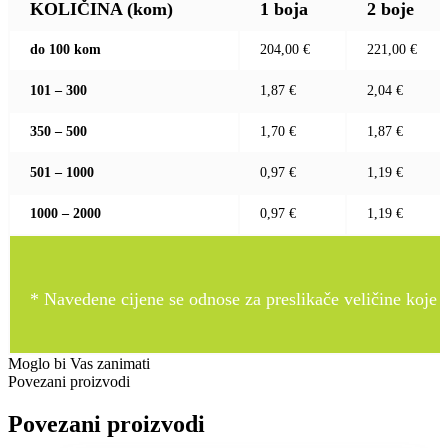
KOLIČINA (kom)
1 boja
2 boje
do 100 kom
204,00 €
221,00 €
101 – 300
1,87 €
2,04 €
350 – 500
1,70 €
1,87 €
501 – 1000
0,97 €
1,19 €
1000 – 2000
0,97 €
1,19 €
* Navedene cijene se odnose za preslikače veličine koje pr
Moglo bi Vas zanimati
Povezani proizvodi
Povezani proizvodi