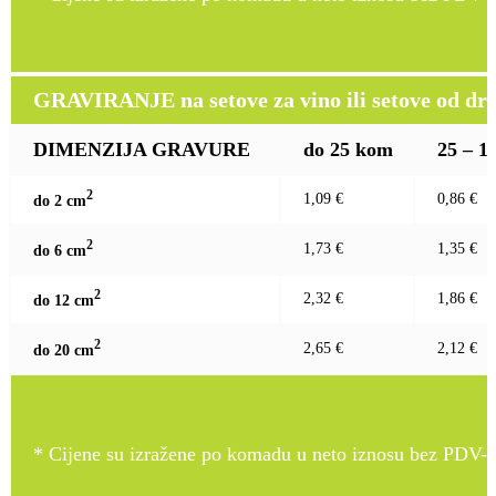
GRAVIRANJE na setove za vino ili setove od drv
DIMENZIJA GRAVURE
do 25 kom
25 – 1
2
1,09 €
0,86 €
do 2 c
m
2
1,73 €
1,35 €
do 6 c
m
2
2,32 €
1,86 €
do 12 c
m
2
2,65 €
2,12 €
do 20 c
m
* Cijene su izražene po komadu u neto iznosu bez PDV-a