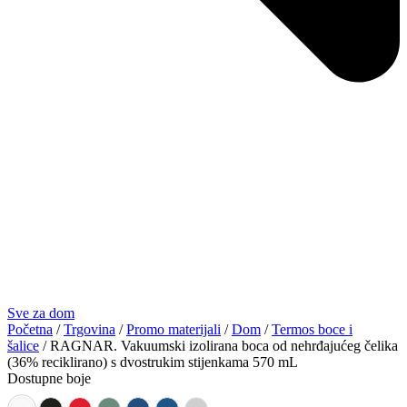
Sve za dom
Početna
/
Trgovina
/
Promo materijali
/
Dom
/
Termos boce i
šalice
/ RAGNAR. Vakuumski izolirana boca od nehrđajućeg čelika
(36% reciklirano) s dvostrukim stijenkama 570 mL
Dostupne boje