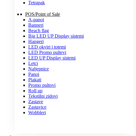
Tetrapak
POS/Point of Sale
A-panoi
Banneri
Beach flag
Big LED UP Display sistemi
Hangeri
LED okviri i totemi
LED Promo pultevi
LED UP Display sistemi
Letci
Naljepnice
Panoi
Plakati
Promo pultovi
Roll up
Tekstilni zidovi
Zastave
Zastavice
Wobbleri