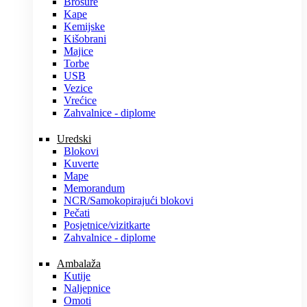
Brošure
Kape
Kemijske
Kišobrani
Majice
Torbe
USB
Vezice
Vrećice
Zahvalnice - diplome
Uredski
Blokovi
Kuverte
Mape
Memorandum
NCR/Samokopirajući blokovi
Pečati
Posjetnice/vizitkarte
Zahvalnice - diplome
Ambalaža
Kutije
Naljepnice
Omoti