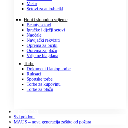
Metar
Setovi za auto/bicikl
Hobi i slobodno vrijeme
Beauty setovi
Igračke i dječji setovi
Naočale
Navijački rekviziti
Oprema za bicikl
Oprema za plažu
Vrijeme blagdana
Torbe
Dokument i laptop torbe
Ruksaci
Sportske torbe
Torbe za kupovinu
Torbe za plažu
POKLONI
Svi pokloni
MAUS – nova generacija zaštite od požara
O NAMA