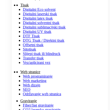
Tisak
Digitalni Eco solvent
Digitalni laserski tisak
Digitalni latex tisak
Digitalni solventni tisak
Digitalni sublimacijski tisak
Digitalni UV tisak
DTF Tisak
DTG Tisak / Direktni tisak
Offsetni tisak
Sitotisak
Slijepi tisak ili blindruck
Transfer tisak
Vez/aplicirani vez
Web stranice
Web programiranje
Web marketing
Web dizajn
SEO
Održavanje web stranica
Graviranje
Fiber/Jag graviranje
CO2 lasersko graviranje