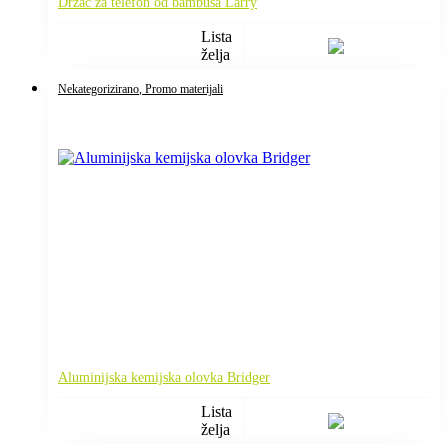
Držač za telefon od bambusa Larry
Lista
želja
Nekategorizirano
, Promo materijali
Aluminijska kemijska olovka Bridger
Lista
želja