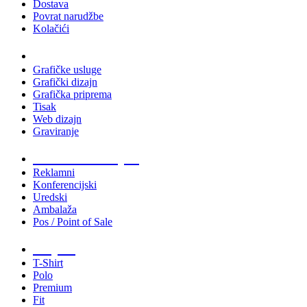
Dostava
Povrat narudžbe
Kolačići
Usluge
Grafičke usluge
Grafički dizajn
Grafička priprema
Tisak
Web dizajn
Graviranje
Tiskani materijali
Reklamni
Konferencijski
Uredski
Ambalaža
Pos / Point of Sale
Majice
T-Shirt
Polo
Premium
Fit