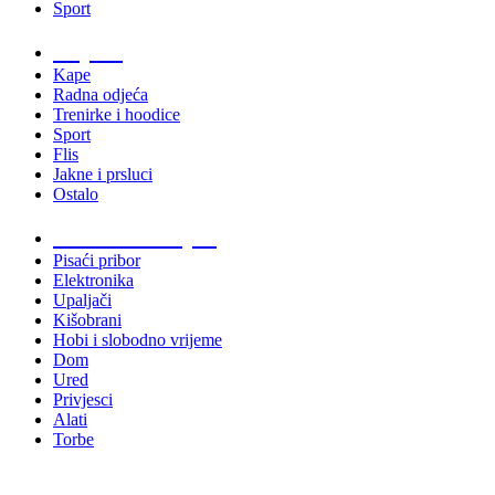
Sport
Odjeća
Kape
Radna odjeća
Trenirke i hoodice
Sport
Flis
Jakne i prsluci
Ostalo
Promo materijali
Pisaći pribor
Elektronika
Upaljači
Kišobrani
Hobi i slobodno vrijeme
Dom
Ured
Privjesci
Alati
Torbe