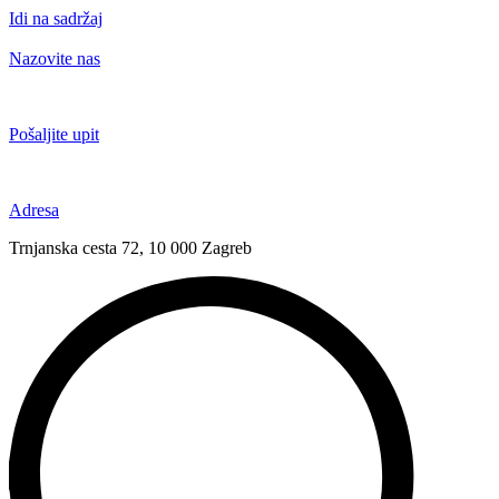
Idi na sadržaj
Nazovite nas
+385 91 6673 789
Pošaljite upit
novival@novival.hr
Adresa
Trnjanska cesta 72, 10 000 Zagreb