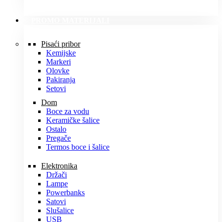
PROMO MATERIJALI
Pisaći pribor
Kemijske
Markeri
Olovke
Pakiranja
Setovi
Dom
Boce za vodu
Keramičke šalice
Ostalo
Pregače
Termos boce i šalice
Elektronika
Držači
Lampe
Powerbanks
Satovi
Slušalice
USB