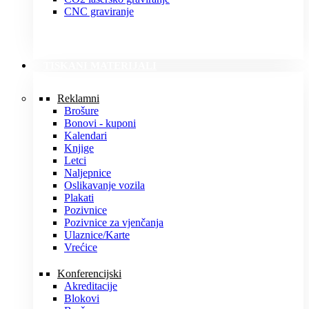
CNC graviranje
TISKANI MATERIJALI
Reklamni
Brošure
Bonovi - kuponi
Kalendari
Knjige
Letci
Naljepnice
Oslikavanje vozila
Plakati
Pozivnice
Pozivnice za vjenčanja
Ulaznice/Karte
Vrećice
Konferencijski
Akreditacije
Blokovi