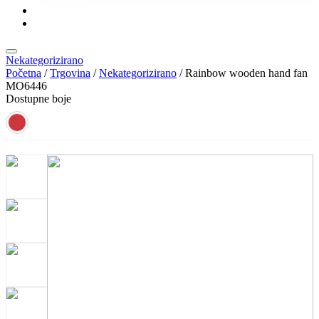
KONTAKT
KATALOZI
Nekategorizirano
Početna
/
Trgovina
/
Nekategorizirano
/ Rainbow wooden hand fan
MO6446
Dostupne boje