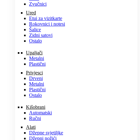
Zvučnici
Ured
Etui za vizitkarte
Rokovnici i notesi
Šalice
Zidni satovi
Ostalo
Upaljači
Metalni
Plastični
Privjesci
Drveni
Metalni
Plastični
Ostalo
Kišobrani
Automatski
Ručni
Alati
Džepne svjetiljke
Džepni nožići