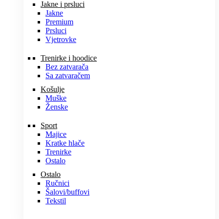
Jakne i prsluci
Jakne
Premium
Prsluci
Vjetrovke
Trenirke i hoodice
Bez zatvarača
Sa zatvaračem
Košulje
Muške
Ženske
Sport
Majice
Kratke hlače
Trenirke
Ostalo
Ostalo
Ručnici
Šalovi/buffovi
Tekstil