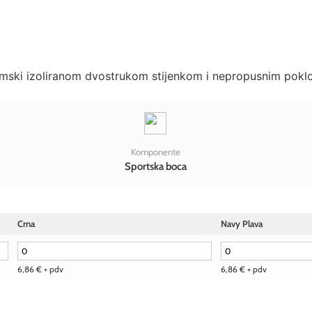
mski izoliranom dvostrukom stijenkom i nepropusnim poklop
Komponente
Sportska boca
Crna
Navy Plava
6,86
€
+ pdv
6,86
€
+ pdv