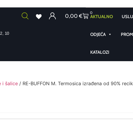
0
0,00
€
AKTUALNO
USLU
2, 10
ODJEĆA
PROMO
KATALOZI
i šalice
/ RE-BUFFON M. Termosica izrađena od 90% recikl