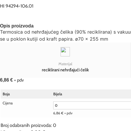
HI 94294-106.01
Opis proizvoda
Termosica od nehrđajućeg čelika (90% reciklirana) s vakuu
se u poklon kutiji od kraft papira. ø70 x 255 mm
Materijal
reciklirani nehrđajući čelik
6,86
€
+ pdv
Boja
Bijela
Cijena
6,86
€
+ pdv
Broj odabranih proizvoda
:
0