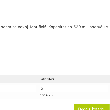
cem na navoj. Mat finiš. Kapacitet do 520 ml. Isporučuje
Satin silver
6,86
€
+ pdv
Dodaj u košaricu