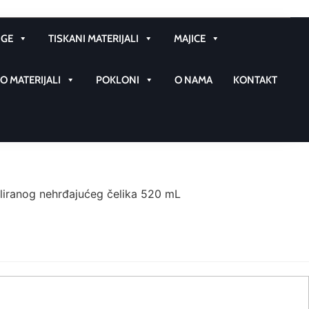
GE
TISKANI MATERIJALI
MAJICE
 MATERIJALI
POKLONI
O NAMA
KONTAKT
iranog nehrđajućeg čelika 520 mL