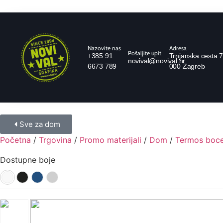
Nazovite nas
Adresa
Pošaljite upit
+385 91
Trnjanska cesta 7
novival@novival.hr
6673 789
000 Zagreb
Sve za dom
Početna
/
Trgovina
/
Promo materijali
/
Dom
/
Termos boce 
Dostupne boje