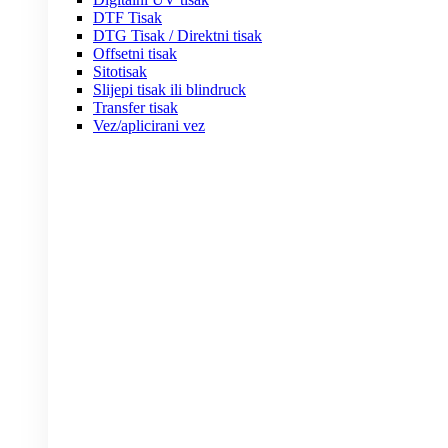
DTF Tisak
DTG Tisak / Direktni tisak
Offsetni tisak
Sitotisak
Slijepi tisak ili blindruck
Transfer tisak
Vez/aplicirani vez