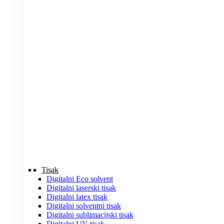
Tisak
Digitalni Eco solvent
Digitalni laserski tisak
Digitalni latex tisak
Digitalni solventni tisak
Digitalni sublimacijski tisak
Digitalni UV tisak