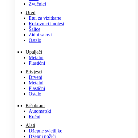
Zvučnici
Ured
Etui za vizitkarte
Rokovnici i notesi
Šalice
Zidni satovi
Ostalo
Upaljači
Metalni
Plastični
Privjesci
Drveni
Metalni
Plastični
Ostalo
Kišobrani
Automatski
Ručni
Alati
Džepne svjetiljke
Džepni nožići