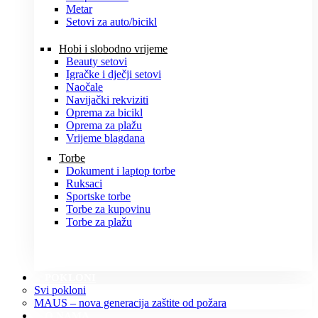
Metar
Setovi za auto/bicikl
Hobi i slobodno vrijeme
Beauty setovi
Igračke i dječji setovi
Naočale
Navijački rekviziti
Oprema za bicikl
Oprema za plažu
Vrijeme blagdana
Torbe
Dokument i laptop torbe
Ruksaci
Sportske torbe
Torbe za kupovinu
Torbe za plažu
POKLONI
Svi pokloni
MAUS – nova generacija zaštite od požara
O NAMA