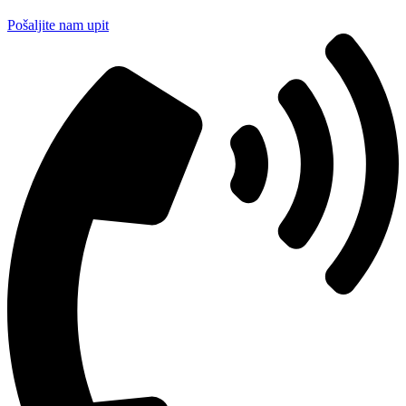
Pošaljite nam upit