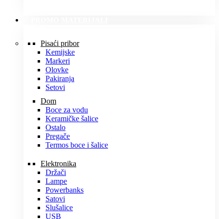
PROMO MATERIJALI
Pisaći pribor
Kemijske
Markeri
Olovke
Pakiranja
Setovi
Dom
Boce za vodu
Keramičke šalice
Ostalo
Pregače
Termos boce i šalice
Elektronika
Držači
Lampe
Powerbanks
Satovi
Slušalice
USB