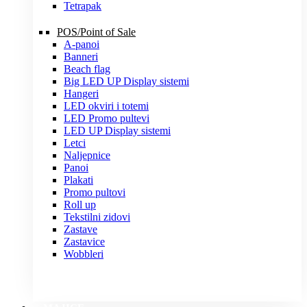
Tetrapak
POS/Point of Sale
A-panoi
Banneri
Beach flag
Big LED UP Display sistemi
Hangeri
LED okviri i totemi
LED Promo pultevi
LED UP Display sistemi
Letci
Naljepnice
Panoi
Plakati
Promo pultovi
Roll up
Tekstilni zidovi
Zastave
Zastavice
Wobbleri