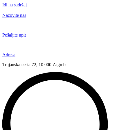
Idi na sadržaj
Nazovite nas
+385 91 6673 789
Pošaljite upit
novival@novival.hr
Adresa
Trnjanska cesta 72, 10 000 Zagreb