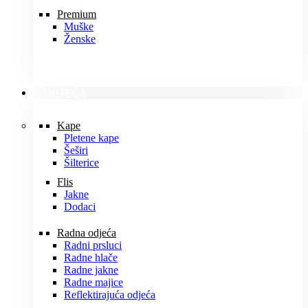
Premium
Muške
Ženske
ODJEĆA
Kape
Pletene kape
Šeširi
Šilterice
Flis
Jakne
Dodaci
Radna odjeća
Radni prsluci
Radne hlače
Radne jakne
Radne majice
Reflektirajuća odjeća