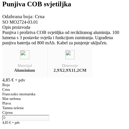
Punjiva COB svjetiljka
Odabrana boja: Crna
SO MO2724-03.01
Opis proizvoda
Punjiva i proširiva COB svjetiljka od recikliranog aluminija. 100
lumena s 3 postavke svjetla i funkcijom zumiranja. Ugrađena
punjiva baterija od 800 mAh. Kabel za punjenje uključen.
Materijal
Dimenzije
Aluminium
2,9X2,9X11,2CM
4,85
€
+ pdv
Boja
Crna
Francusko mornarska
Mat srebrna
Plava
Tamna zelena
Cijena
4,85
€
+ pdv