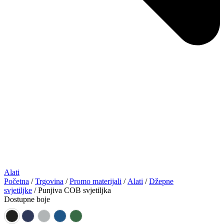
Alati
Početna
/
Trgovina
/
Promo materijali
/
Alati
/
Džepne
svjetiljke
/ Punjiva COB svjetiljka
Dostupne boje