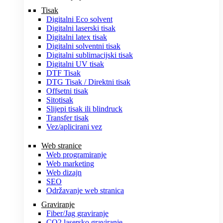
Tisak
Digitalni Eco solvent
Digitalni laserski tisak
Digitalni latex tisak
Digitalni solventni tisak
Digitalni sublimacijski tisak
Digitalni UV tisak
DTF Tisak
DTG Tisak / Direktni tisak
Offsetni tisak
Sitotisak
Slijepi tisak ili blindruck
Transfer tisak
Vez/aplicirani vez
Web stranice
Web programiranje
Web marketing
Web dizajn
SEO
Održavanje web stranica
Graviranje
Fiber/Jag graviranje
CO2 lasersko graviranje