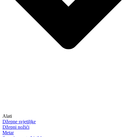
Alati
Džepne svjetiljke
Džepni nožići
Metar