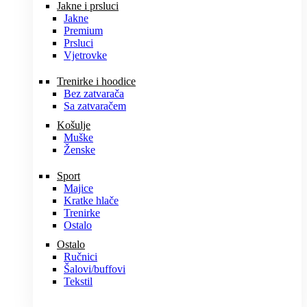
Jakne i prsluci
Jakne
Premium
Prsluci
Vjetrovke
Trenirke i hoodice
Bez zatvarača
Sa zatvaračem
Košulje
Muške
Ženske
Sport
Majice
Kratke hlače
Trenirke
Ostalo
Ostalo
Ručnici
Šalovi/buffovi
Tekstil