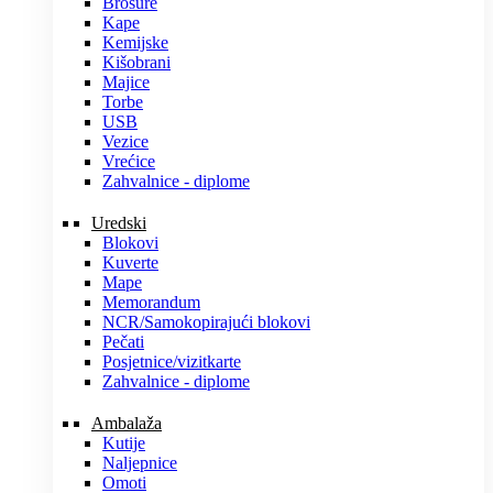
Brošure
Kape
Kemijske
Kišobrani
Majice
Torbe
USB
Vezice
Vrećice
Zahvalnice - diplome
Uredski
Blokovi
Kuverte
Mape
Memorandum
NCR/Samokopirajući blokovi
Pečati
Posjetnice/vizitkarte
Zahvalnice - diplome
Ambalaža
Kutije
Naljepnice
Omoti