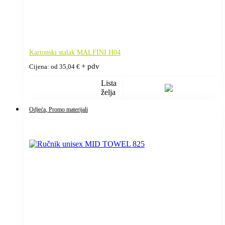
Kartonski stalak MALFINI H04
+ pdv
Cijena: od
35,04
€
Lista
želja
Odjeća
, Promo materijali