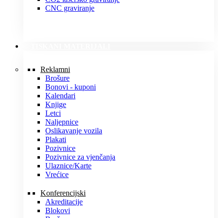
CNC graviranje
TISKANI MATERIJALI
Reklamni
Brošure
Bonovi - kuponi
Kalendari
Knjige
Letci
Naljepnice
Oslikavanje vozila
Plakati
Pozivnice
Pozivnice za vjenčanja
Ulaznice/Karte
Vrećice
Konferencijski
Akreditacije
Blokovi