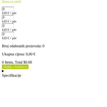
Nema na zalihi
4,85
€
+ pdv
4,85
€
+ pdv
4,85
€
+ pdv
4,85
€
+ pdv
Broj odabranih proizvoda
:
0
Ukupna cijena
:
0,00
€
0 Items, Total $0.00
Dodaj u košaricu
Specifikacije