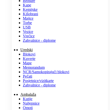
Brošure
Kape
Kemijske
Kišobrani
Majice
Torbe
USB
Vezice
Vrećice
Zahvalnice - diplome
Uredski
Blokovi
Kuverte
Mape
Memorandum
NCR/Samokopirajući blokovi
Pečati
Posjetnice/vizitkarte
Zahvalnice - diplome
Ambalaža
Kutije
Naljepnice
Omoti