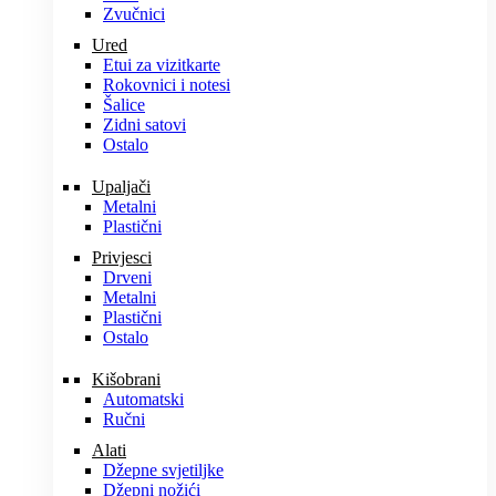
Zvučnici
Ured
Etui za vizitkarte
Rokovnici i notesi
Šalice
Zidni satovi
Ostalo
Upaljači
Metalni
Plastični
Privjesci
Drveni
Metalni
Plastični
Ostalo
Kišobrani
Automatski
Ručni
Alati
Džepne svjetiljke
Džepni nožići