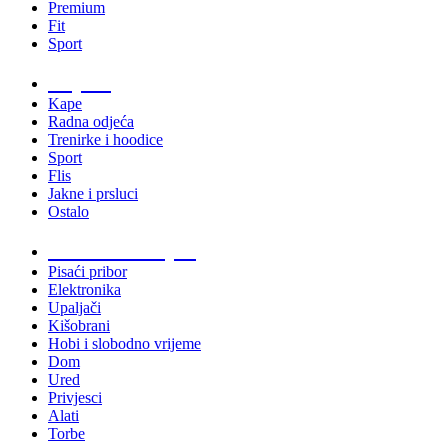
Premium
Fit
Sport
Odjeća
Kape
Radna odjeća
Trenirke i hoodice
Sport
Flis
Jakne i prsluci
Ostalo
Promo materijali
Pisaći pribor
Elektronika
Upaljači
Kišobrani
Hobi i slobodno vrijeme
Dom
Ured
Privjesci
Alati
Torbe