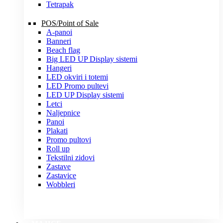
Tetrapak
POS/Point of Sale
A-panoi
Banneri
Beach flag
Big LED UP Display sistemi
Hangeri
LED okviri i totemi
LED Promo pultevi
LED UP Display sistemi
Letci
Naljepnice
Panoi
Plakati
Promo pultovi
Roll up
Tekstilni zidovi
Zastave
Zastavice
Wobbleri