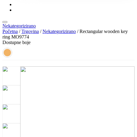
KONTAKT
KATALOZI
Nekategorizirano
Početna
/
Trgovina
/
Nekategorizirano
/ Rectangular wooden key
ring MO9774
Dostupne boje