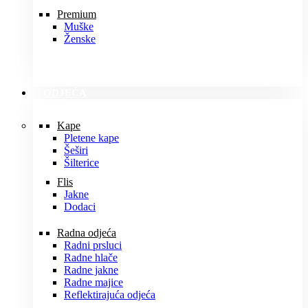
Premium
Muške
Ženske
ODJEĆA
Kape
Pletene kape
Šeširi
Šilterice
Flis
Jakne
Dodaci
Radna odjeća
Radni prsluci
Radne hlače
Radne jakne
Radne majice
Reflektirajuća odjeća