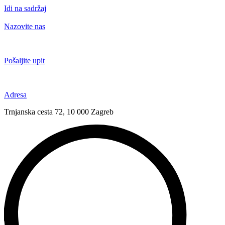
Idi na sadržaj
Nazovite nas
+385 91 6673 789
Pošaljite upit
novival@novival.hr
Adresa
Trnjanska cesta 72, 10 000 Zagreb