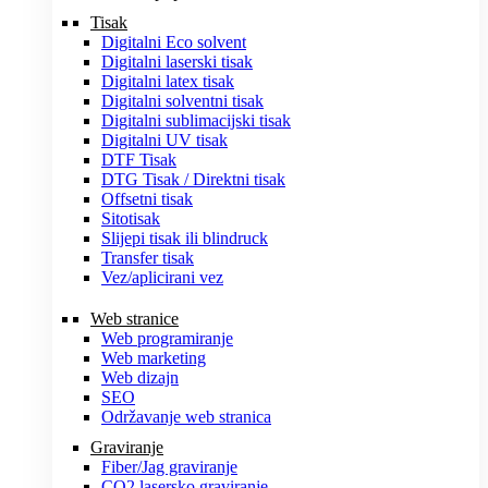
Tisak
Digitalni Eco solvent
Digitalni laserski tisak
Digitalni latex tisak
Digitalni solventni tisak
Digitalni sublimacijski tisak
Digitalni UV tisak
DTF Tisak
DTG Tisak / Direktni tisak
Offsetni tisak
Sitotisak
Slijepi tisak ili blindruck
Transfer tisak
Vez/aplicirani vez
Web stranice
Web programiranje
Web marketing
Web dizajn
SEO
Održavanje web stranica
Graviranje
Fiber/Jag graviranje
CO2 lasersko graviranje