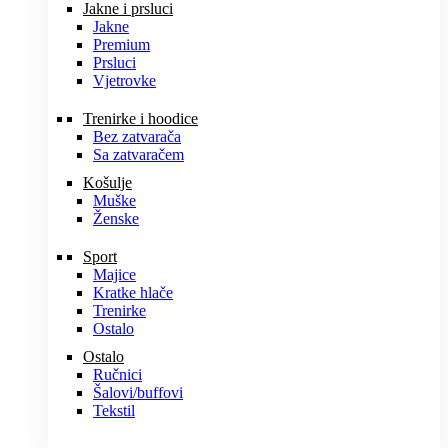
Jakne i prsluci
Jakne
Premium
Prsluci
Vjetrovke
Trenirke i hoodice
Bez zatvarača
Sa zatvaračem
Košulje
Muške
Ženske
Sport
Majice
Kratke hlače
Trenirke
Ostalo
Ostalo
Ručnici
Šalovi/buffovi
Tekstil