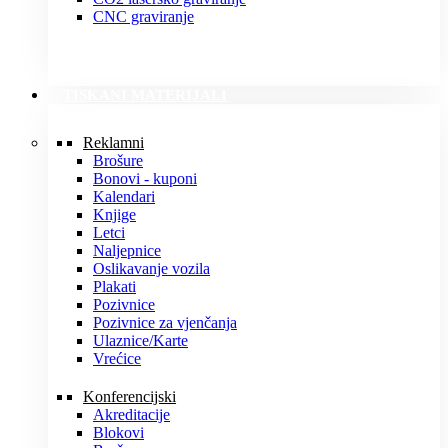
CNC graviranje
TISKANI MATERIJALI
Reklamni
Brošure
Bonovi - kuponi
Kalendari
Knjige
Letci
Naljepnice
Oslikavanje vozila
Plakati
Pozivnice
Pozivnice za vjenčanja
Ulaznice/Karte
Vrećice
Konferencijski
Akreditacije
Blokovi