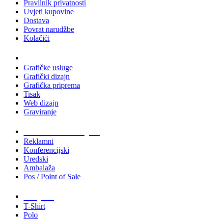
Pravilnik privatnosti
Uvjeti kupovine
Dostava
Povrat narudžbe
Kolačići
Usluge
Grafičke usluge
Grafički dizajn
Grafička priprema
Tisak
Web dizajn
Graviranje
Tiskani materijali
Reklamni
Konferencijski
Uredski
Ambalaža
Pos / Point of Sale
Majice
T-Shirt
Polo