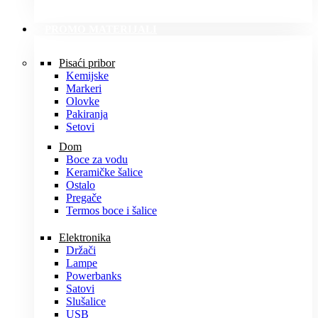
PROMO MATERIJALI
Pisaći pribor
Kemijske
Markeri
Olovke
Pakiranja
Setovi
Dom
Boce za vodu
Keramičke šalice
Ostalo
Pregače
Termos boce i šalice
Elektronika
Držači
Lampe
Powerbanks
Satovi
Slušalice
USB