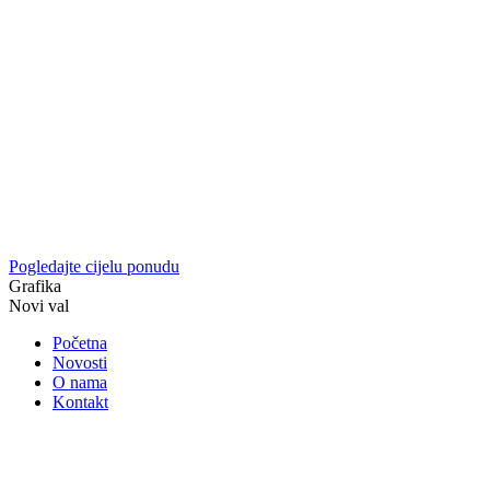
Pogledajte cijelu ponudu
Grafika
Novi val
Početna
Novosti
O nama
Kontakt