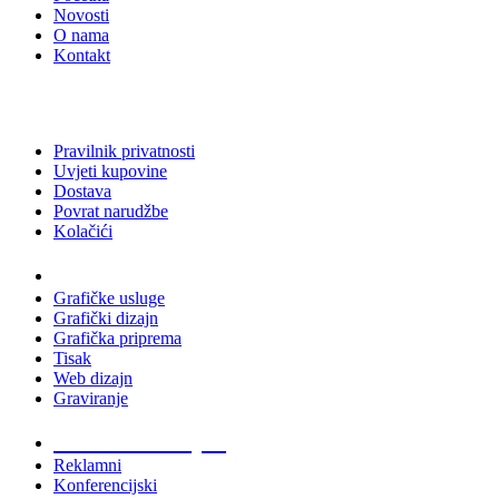
Novosti
O nama
Kontakt
Pravilnik privatnosti
Uvjeti kupovine
Dostava
Povrat narudžbe
Kolačići
Usluge
Grafičke usluge
Grafički dizajn
Grafička priprema
Tisak
Web dizajn
Graviranje
Tiskani materijali
Reklamni
Konferencijski