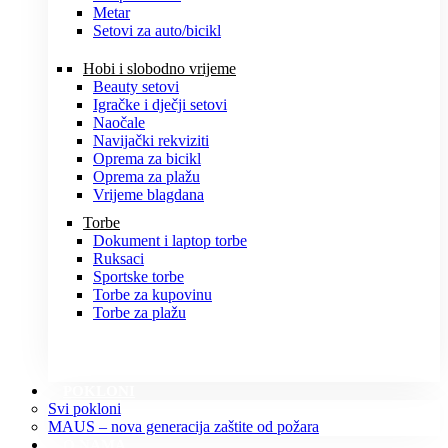
Metar
Setovi za auto/bicikl
Hobi i slobodno vrijeme
Beauty setovi
Igračke i dječji setovi
Naočale
Navijački rekviziti
Oprema za bicikl
Oprema za plažu
Vrijeme blagdana
Torbe
Dokument i laptop torbe
Ruksaci
Sportske torbe
Torbe za kupovinu
Torbe za plažu
POKLONI
Svi pokloni
MAUS – nova generacija zaštite od požara
O NAMA