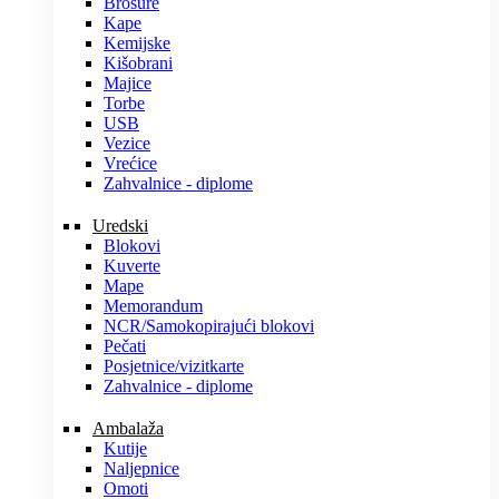
Brošure
Kape
Kemijske
Kišobrani
Majice
Torbe
USB
Vezice
Vrećice
Zahvalnice - diplome
Uredski
Blokovi
Kuverte
Mape
Memorandum
NCR/Samokopirajući blokovi
Pečati
Posjetnice/vizitkarte
Zahvalnice - diplome
Ambalaža
Kutije
Naljepnice
Omoti