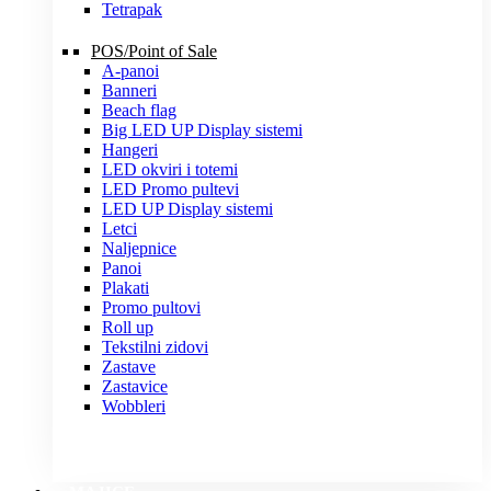
Tetrapak
POS/Point of Sale
A-panoi
Banneri
Beach flag
Big LED UP Display sistemi
Hangeri
LED okviri i totemi
LED Promo pultevi
LED UP Display sistemi
Letci
Naljepnice
Panoi
Plakati
Promo pultovi
Roll up
Tekstilni zidovi
Zastave
Zastavice
Wobbleri