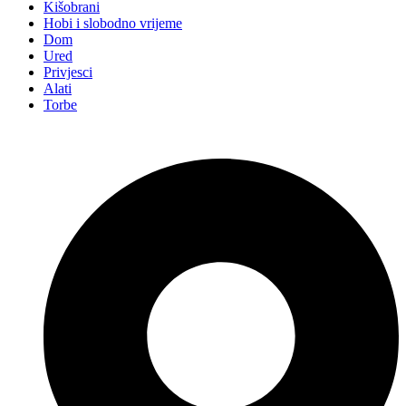
Kišobrani
Hobi i slobodno vrijeme
Dom
Ured
Privjesci
Alati
Torbe