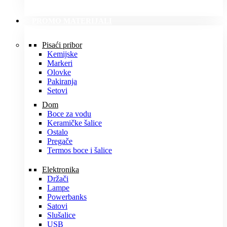
PROMO MATERIJALI
Pisaći pribor
Kemijske
Markeri
Olovke
Pakiranja
Setovi
Dom
Boce za vodu
Keramičke šalice
Ostalo
Pregače
Termos boce i šalice
Elektronika
Držači
Lampe
Powerbanks
Satovi
Slušalice
USB