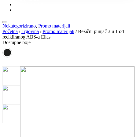
KONTAKT
KATALOZI
Nekategorizirano
,
Promo materijali
Početna
/
Trgovina
/
Promo materijali
/ Bežični punjač 3 u 1 od
recikliranog ABS-a Elias
Dostupne boje