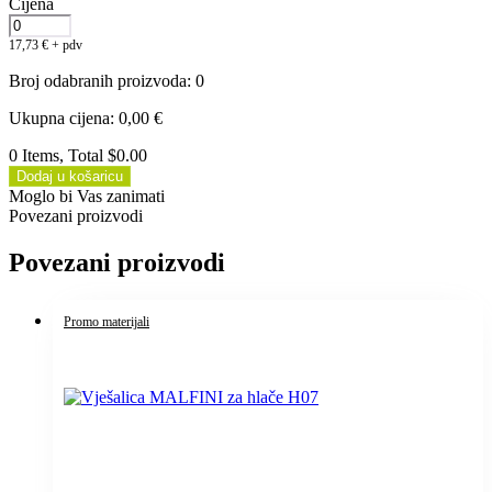
Cijena
17,73
€
+ pdv
Broj odabranih proizvoda
:
0
Ukupna cijena
:
0,00
€
0 Items, Total $0.00
Dodaj u košaricu
Moglo bi Vas zanimati
Povezani proizvodi
Povezani proizvodi
Promo materijali