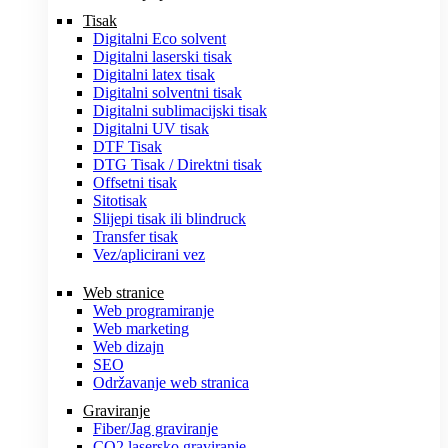
Tisak
Digitalni Eco solvent
Digitalni laserski tisak
Digitalni latex tisak
Digitalni solventni tisak
Digitalni sublimacijski tisak
Digitalni UV tisak
DTF Tisak
DTG Tisak / Direktni tisak
Offsetni tisak
Sitotisak
Slijepi tisak ili blindruck
Transfer tisak
Vez/aplicirani vez
Web stranice
Web programiranje
Web marketing
Web dizajn
SEO
Održavanje web stranica
Graviranje
Fiber/Jag graviranje
CO2 lasersko graviranje