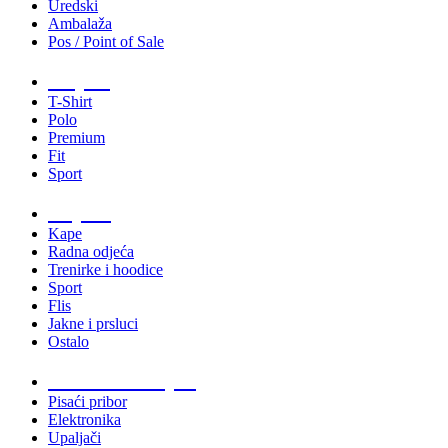
Uredski
Ambalaža
Pos / Point of Sale
Majice
T-Shirt
Polo
Premium
Fit
Sport
Odjeća
Kape
Radna odjeća
Trenirke i hoodice
Sport
Flis
Jakne i prsluci
Ostalo
Promo materijali
Pisaći pribor
Elektronika
Upaljači