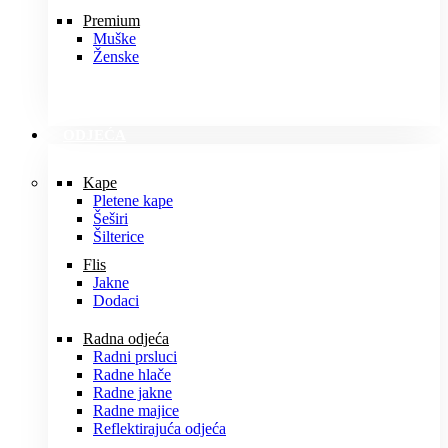
Premium
Muške
Ženske
ODJEĆA
Kape
Pletene kape
Šeširi
Šilterice
Flis
Jakne
Dodaci
Radna odjeća
Radni prsluci
Radne hlače
Radne jakne
Radne majice
Reflektirajuća odjeća