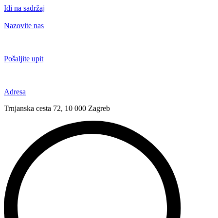
Idi na sadržaj
Nazovite nas
+385 91 6673 789
Pošaljite upit
novival@novival.hr
Adresa
Trnjanska cesta 72, 10 000 Zagreb