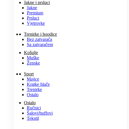
Jakne i prsluci
Jakne
Premium
Prsluci
Vjetrovke
Trenirke i hoodice
Bez zatvarača
Sa zatvaračem
Košulje
Muške
Ženske
Sport
Majice
Kratke hlače
Trenirke
Ostalo
Ostalo
Ručnici
Šalovi/buffovi
Tekstil