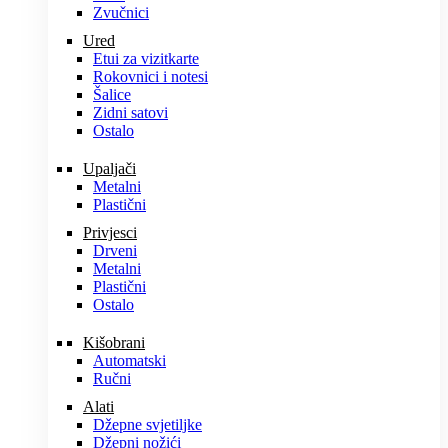
Zvučnici
Ured
Etui za vizitkarte
Rokovnici i notesi
Šalice
Zidni satovi
Ostalo
Upaljači
Metalni
Plastični
Privjesci
Drveni
Metalni
Plastični
Ostalo
Kišobrani
Automatski
Ručni
Alati
Džepne svjetiljke
Džepni nožići