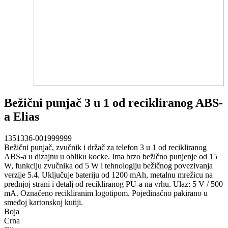
Bežični punjač 3 u 1 od recikliranog ABS-
a Elias
1351336-001999999
Bežični punjač, zvučnik i držač za telefon 3 u 1 od recikliranog
ABS-a u dizajnu u obliku kocke. Ima brzo bežično punjenje od 15
W, funkciju zvučnika od 5 W i tehnologiju bežičnog povezivanja
verzije 5.4. Uključuje bateriju od 1200 mAh, metalnu mrežicu na
prednjoj strani i detalj od recikliranog PU-a na vrhu. Ulaz: 5 V / 500
mA. Označeno recikliranim logotipom. Pojedinačno pakirano u
smeđoj kartonskoj kutiji.
Boja
Crna