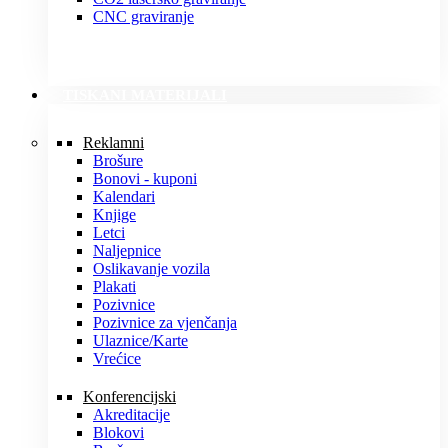
CNC graviranje
TISKANI MATERIJALI
Reklamni
Brošure
Bonovi - kuponi
Kalendari
Knjige
Letci
Naljepnice
Oslikavanje vozila
Plakati
Pozivnice
Pozivnice za vjenčanja
Ulaznice/Karte
Vrećice
Konferencijski
Akreditacije
Blokovi