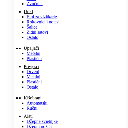
Zvučnici
Ured
Etui za vizitkarte
Rokovnici i notesi
Šalice
Zidni satovi
Ostalo
Upaljači
Metalni
Plastični
Privjesci
Drveni
Metalni
Plastični
Ostalo
Kišobrani
Automatski
Ručni
Alati
Džepne svjetiljke
Džepni nožići