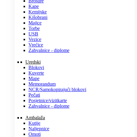
Brošure
Kape
Kemijske
Kišobrani
Majice
Torbe
USB
Vezice
Vrećice
Zahvalnice - diplome
Uredski
Blokovi
Kuverte
Mape
Memorandum
NCR/Samokopirajući blokovi
Pečati
Posjetnice/vizitkarte
Zahvalnice - diplome
Ambalaža
Kutije
Naljepnice
Omoti