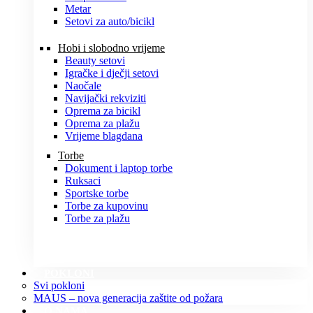
Metar
Setovi za auto/bicikl
Hobi i slobodno vrijeme
Beauty setovi
Igračke i dječji setovi
Naočale
Navijački rekviziti
Oprema za bicikl
Oprema za plažu
Vrijeme blagdana
Torbe
Dokument i laptop torbe
Ruksaci
Sportske torbe
Torbe za kupovinu
Torbe za plažu
POKLONI
Svi pokloni
MAUS – nova generacija zaštite od požara
O NAMA