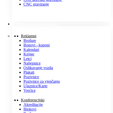
CNC graviranje
TISKANI MATERIJALI
Reklamni
Brošure
Bonovi - kuponi
Kalendari
Knjige
Letci
Naljepnice
Oslikavanje vozila
Plakati
Pozivnice
Pozivnice za vjenčanja
Ulaznice/Karte
Vrećice
Konferencijski
Akreditacije
Blokovi