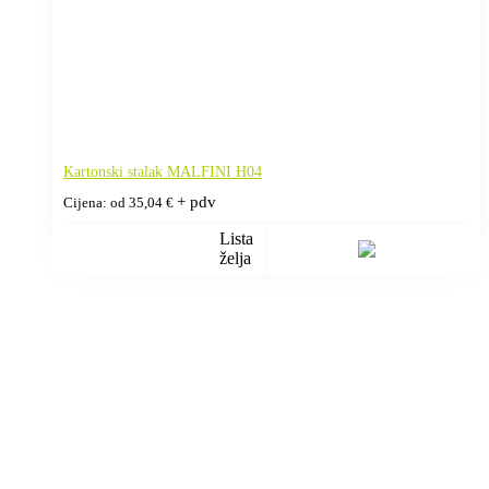
Kartonski stalak MALFINI H04
+ pdv
Cijena: od
35,04
€
Lista
želja