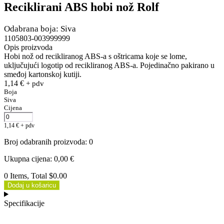
Reciklirani ABS hobi nož Rolf
Odabrana boja: Siva
1105803-003999999
Opis proizvoda
Hobi nož od recikliranog ABS-a s oštricama koje se lome,
uključujući logotip od recikliranog ABS-a. Pojedinačno pakirano u
smeđoj kartonskoj kutiji.
1,14
€
+ pdv
Boja
Siva
Cijena
1,14
€
+ pdv
Broj odabranih proizvoda
:
0
Ukupna cijena
:
0,00
€
0 Items, Total $0.00
Dodaj u košaricu
Specifikacije