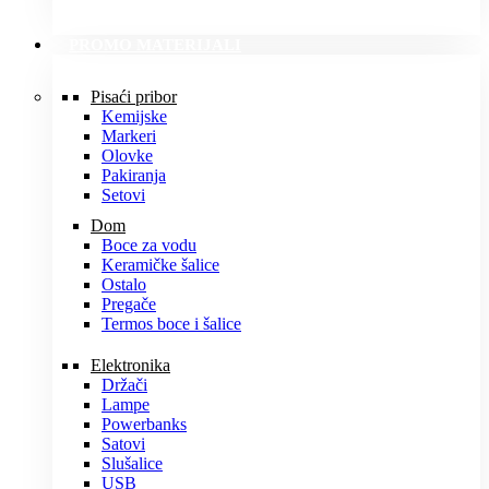
PROMO MATERIJALI
Pisaći pribor
Kemijske
Markeri
Olovke
Pakiranja
Setovi
Dom
Boce za vodu
Keramičke šalice
Ostalo
Pregače
Termos boce i šalice
Elektronika
Držači
Lampe
Powerbanks
Satovi
Slušalice
USB