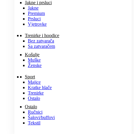
Jakne i prsluci
Jakne
Premium
Prsluci
Vjetrovke
Trenirke i hoodice
Bez zatvarača
Sa zatvaračem
Košulje
Muške
Ženske
Sport
Majice
Kratke hlače
Trenirke
Ostalo
Ostalo
Ručnici
Šalovi/buffovi
Tekstil