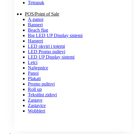
Tetrapak
POS/Point of Sale
A-panoi
Banneri
Beach flag
Big LED UP Display sistemi
Hangeri
LED okviri i totemi
LED Promo pultevi
LED UP Display sistemi
Letci
Naljepnice
Panoi
Plakati
Promo pultovi
Roll up
Tekstilni zidovi
Zastave
Zastavice
Wobbleri