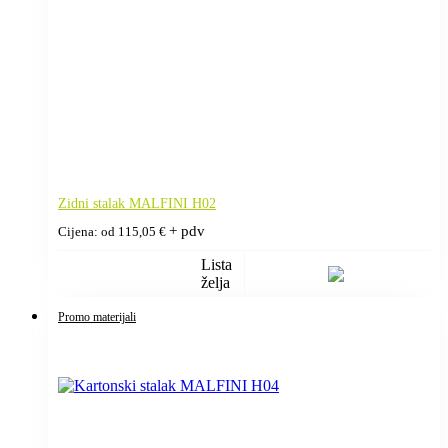
Zidni stalak MALFINI H02
+ pdv
Cijena: od
115,05
€
Lista
želja
Promo materijali