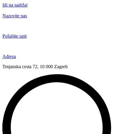
Idi na sadržaj
Nazovite nas
+385 91 6673 789
Pošaljite upit
novival@novival.hr
Adresa
Trnjanska cesta 72, 10 000 Zagreb