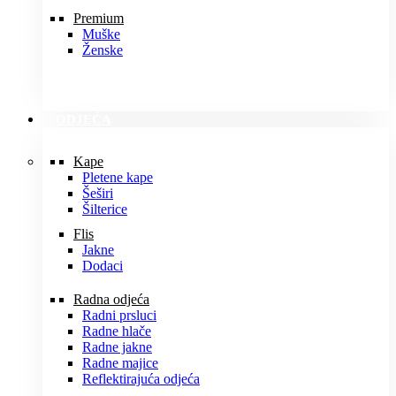
Premium
Muške
Ženske
ODJEĆA
Kape
Pletene kape
Šeširi
Šilterice
Flis
Jakne
Dodaci
Radna odjeća
Radni prsluci
Radne hlače
Radne jakne
Radne majice
Reflektirajuća odjeća