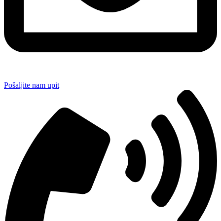
Pošaljite nam upit