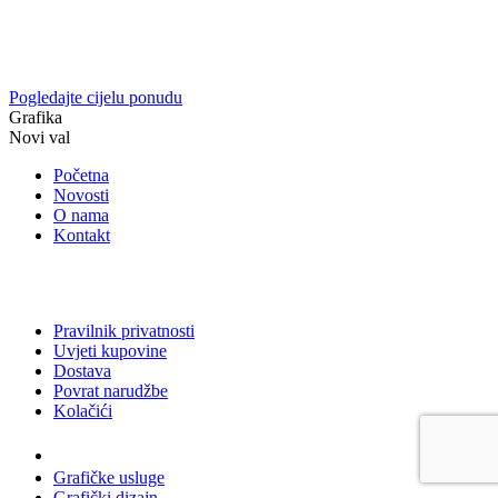
Pogledajte cijelu ponudu
Grafika
Novi val
Početna
Novosti
O nama
Kontakt
Pravilnik privatnosti
Uvjeti kupovine
Dostava
Povrat narudžbe
Kolačići
Usluge
Grafičke usluge
Grafički dizajn