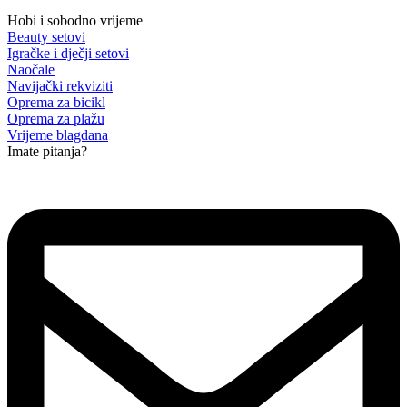
Hobi i sobodno vrijeme
Beauty setovi
Igračke i dječji setovi
Naočale
Navijački rekviziti
Oprema za bicikl
Oprema za plažu
Vrijeme blagdana
Imate pitanja?