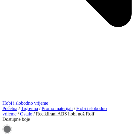
Hobi i slobodno vrijeme
Početna
/
Trgovina
/
Promo materijali
/
Hobi i slobodno
vrijeme
/
Ostalo
/ Reciklirani ABS hobi nož Rolf
Dostupne boje