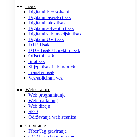
Tisak
Digitalni Eco solvent
Digitalni laserski tisak
Digitalni latex tisak
Digitalni solventni tisak
Digitalni sublimacijski tisak
Digitalni UV tisak
DTF Tisak
DTG Tisak / Direktni tisak
Offsetni tisak
Sitotisak
Slijepi tisak ili blindruck
Transfer tisak
Vez/aplicirani vez
Web stranice
Web programiranje
Web marketing
Web dizajn
SEO
Održavanje web stranica
Graviranje
Fiber/Jag graviranje
CO2 lasersko graviranje