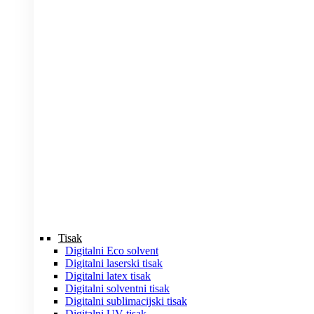
Tisak
Digitalni Eco solvent
Digitalni laserski tisak
Digitalni latex tisak
Digitalni solventni tisak
Digitalni sublimacijski tisak
Digitalni UV tisak