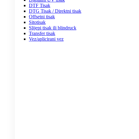
DTF Tisak
DTG Tisak / Direktni tisak
Offsetni tisak
Sitotisak
Slijepi tisak ili blindruck
Transfer tisak
Vez/aplicirani vez