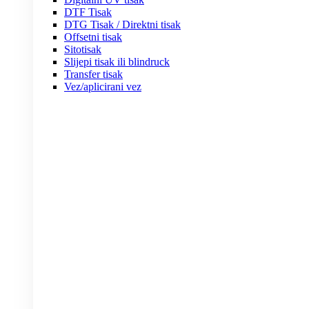
DTF Tisak
DTG Tisak / Direktni tisak
Offsetni tisak
Sitotisak
Slijepi tisak ili blindruck
Transfer tisak
Vez/aplicirani vez