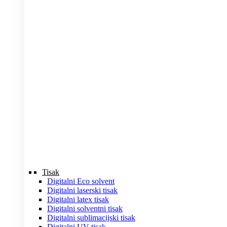
Tisak
Digitalni Eco solvent
Digitalni laserski tisak
Digitalni latex tisak
Digitalni solventni tisak
Digitalni sublimacijski tisak
Digitalni UV tisak