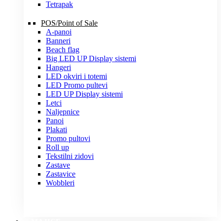
Tetrapak
POS/Point of Sale
A-panoi
Banneri
Beach flag
Big LED UP Display sistemi
Hangeri
LED okviri i totemi
LED Promo pultevi
LED UP Display sistemi
Letci
Naljepnice
Panoi
Plakati
Promo pultovi
Roll up
Tekstilni zidovi
Zastave
Zastavice
Wobbleri