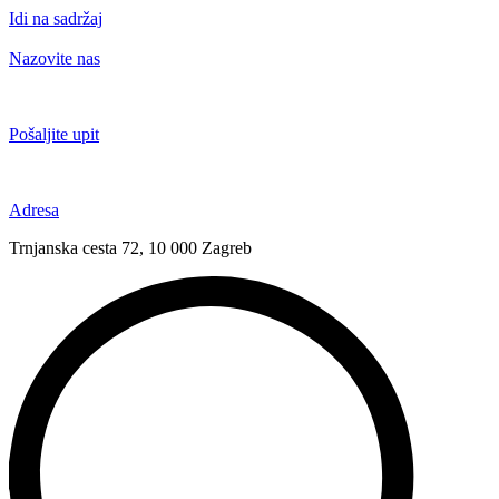
Idi na sadržaj
Nazovite nas
+385 91 6673 789
Pošaljite upit
novival@novival.hr
Adresa
Trnjanska cesta 72, 10 000 Zagreb