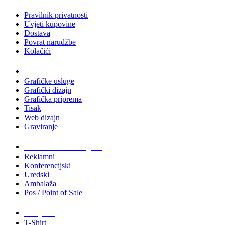
Pravilnik privatnosti
Uvjeti kupovine
Dostava
Povrat narudžbe
Kolačići
Usluge
Grafičke usluge
Grafički dizajn
Grafička priprema
Tisak
Web dizajn
Graviranje
Tiskani materijali
Reklamni
Konferencijski
Uredski
Ambalaža
Pos / Point of Sale
Majice
T-Shirt