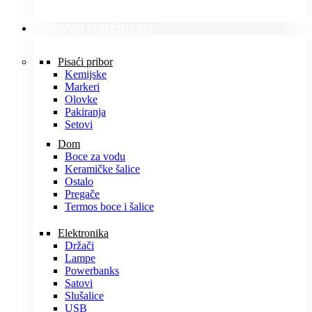
PROMO MATERIJALI
Pisaći pribor
Kemijske
Markeri
Olovke
Pakiranja
Setovi
Dom
Boce za vodu
Keramičke šalice
Ostalo
Pregače
Termos boce i šalice
Elektronika
Držači
Lampe
Powerbanks
Satovi
Slušalice
USB