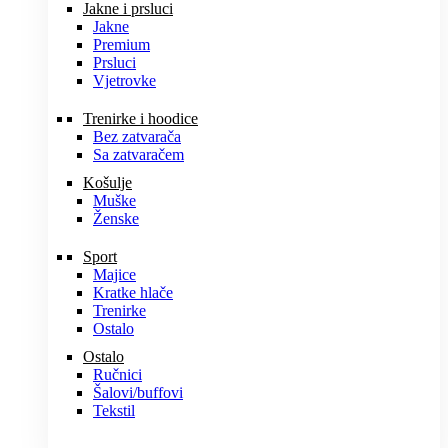
Jakne i prsluci
Jakne
Premium
Prsluci
Vjetrovke
Trenirke i hoodice
Bez zatvarača
Sa zatvaračem
Košulje
Muške
Ženske
Sport
Majice
Kratke hlače
Trenirke
Ostalo
Ostalo
Ručnici
Šalovi/buffovi
Tekstil