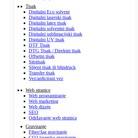
Tisak
Digitalni Eco solvent
Digitalni laserski tisak
Digitalni latex tisak
Digitalni solventni tisak
Digitalni sublimacijski tisak
Digitalni UV tisak
DTF Tisak
DTG Tisak / Direktni tisak
Offsetni tisak
Sitotisak
Slijepi tisak ili blindruck
Transfer tisak
Vez/aplicirani vez
Web stranice
Web programiranje
Web marketing
Web dizajn
SEO
Održavanje web stranica
Graviranje
Fiber/Jag graviranje
CO2 lasersko graviranje