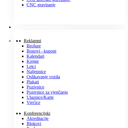
CNC graviranje
TISKANI MATERIJALI
Reklamni
Brošure
Bonovi - kuponi
Kalendari
Knjige
Letci
Naljepnice
Oslikavanje vozila
Plakati
Pozivnice
Pozivnice za vjenčanja
Ulaznice/Karte
Vrećice
Konferencijski
Akreditacije
Blokovi