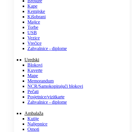
Brošure
Kape
Kemijske
Kišobrani
Majice
Torbe
USB
Vezice
Vrećice
Zahvalnice - diplome
Uredski
Blokovi
Kuverte
Mape
Memorandum
NCR/Samokopirajući blokovi
Pečati
Posjetnice/vizitkarte
Zahvalnice - diplome
Ambalaža
Kutije
Naljepnice
Omoti