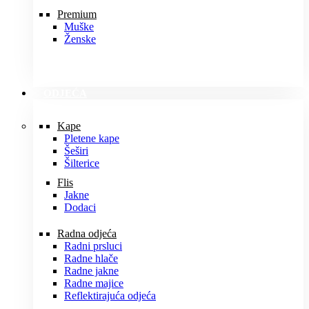
Premium
Muške
Ženske
ODJEĆA
Kape
Pletene kape
Šeširi
Šilterice
Flis
Jakne
Dodaci
Radna odjeća
Radni prsluci
Radne hlače
Radne jakne
Radne majice
Reflektirajuća odjeća