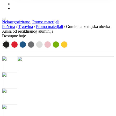
KONTAKT
KATALOZI
Nekategorizirano
,
Promo materijali
Početna
/
Trgovina
/
Promo materijali
/ Gumirana kemijska olovka
Anisa od recikliranog aluminija
Dostupne boje