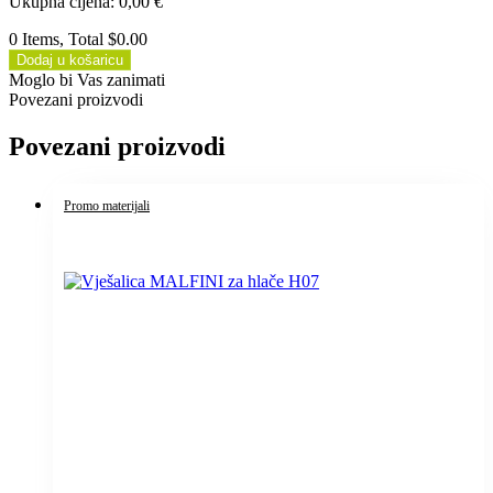
Ukupna cijena
:
0,00
€
0 Items, Total $0.00
Dodaj u košaricu
Moglo bi Vas zanimati
Povezani proizvodi
Povezani proizvodi
Promo materijali