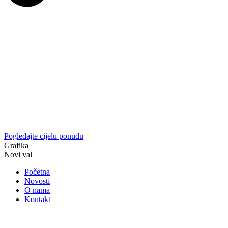
Pogledajte cijelu ponudu
Grafika
Novi val
Početna
Novosti
O nama
Kontakt