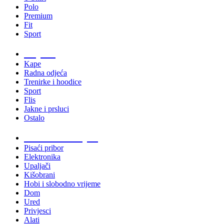
Polo
Premium
Fit
Sport
Odjeća
Kape
Radna odjeća
Trenirke i hoodice
Sport
Flis
Jakne i prsluci
Ostalo
Promo materijali
Pisaći pribor
Elektronika
Upaljači
Kišobrani
Hobi i slobodno vrijeme
Dom
Ured
Privjesci
Alati