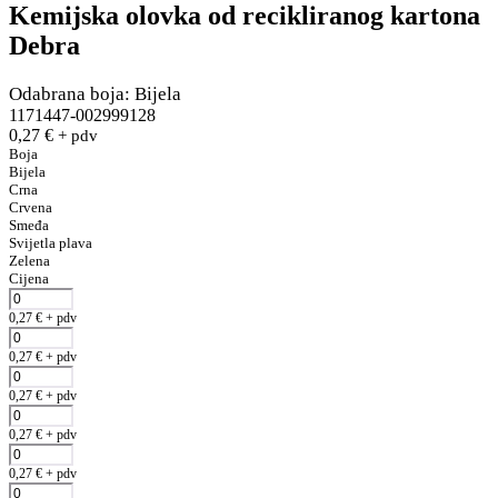
Kemijska olovka od recikliranog kartona
Debra
Odabrana boja: Bijela
1171447-002999128
0,27
€
+ pdv
Boja
Bijela
Crna
Crvena
Smeđa
Svijetla plava
Zelena
Cijena
0,27
€
+ pdv
0,27
€
+ pdv
0,27
€
+ pdv
0,27
€
+ pdv
0,27
€
+ pdv