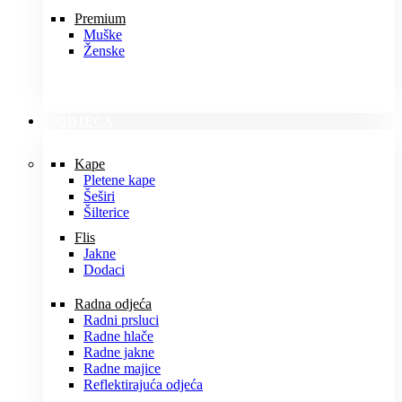
Premium
Muške
Ženske
ODJEĆA
Kape
Pletene kape
Šeširi
Šilterice
Flis
Jakne
Dodaci
Radna odjeća
Radni prsluci
Radne hlače
Radne jakne
Radne majice
Reflektirajuća odjeća