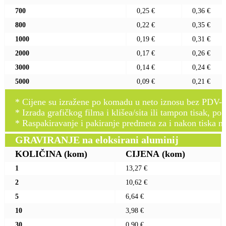
700
0,25 €
0,36 €
800
0,22 €
0,35 €
1000
0,19 €
0,31 €
2000
0,17 €
0,26 €
3000
0,14 €
0,24 €
5000
0,09 €
0,21 €
* Cijene su izražene po komadu u neto iznosu bez PDV-a
* Izrada grafičkog filma i klišea/sita ili tampon tisak, po 
* Raspakiravanje i pakiranje predmeta za i nakon tiska n
GRAVIRANJE na eloksirani aluminij
KOLIČINA
(kom)
CIJENA
(kom)
1
13,27 €
2
10,62 €
5
6,64 €
10
3,98 €
30
0,90 €