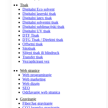
Tisak
Digitalni Eco solvent
Digitalni laserski tisak
Digitalni latex tisak
Digitalni solventni tisak
Digitalni sublimacijski tisak
Digitalni UV tisak
DTF Tisak
DTG Tisak / Direktni tisak
Offsetni tisak
Sitotisak
Slijepi tisak ili blindruck
Transfer tisak
Vez/aplicirani vez
Web stranice
Web programiranje
Web marketing
Web dizajn
SEO
Održavanje web stranica
Graviranje
Fiber/Jag graviranje
CO2 lasersko graviranje