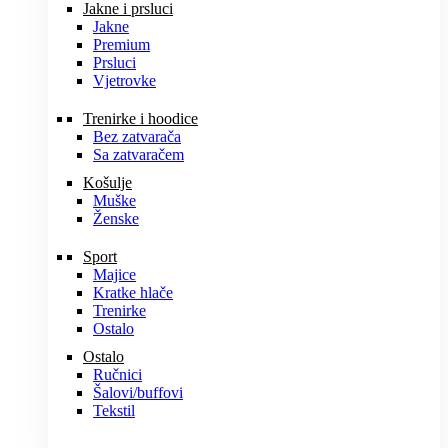
Jakne i prsluci
Jakne
Premium
Prsluci
Vjetrovke
Trenirke i hoodice
Bez zatvarača
Sa zatvaračem
Košulje
Muške
Ženske
Sport
Majice
Kratke hlače
Trenirke
Ostalo
Ostalo
Ručnici
Šalovi/buffovi
Tekstil