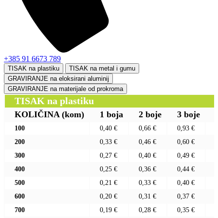
+385 91 6673 789
TISAK na plastiku
TISAK na metal i gumu
GRAVIRANJE na eloksirani aluminij
GRAVIRANJE na materijale od prokroma
TISAK na plastiku
KOLIČINA
(kom)
1 boja
2 boje
3 boje
100
0,40 €
0,66 €
0,93 €
200
0,33 €
0,46 €
0,60 €
300
0,27 €
0,40 €
0,49 €
400
0,25 €
0,36 €
0,44 €
500
0,21 €
0,33 €
0,40 €
600
0,20 €
0,31 €
0,37 €
700
0,19 €
0,28 €
0,35 €