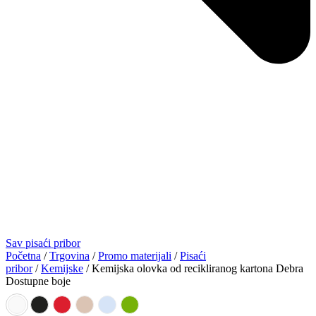
Sav pisaći pribor
Početna
/
Trgovina
/
Promo materijali
/
Pisaći
pribor
/
Kemijske
/ Kemijska olovka od recikliranog kartona Debra
Dostupne boje