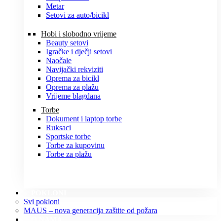
Metar
Setovi za auto/bicikl
Hobi i slobodno vrijeme
Beauty setovi
Igračke i dječji setovi
Naočale
Navijački rekviziti
Oprema za bicikl
Oprema za plažu
Vrijeme blagdana
Torbe
Dokument i laptop torbe
Ruksaci
Sportske torbe
Torbe za kupovinu
Torbe za plažu
POKLONI
Svi pokloni
MAUS – nova generacija zaštite od požara
O NAMA