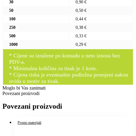
30
0,90 €
50
0,50 €
100
0,44 €
250
0,38 €
500
0,33 €
1000
0,29 €
* Cijene su izražene po komadu u neto iznosu bez
PDV-a.
* Minimalna količina za tisak je 1 kom.
* Cijena tiska je eventualno podložna promjeni nakon
uvida u motiv za tisak.
Moglo bi Vas zanimati
Povezani proizvodi
Povezani proizvodi
Promo materijali