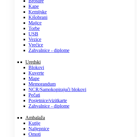
Brošure
Kape
Kemijske
Kišobrani
Majice
Torbe
USB
Vezice
Vrećice
Zahvalnice - diplome
Uredski
Blokovi
Kuverte
Mape
Memorandum
NCR/Samokopirajući blokovi
Pečati
Posjetnice/vizitkarte
Zahvalnice - diplome
Ambalaža
Kutije
Naljepnice
Omoti