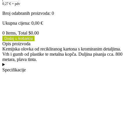
0,27
€
+ pdv
Broj odabranih proizvoda
:
0
Ukupna cijena
:
0,00
€
0 Items, Total $0.00
Dodaj u košaricu
Opis proizvoda
Kemijska olovka od recikliranog kartona s kromiranim detaljima.
Vrh i gumb od plastike te metalna kopča. Duljina pisanja cca. 800
metara, plava tinta.
Specifikacije