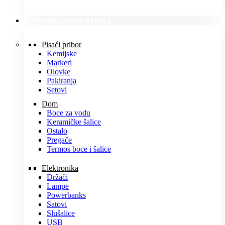
PROMO MATERIJALI
Pisaći pribor
Kemijske
Markeri
Olovke
Pakiranja
Setovi
Dom
Boce za vodu
Keramičke šalice
Ostalo
Pregače
Termos boce i šalice
Elektronika
Držači
Lampe
Powerbanks
Satovi
Slušalice
USB