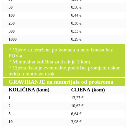
50
0,50 €
100
0,44 €
250
0,38 €
500
0,33 €
1000
0,29 €
* Cijene su izražene po komadu u neto iznosu bez
PDV-a.
* Minimalna količina za tisak je 1 kom.
* Cijena tiska je eventualno podložna promjeni nakon
uvida u motiv za tisak.
GRAVIRANJE na materijale od prokroma
KOLIČINA
(kom)
CIJENA
(kom)
1
13,27 €
2
10,62 €
5
6,64 €
10
3,98 €