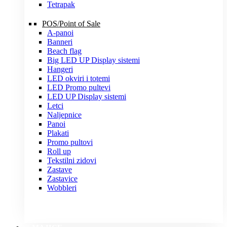
Tetrapak
POS/Point of Sale
A-panoi
Banneri
Beach flag
Big LED UP Display sistemi
Hangeri
LED okviri i totemi
LED Promo pultevi
LED UP Display sistemi
Letci
Naljepnice
Panoi
Plakati
Promo pultovi
Roll up
Tekstilni zidovi
Zastave
Zastavice
Wobbleri