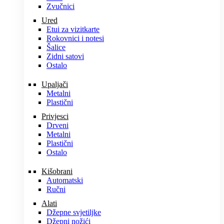
Zvučnici
Ured
Etui za vizitkarte
Rokovnici i notesi
Šalice
Zidni satovi
Ostalo
Upaljači
Metalni
Plastični
Privjesci
Drveni
Metalni
Plastični
Ostalo
Kišobrani
Automatski
Ručni
Alati
Džepne svjetiljke
Džepni nožići