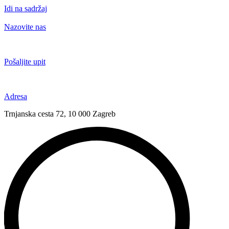
Idi na sadržaj
Nazovite nas
+385 91 6673 789
Pošaljite upit
novival@novival.hr
Adresa
Trnjanska cesta 72, 10 000 Zagreb