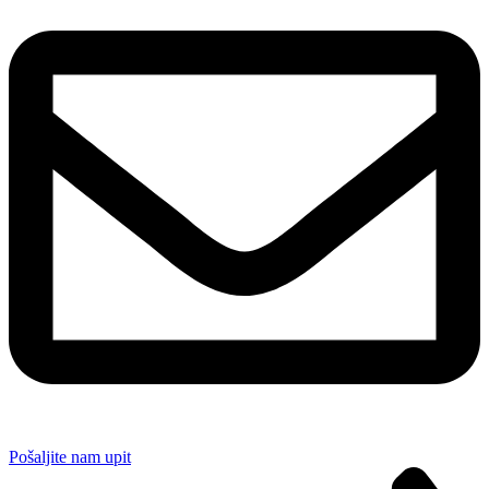
Pošaljite nam upit