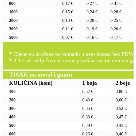
800
0,17 €
0,27 €
0,31 €
1000
0,15 €
0,24 €
0,28 €
2000
0,13 €
0,20 €
0,25 €
3000
0,11 €
0,19 €
0,20 €
5000
0,07 €
0,16 €
0,17 €
* Cijene su izražene po komadu u neto iznosu bez PDV-a
* 3D tisak isključivo na ravne površine nakon uvida u gr
TISAK na metal i gumu
KOLIČINA
(kom)
1 boja
2 boje
100
0,52 €
0,86 €
200
0,43 €
0,60 €
300
0,35 €
0,52 €
400
0,33 €
0,47 €
500
0,28 €
0,43 €
600
0,26 €
0,40 €