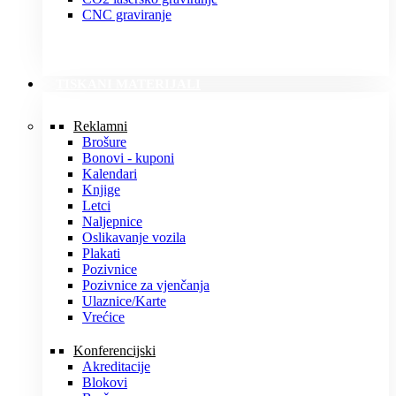
CNC graviranje
TISKANI MATERIJALI
Reklamni
Brošure
Bonovi - kuponi
Kalendari
Knjige
Letci
Naljepnice
Oslikavanje vozila
Plakati
Pozivnice
Pozivnice za vjenčanja
Ulaznice/Karte
Vrećice
Konferencijski
Akreditacije
Blokovi