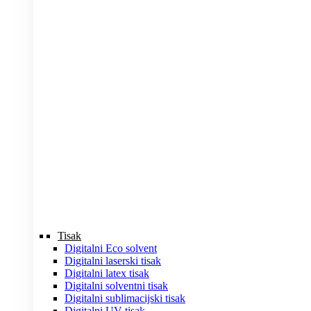
Tisak
Digitalni Eco solvent
Digitalni laserski tisak
Digitalni latex tisak
Digitalni solventni tisak
Digitalni sublimacijski tisak
Digitalni UV tisak