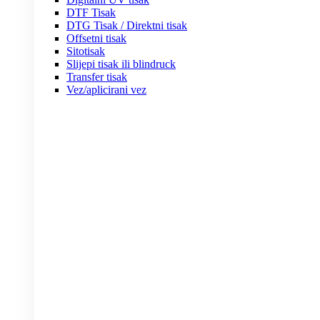
DTF Tisak
DTG Tisak / Direktni tisak
Offsetni tisak
Sitotisak
Slijepi tisak ili blindruck
Transfer tisak
Vez/aplicirani vez