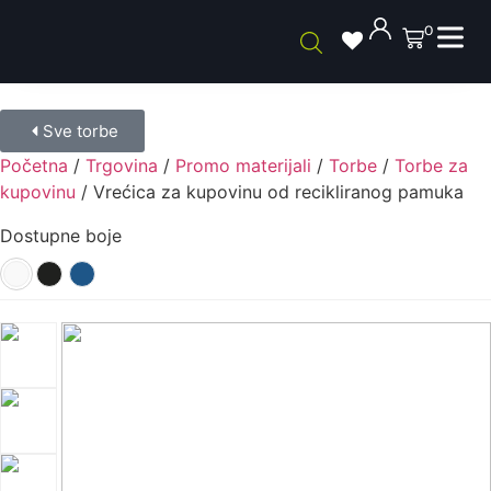
0
Sve torbe
Početna
/
Trgovina
/
Promo materijali
/
Torbe
/
Torbe za
kupovinu
/ Vrećica za kupovinu od recikliranog pamuka
Dostupne boje