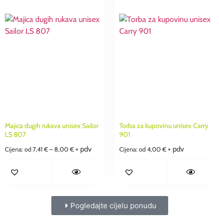
Majica dugih rukava unisex Sailor
Torba za kupovinu unisex Carry
LS 807
901
+ pdv
+ pdv
Cijena: od
7,41
€
–
8,00
€
Cijena: od
4,00
€
Pogledajte cijelu ponudu