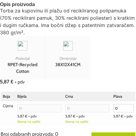
Opis proizvoda
Torba za kupovinu ili plažu od recikliranog polipamuka
(70% reciklirani pamuk, 30% reciklirani poliester) s kratkim
i dugim ručkama. Ima bočni džep s patentnim zatvaračem.
380 gr/m².
Materijal
Dimenzije
RPET-Recycled
38X12X41CM
Cotton
5,87
€
+ pdv
Boja
Bijela
Crna
Plava
Cijena
5,87
€
+ pdv
5,87
€
+ pdv
5,87
€
+ pdv
Nema na zalihi
Nema na zalihi
Broj odabranih proizvoda
:
0