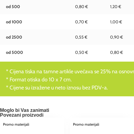
od 500
0,80 €
1,20 €
od 1000
0,70 €
1,00 €
od 2500
0,55 €
0,90 €
od 5000
0,50 €
0,80 €
* Cijena tiska na tamne artikle uvećava se 25% na osnovnu
* Format otiska do 10 x 7 cm.
* Cijene su izražene u neto iznosu bez PDV-a.
Moglo bi Vas zanimati
Povezani proizvodi
Promo materijali
Promo materijali