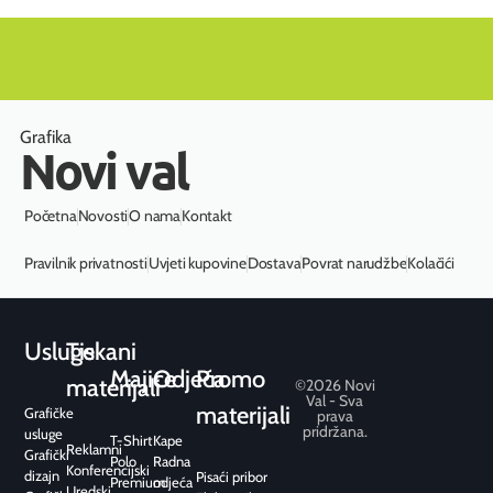
Grafika
Novi val
Početna
Novosti
O nama
Kontakt
Pravilnik privatnosti
Uvjeti kupovine
Dostava
Povrat narudžbe
Kolačići
Usluge
Tiskani
Majice
Odjeća
Promo
materijali
©2026 Novi
Val - Sva
materijali
Grafičke
prava
pridržana.
usluge
T-Shirt
Kape
Reklamni
Grafički
Polo
Radna
Konferencijski
dizajn
Pisaći pribor
Premium
odjeća
Uredski