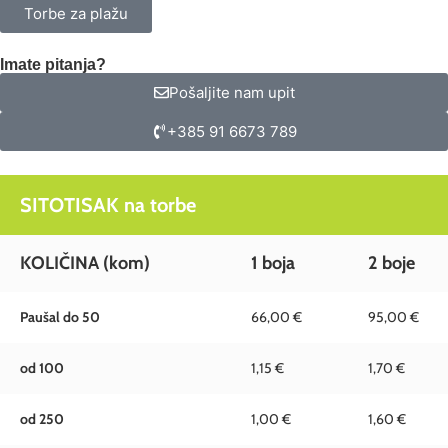
Torbe za plažu
Imate pitanja?
Pošaljite nam upit
+385 91 6673 789
SITOTISAK na torbe
KOLIČINA (kom)
1 boja
2 boje
Paušal do 50
66,00 €
95,00 €
od 100
1,15 €
1,70 €
od 250
1,00 €
1,60 €