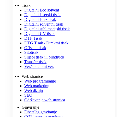
Tisak
Digitalni Eco solvent
Digitalni laserski tisak
Digitalni latex tisak
Digitalni solventni tisak
Digitalni sublimacijski tisak
Digitalni UV tisak
DTF Tisak
DTG Tisak / Direktni tisak
Offsetni tisak
Sitotisak
Slijepi tisak ili blindruck
Transfer tisak
Vez/aplicirani vez
Web stranice
Web programiranje
Web marketing
Web dizajn
SEO
Održavanje web stranica
Graviranje
Fiber/Jag graviranje
CO2 lasersko graviranje