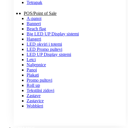
Tetrapak
POS/Point of Sale
A-panoi
Banneri
Beach flag
Big LED UP Display sistemi
Hangeri
LED okviri i totemi
LED Promo pultevi
LED UP Display sistemi
Letci
Naljepnice
Panoi
Plakati
Promo pultovi
Roll up
Tekstilni zidovi
Zastave
Zastavice
Wobbleri