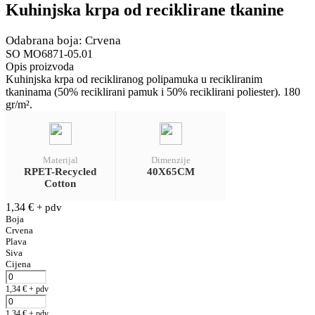
Kuhinjska krpa od reciklirane tkanine
Odabrana boja: Crvena
SO MO6871-05.01
Opis proizvoda
Kuhinjska krpa od recikliranog polipamuka u recikliranim
tkaninama (50% reciklirani pamuk i 50% reciklirani poliester). 180
gr/m².
Materijal
Dimenzije
RPET-Recycled
40X65CM
Cotton
1,34
€
+ pdv
Boja
Crvena
Plava
Siva
Cijena
1,34
€
+ pdv
1,34
€
+ pdv