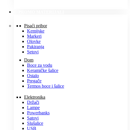
PROMO MATERIJALI
Pisaći pribor
Kemijske
Markeri
Olovke
Pakiranja
Setovi
Dom
Boce za vodu
Keramičke šalice
Ostalo
Pregače
Termos boce i šalice
Elektronika
Držači
Lampe
Powerbanks
Satovi
Slušalice
USB