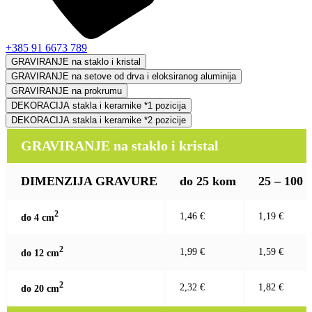
+385 91 6673 789
GRAVIRANJE na staklo i kristal
GRAVIRANJE na setove od drva i eloksiranog aluminija
GRAVIRANJE na prokrumu
DEKORACIJA stakla i keramike *1 pozicija
DEKORACIJA stakla i keramike *2 pozicije
GRAVIRANJE na staklo i kristal
DIMENZIJA GRAVURE
do 25 kom
25 – 100
2
1,46 €
1,19 €
do 4 c
m
2
1,99 €
1,59 €
do 12 c
m
2
2,32 €
1,82 €
do 20 c
m