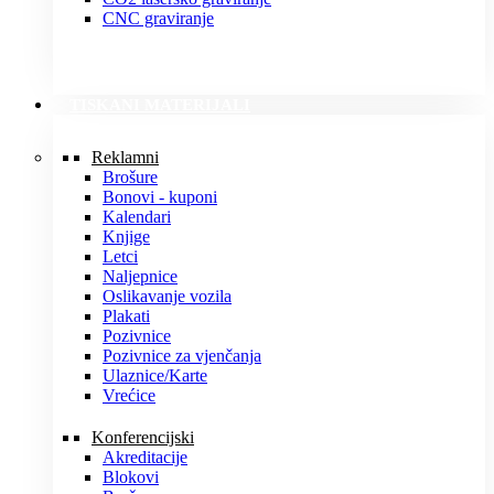
CNC graviranje
TISKANI MATERIJALI
Reklamni
Brošure
Bonovi - kuponi
Kalendari
Knjige
Letci
Naljepnice
Oslikavanje vozila
Plakati
Pozivnice
Pozivnice za vjenčanja
Ulaznice/Karte
Vrećice
Konferencijski
Akreditacije
Blokovi