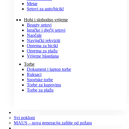
Metar
Setovi za auto/bicikl
Hobi i slobodno vrijeme
Beauty setovi
Igračke i dječji setovi
Naočale
Navijački rekviziti
Oprema za bicikl
Oprema za plažu
Vrijeme blagdana
Torbe
Dokument i laptop torbe
Ruksaci
Sportske torbe
Torbe za kupovinu
Torbe za plažu
POKLONI
Svi pokloni
MAUS – nova generacija zaštite od požara
O NAMA