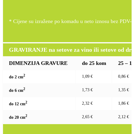
* Cijene su izražene po komadu u neto iznosu bez PDV-a
GRAVIRANJE na setove za vino ili setove od drv
DIMENZIJA GRAVURE
do 25 kom
25 – 1
2
1,09 €
0,86 €
do 2 c
m
2
1,73 €
1,35 €
do 6 c
m
2
2,32 €
1,86 €
do 12 c
m
2
2,65 €
2,12 €
do 20 c
m