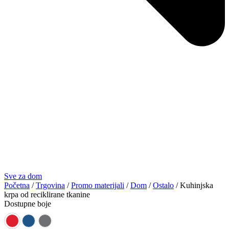
Sve za dom
Početna
/
Trgovina
/
Promo materijali
/
Dom
/
Ostalo
/ Kuhinjska
krpa od reciklirane tkanine
Dostupne boje