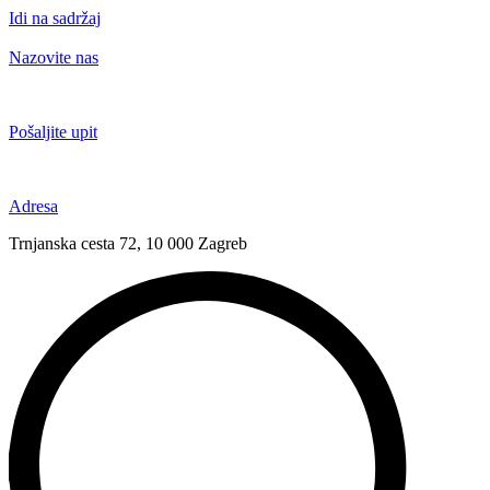
Idi na sadržaj
Nazovite nas
+385 91 6673 789
Pošaljite upit
novival@novival.hr
Adresa
Trnjanska cesta 72, 10 000 Zagreb