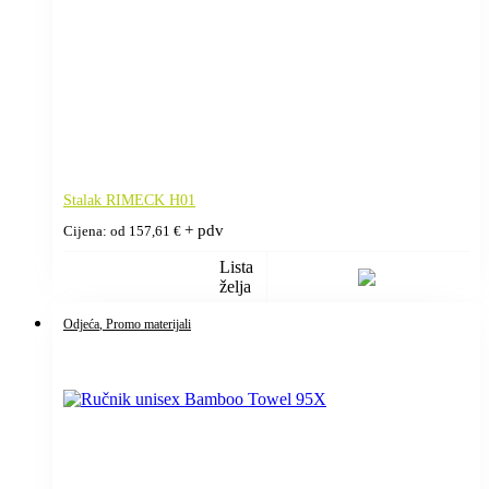
Stalak RIMECK H01
+ pdv
Cijena: od
157,61
€
Lista
želja
Odjeća
, Promo materijali