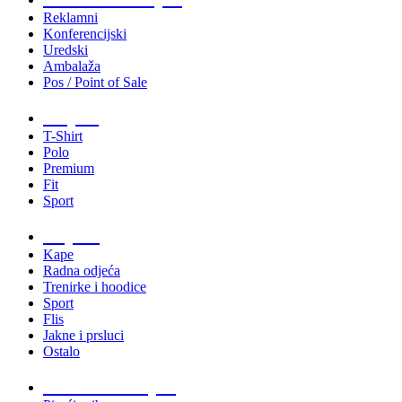
Reklamni
Konferencijski
Uredski
Ambalaža
Pos / Point of Sale
Majice
T-Shirt
Polo
Premium
Fit
Sport
Odjeća
Kape
Radna odjeća
Trenirke i hoodice
Sport
Flis
Jakne i prsluci
Ostalo
Promo materijali