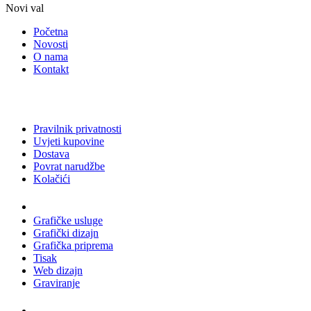
Novi val
Početna
Novosti
O nama
Kontakt
Pravilnik privatnosti
Uvjeti kupovine
Dostava
Povrat narudžbe
Kolačići
Usluge
Grafičke usluge
Grafički dizajn
Grafička priprema
Tisak
Web dizajn
Graviranje
Tiskani materijali