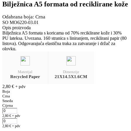
Bilježnica A5 formata od reciklirane kože
Odabrana boja: Crna
SO MO6220-03.01
Opis proizvoda
Bilježnica A5 formata s koricama od 70% reciklirane kože i 30%
PU lateksa. Uvezana. 160 stranica s liniranjem, reciklirani papir (80
listova). Odgovarajuća elastična traka za zatvaranje i držač za
olovku.
Materijal
Dimenzije
Recycled Paper
21X14.5X1.6CM
2,80
€
+ pdv
Boja
Crna
Smeđa
Cijena
2,80
€
+ pdv
2,80
€
+ pdv