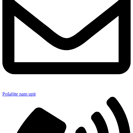
Pošaljite nam upit