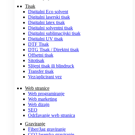
Tisak
Digitalni Eco solvent
Digitalni laserski tisak
Digitalni latex tisak
Digitalni solventni tisak
Digitalni sublimacijski tisak
Digitalni UV tisak
DTF Tisak
DTG Tisak / Direktni tisak
Offsetni tisak
Sitotisak
Slijepi tisak ili blindruck
Transfer tisak
Vez/aplicirani vez
Web stranice
Web programiranje
Web marketing
Web dizajn
SEO
Održavanje web stranica
Graviranje
Fiber/Jag graviranje
CO2 lasersko graviranje