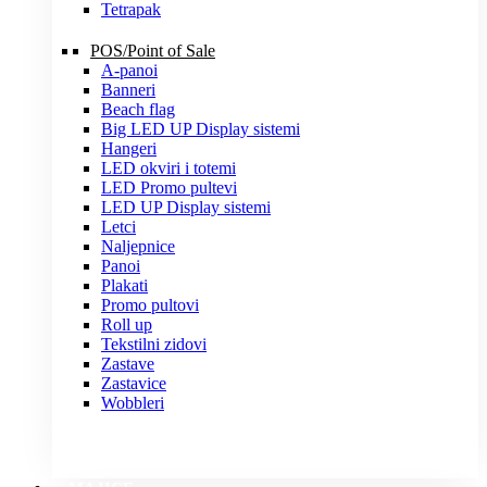
Tetrapak
POS/Point of Sale
A-panoi
Banneri
Beach flag
Big LED UP Display sistemi
Hangeri
LED okviri i totemi
LED Promo pultevi
LED UP Display sistemi
Letci
Naljepnice
Panoi
Plakati
Promo pultovi
Roll up
Tekstilni zidovi
Zastave
Zastavice
Wobbleri