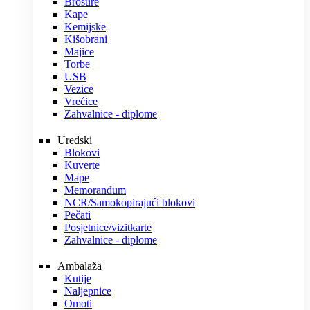
Brošure
Kape
Kemijske
Kišobrani
Majice
Torbe
USB
Vezice
Vrećice
Zahvalnice - diplome
Uredski
Blokovi
Kuverte
Mape
Memorandum
NCR/Samokopirajući blokovi
Pečati
Posjetnice/vizitkarte
Zahvalnice - diplome
Ambalaža
Kutije
Naljepnice
Omoti