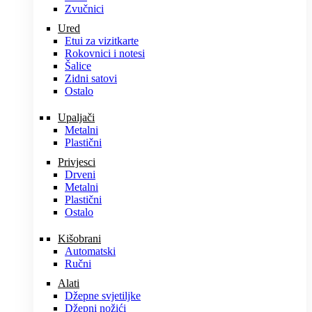
Zvučnici
Ured
Etui za vizitkarte
Rokovnici i notesi
Šalice
Zidni satovi
Ostalo
Upaljači
Metalni
Plastični
Privjesci
Drveni
Metalni
Plastični
Ostalo
Kišobrani
Automatski
Ručni
Alati
Džepne svjetiljke
Džepni nožići