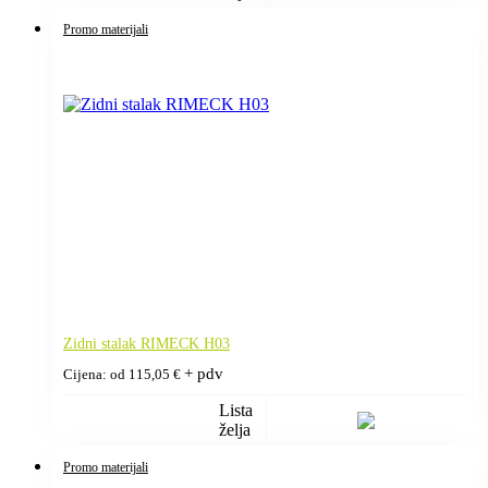
Promo materijali
Zidni stalak RIMECK H03
+ pdv
Cijena: od
115,05
€
Lista
želja
Promo materijali