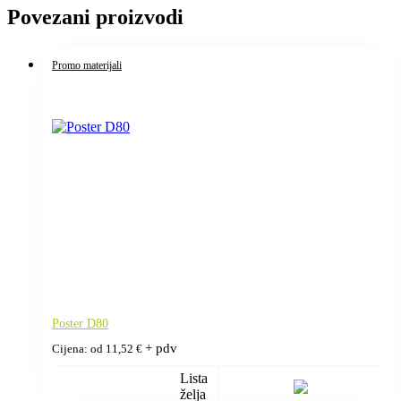
Povezani proizvodi
Promo materijali
Poster D80
+ pdv
Cijena: od
11,52
€
Lista
želja