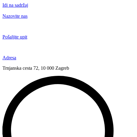
Idi na sadržaj
Nazovite nas
+385 91 6673 789
Pošaljite upit
novival@novival.hr
Adresa
Trnjanska cesta 72, 10 000 Zagreb