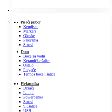
PROMO MATERIJALI
Pisaći pribor
Kemijske
Markeri
Olovke
Pakiranja
Setovi
Dom
Boce za vodu
Keramičke šalice
Ostalo
Pregače
Termos boce i šalice
Elektronika
Držači
Lampe
Powerbanks
Satovi
Slušalice
USB