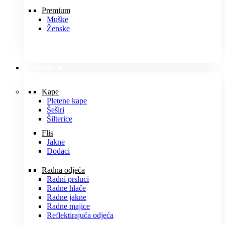
Premium
Muške
Ženske
ODJEĆA
Kape
Pletene kape
Šeširi
Šilterice
Flis
Jakne
Dodaci
Radna odjeća
Radni prsluci
Radne hlače
Radne jakne
Radne majice
Reflektirajuća odjeća