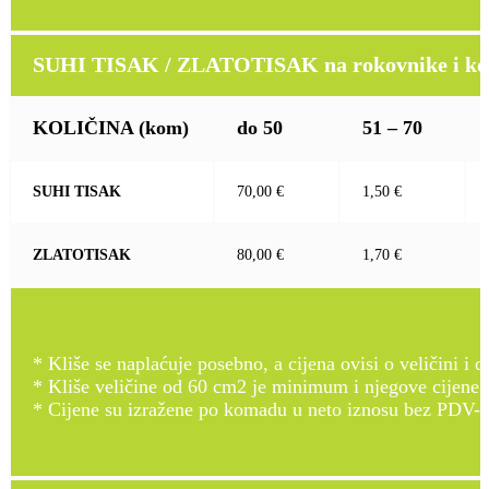
SUHI TISAK / ZLATOTISAK na rokovnike i kož
KOLIČINA
(kom)
do 50
51 – 70
SUHI TISAK
70,00 €
1,50 €
ZLATOTISAK
80,00 €
1,70 €
* Kliše se naplaćuje posebno, a cijena ovisi o veličini i d
* Kliše veličine od 60 cm2 je minimum i njegove cijene
* Cijene su izražene po komadu u neto iznosu bez PDV-a