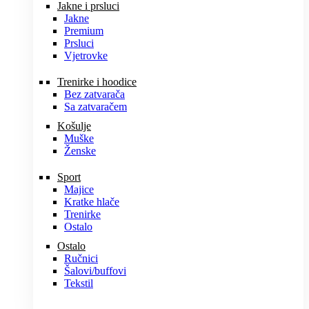
Jakne i prsluci
Jakne
Premium
Prsluci
Vjetrovke
Trenirke i hoodice
Bez zatvarača
Sa zatvaračem
Košulje
Muške
Ženske
Sport
Majice
Kratke hlače
Trenirke
Ostalo
Ostalo
Ručnici
Šalovi/buffovi
Tekstil