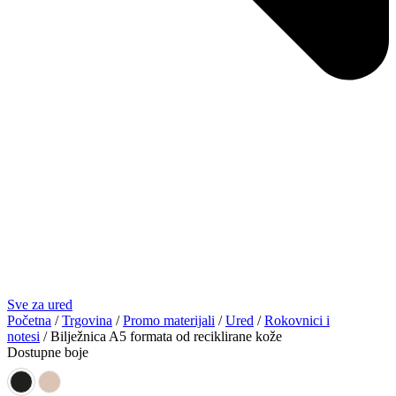
Sve za ured
Početna
/
Trgovina
/
Promo materijali
/
Ured
/
Rokovnici i
notesi
/ Bilježnica A5 formata od reciklirane kože
Dostupne boje