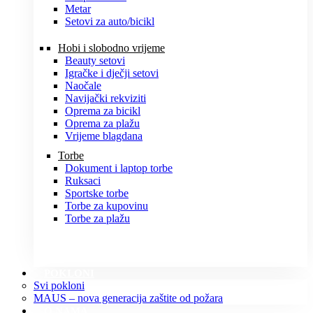
Metar
Setovi za auto/bicikl
Hobi i slobodno vrijeme
Beauty setovi
Igračke i dječji setovi
Naočale
Navijački rekviziti
Oprema za bicikl
Oprema za plažu
Vrijeme blagdana
Torbe
Dokument i laptop torbe
Ruksaci
Sportske torbe
Torbe za kupovinu
Torbe za plažu
POKLONI
Svi pokloni
MAUS – nova generacija zaštite od požara
O NAMA