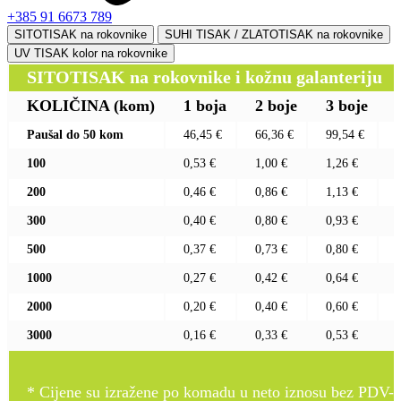
+385 91 6673 789
SITOTISAK na rokovnike
SUHI TISAK / ZLATOTISAK na rokovnike
UV TISAK kolor na rokovnike
SITOTISAK na rokovnike i kožnu galanteriju
KOLIČINA
(kom)
1 boja
2 boje
3 boje
Paušal do 50 kom
46,45 €
66,36 €
99,54 €
100
0,53 €
1,00 €
1,26 €
200
0,46 €
0,86 €
1,13 €
300
0,40 €
0,80 €
0,93 €
500
0,37 €
0,73 €
0,80 €
1000
0,27 €
0,42 €
0,64 €
2000
0,20 €
0,40 €
0,60 €
3000
0,16 €
0,33 €
0,53 €
* Cijene su izražene po komadu u neto iznosu bez PDV-a