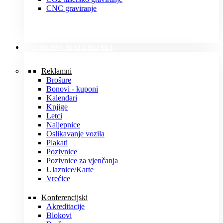
CNC graviranje
TISKANI MATERIJALI
Reklamni
Brošure
Bonovi - kuponi
Kalendari
Knjige
Letci
Naljepnice
Oslikavanje vozila
Plakati
Pozivnice
Pozivnice za vjenčanja
Ulaznice/Karte
Vrećice
Konferencijski
Akreditacije
Blokovi