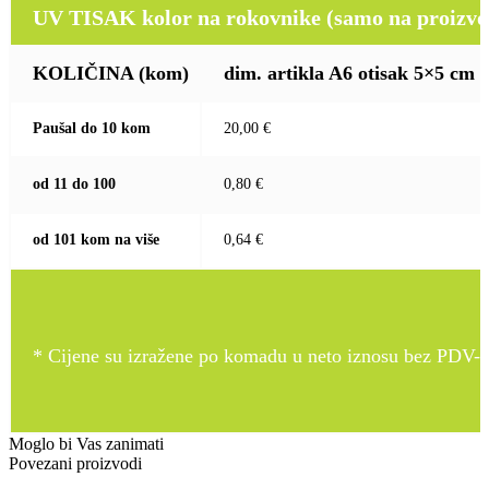
UV TISAK kolor na rokovnike (samo na proizvod
KOLIČINA
(kom)
dim. artikla A6 otisak 5×5 cm
Paušal do 10 kom
20,00 €
od 11 do 100
0,80 €
od 101 kom na više
0,64 €
* Cijene su izražene po komadu u neto iznosu bez PDV-a
Moglo bi Vas zanimati
Povezani proizvodi