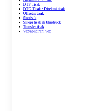
DTF Tisak
DTG Tisak / Direktni tisak
Offsetni tisak
Sitotisak
Slijepi tisak ili blindruck
Transfer tisak
Vez/aplicirani vez