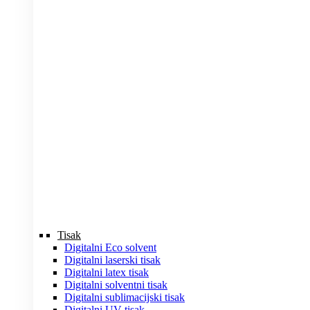
Tisak
Digitalni Eco solvent
Digitalni laserski tisak
Digitalni latex tisak
Digitalni solventni tisak
Digitalni sublimacijski tisak
Digitalni UV tisak