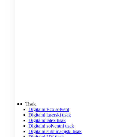
Tisak
Digitalni Eco solvent
Digitalni laserski tisak
Digitalni latex tisak
Digitalni solventni tisak
Digitalni sublimacijski tisak
Digitalni UV tisak