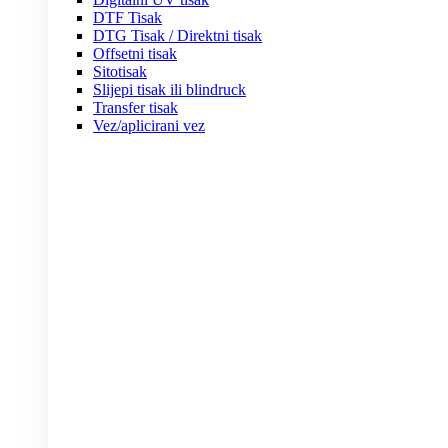
DTF Tisak
DTG Tisak / Direktni tisak
Offsetni tisak
Sitotisak
Slijepi tisak ili blindruck
Transfer tisak
Vez/aplicirani vez