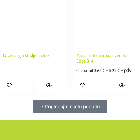
Drvena igra strpljenja Joel
Majica kratkih rukava ženska
Edge 814
+ pdv
Cijena: od
3,65
€
–
5,22
€
Pogledajte cijelu ponudu