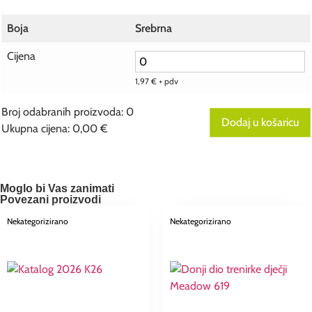
Boja
Srebrna
Cijena
1,97
€
+ pdv
Broj odabranih proizvoda
:
0
Dodaj u košaricu
Ukupna cijena
:
0,00 €
0
Broj
odabranih
proizvoda.
Your
Moglo bi Vas zanimati
total
Povezani proizvodi
is
0,00 €
Nekategorizirano
Nekategorizirano