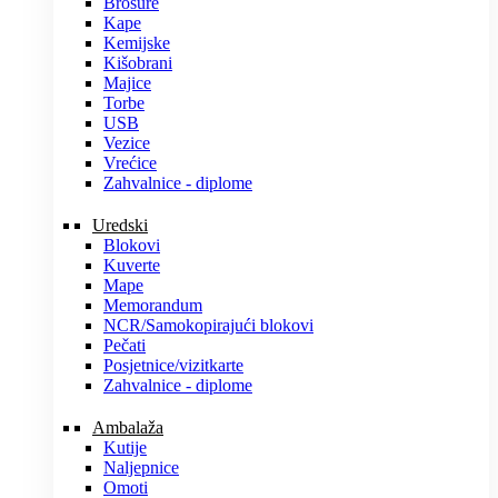
Brošure
Kape
Kemijske
Kišobrani
Majice
Torbe
USB
Vezice
Vrećice
Zahvalnice - diplome
Uredski
Blokovi
Kuverte
Mape
Memorandum
NCR/Samokopirajući blokovi
Pečati
Posjetnice/vizitkarte
Zahvalnice - diplome
Ambalaža
Kutije
Naljepnice
Omoti