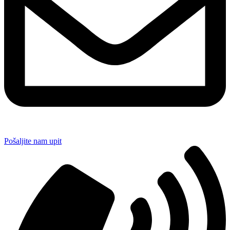
Pošaljite nam upit