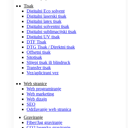
Tisak
Digitalni Eco solvent
Digitalni laserski tisak
Digitalni latex tisak
Digitalni solventni tisak
Digitalni sublimacijski tisak
Digitalni UV tisak
DTF Tisak
DTG Tisak / Direktni tisak
Offsetni tisak
Sitotisak
Slijepi tisak ili blindruck
Transfer tisak
Vez/aplicirani vez
Web stranice
Web programiranje
Web marketing
Web dizajn
SEO
Održavanje web stranica
Graviranje
Fiber/Jag graviranje
CO2 lasersko graviranje