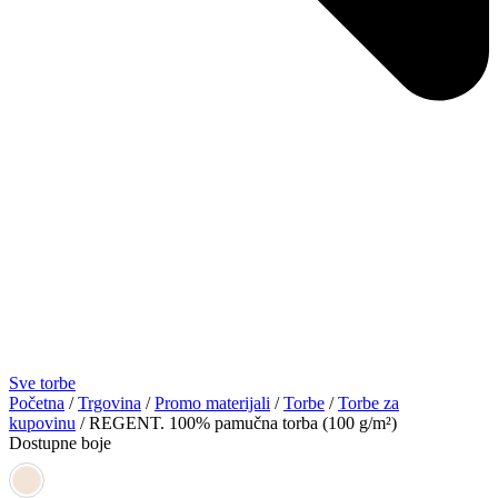
Sve torbe
Početna
/
Trgovina
/
Promo materijali
/
Torbe
/
Torbe za
kupovinu
/ REGENT. 100% pamučna torba (100 g/m²)
Dostupne boje