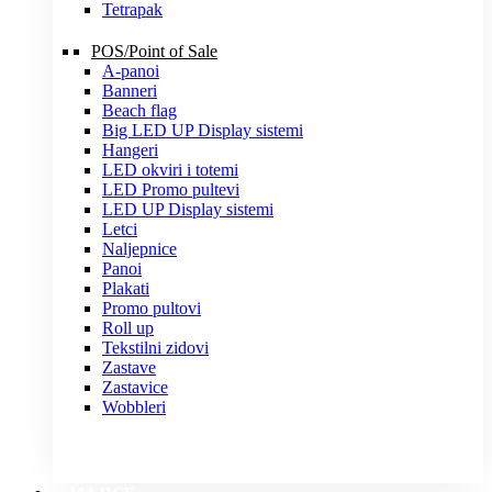
Tetrapak
POS/Point of Sale
A-panoi
Banneri
Beach flag
Big LED UP Display sistemi
Hangeri
LED okviri i totemi
LED Promo pultevi
LED UP Display sistemi
Letci
Naljepnice
Panoi
Plakati
Promo pultovi
Roll up
Tekstilni zidovi
Zastave
Zastavice
Wobbleri