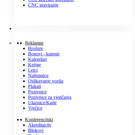
CNC graviranje
TISKANI MATERIJALI
Reklamni
Brošure
Bonovi - kuponi
Kalendari
Knjige
Letci
Naljepnice
Oslikavanje vozila
Plakati
Pozivnice
Pozivnice za vjenčanja
Ulaznice/Karte
Vrećice
Konferencijski
Akreditacije
Blokovi