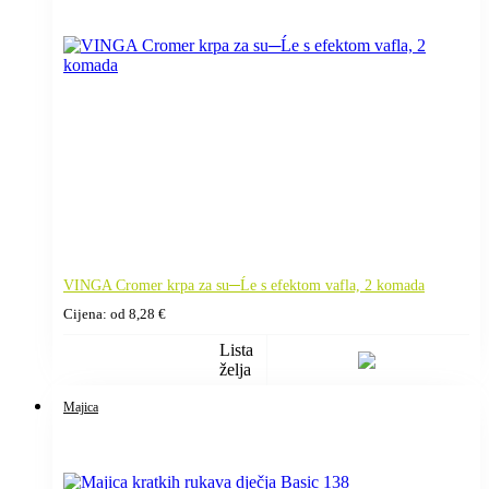
VINGA Cromer krpa za su─Ĺe s efektom vafla, 2 komada
Cijena: od
8,28
€
Lista
želja
Majica