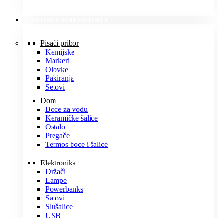
PROMO MATERIJALI
Pisaći pribor
Kemijske
Markeri
Olovke
Pakiranja
Setovi
Dom
Boce za vodu
Keramičke šalice
Ostalo
Pregače
Termos boce i šalice
Elektronika
Držači
Lampe
Powerbanks
Satovi
Slušalice
USB