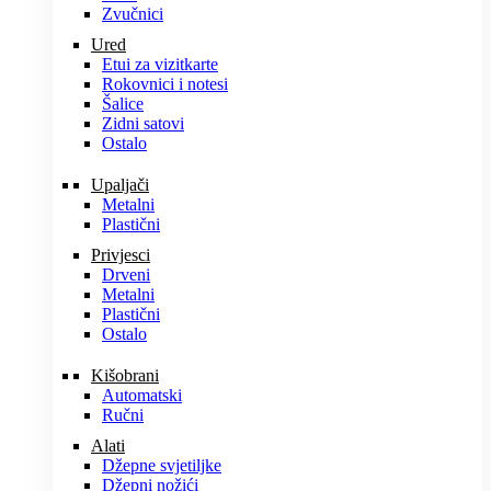
Zvučnici
Ured
Etui za vizitkarte
Rokovnici i notesi
Šalice
Zidni satovi
Ostalo
Upaljači
Metalni
Plastični
Privjesci
Drveni
Metalni
Plastični
Ostalo
Kišobrani
Automatski
Ručni
Alati
Džepne svjetiljke
Džepni nožići