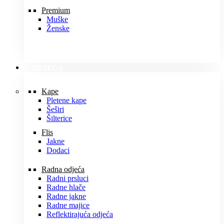
Premium
Muške
Ženske
ODJEĆA
Kape
Pletene kape
Šeširi
Šilterice
Flis
Jakne
Dodaci
Radna odjeća
Radni prsluci
Radne hlače
Radne jakne
Radne majice
Reflektirajuća odjeća