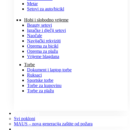
Metar
Setovi za auto/bicikl
Hobi i slobodno vrijeme
Beauty setovi
Igračke i dječji setovi
Naočale
Navijački rekviziti
Oprema za bicikl
Oprema za plažu
Vrijeme blagdana
Torbe
Dokument i laptop torbe
Ruksaci
Sportske torbe
Torbe za kupovinu
Torbe za plažu
POKLONI
Svi pokloni
MAUS – nova generacija zaštite od požara
O NAMA