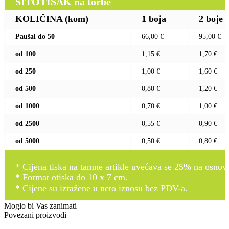
SITOTISAK na torbe
KOLIČINA (kom)
1 boja
2 boje
Paušal do 50
66,00 €
95,00 €
od 100
1,15 €
1,70 €
od 250
1,00 €
1,60 €
od 500
0,80 €
1,20 €
od 1000
0,70 €
1,00 €
od 2500
0,55 €
0,90 €
od 5000
0,50 €
0,80 €
* Cijena tiska na tamne artikle uvećava se 25% na osnovnu
* Format otiska do 10 x 7 cm.
* Cijene su izražene u neto iznosu bez PDV-a.
Moglo bi Vas zanimati
Povezani proizvodi