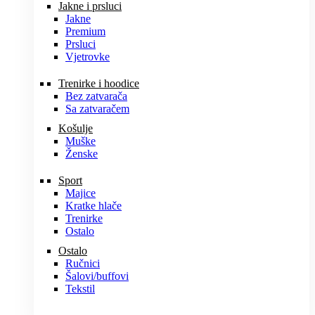
Jakne i prsluci
Jakne
Premium
Prsluci
Vjetrovke
Trenirke i hoodice
Bez zatvarača
Sa zatvaračem
Košulje
Muške
Ženske
Sport
Majice
Kratke hlače
Trenirke
Ostalo
Ostalo
Ručnici
Šalovi/buffovi
Tekstil