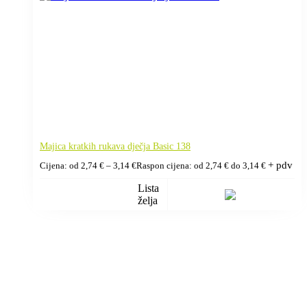
Majica kratkih rukava dječja Basic 138
+ pdv
Cijena: od
2,74
€
–
3,14
€
Raspon cijena: od 2,74 € do 3,14 €
Lista
želja