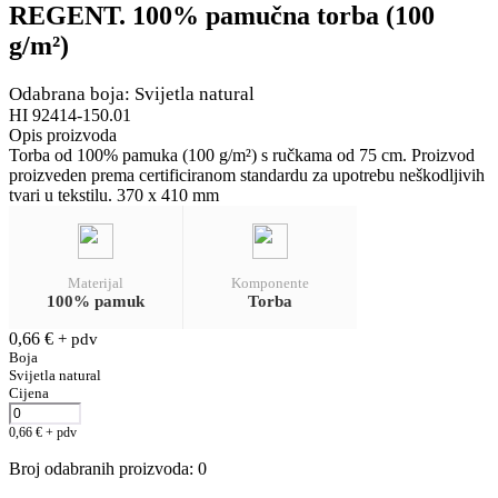
REGENT. 100% pamučna torba (100
g/m²)
Odabrana boja: Svijetla natural
HI 92414-150.01
Opis proizvoda
Torba od 100% pamuka (100 g/m²) s ručkama od 75 cm. Proizvod
proizveden prema certificiranom standardu za upotrebu neškodljivih
tvari u tekstilu. 370 x 410 mm
Materijal
Komponente
100% pamuk
Torba
0,66
€
+ pdv
Boja
Svijetla natural
Cijena
0,66
€
+ pdv
Broj odabranih proizvoda
:
0