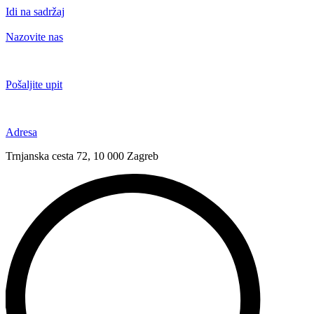
Idi na sadržaj
Nazovite nas
+385 91 6673 789
Pošaljite upit
novival@novival.hr
Adresa
Trnjanska cesta 72, 10 000 Zagreb