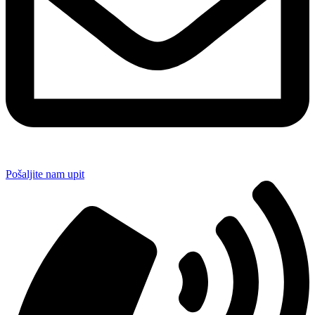
Pošaljite nam upit