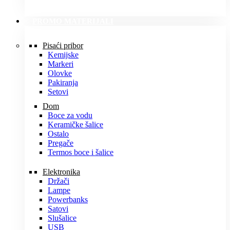
PROMO MATERIJALI
Pisaći pribor
Kemijske
Markeri
Olovke
Pakiranja
Setovi
Dom
Boce za vodu
Keramičke šalice
Ostalo
Pregače
Termos boce i šalice
Elektronika
Držači
Lampe
Powerbanks
Satovi
Slušalice
USB