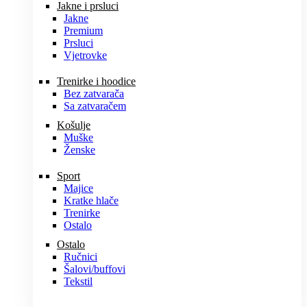
Jakne i prsluci
Jakne
Premium
Prsluci
Vjetrovke
Trenirke i hoodice
Bez zatvarača
Sa zatvaračem
Košulje
Muške
Ženske
Sport
Majice
Kratke hlače
Trenirke
Ostalo
Ostalo
Ručnici
Šalovi/buffovi
Tekstil