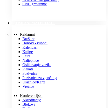
CNC graviranje
TISKANI MATERIJALI
Reklamni
Brošure
Bonovi - kuponi
Kalendari
Knjige
Letci
Naljepnice
Oslikavanje vozila
Plakati
Pozivnice
Pozivnice za vjenčanja
Ulaznice/Karte
Vrećice
Konferencijski
Akreditacije
Blokovi