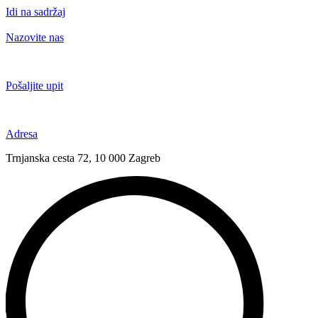
Idi na sadržaj
Nazovite nas
+385 91 6673 789
Pošaljite upit
novival@novival.hr
Adresa
Trnjanska cesta 72, 10 000 Zagreb