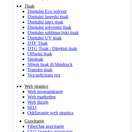
Tisak
Digitalni Eco solvent
Digitalni laserski tisak
Digitalni latex tisak
Digitalni solventni tisak
Digitalni sublimacijski tisak
Digitalni UV tisak
DTF Tisak
DTG Tisak / Direktni tisak
Offsetni tisak
Sitotisak
Slijepi tisak ili blindruck
Transfer tisak
Vez/aplicirani vez
Web stranice
Web programiranje
Web marketing
Web dizajn
SEO
Održavanje web stranica
Graviranje
Fiber/Jag graviranje
CO2 lasersko graviranje