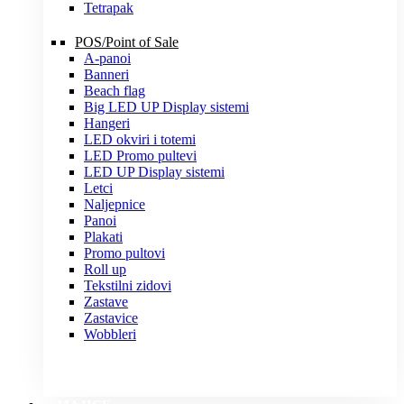
Tetrapak
POS/Point of Sale
A-panoi
Banneri
Beach flag
Big LED UP Display sistemi
Hangeri
LED okviri i totemi
LED Promo pultevi
LED UP Display sistemi
Letci
Naljepnice
Panoi
Plakati
Promo pultovi
Roll up
Tekstilni zidovi
Zastave
Zastavice
Wobbleri