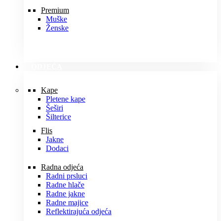
Premium
Muške
Ženske
ODJEĆA
Kape
Pletene kape
Šeširi
Šilterice
Flis
Jakne
Dodaci
Radna odjeća
Radni prsluci
Radne hlače
Radne jakne
Radne majice
Reflektirajuća odjeća