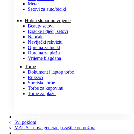
Metar
Setovi za auto/bicikl
Hobi i slobodno vrijeme
Beauty setovi
Igračke i dječji setovi
Naočale
Navijački rekviziti
Oprema za bicikl
Oprema za plažu
Vrijeme blagdana
Torbe
Dokument i laptop torbe
Ruksaci
Sportske torbe
Torbe za kupovinu
Torbe za plažu
POKLONI
Svi pokloni
MAUS – nova generacija zaštite od požara
O NAMA