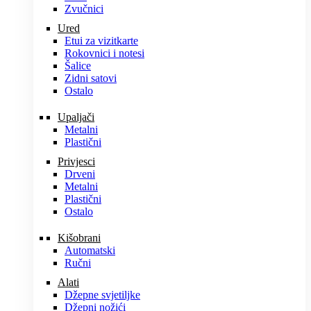
Zvučnici
Ured
Etui za vizitkarte
Rokovnici i notesi
Šalice
Zidni satovi
Ostalo
Upaljači
Metalni
Plastični
Privjesci
Drveni
Metalni
Plastični
Ostalo
Kišobrani
Automatski
Ručni
Alati
Džepne svjetiljke
Džepni nožići