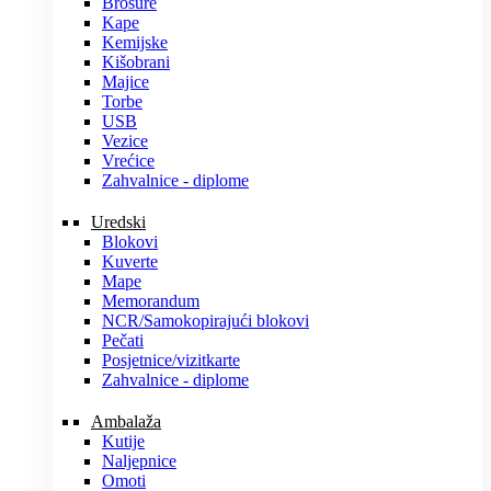
Brošure
Kape
Kemijske
Kišobrani
Majice
Torbe
USB
Vezice
Vrećice
Zahvalnice - diplome
Uredski
Blokovi
Kuverte
Mape
Memorandum
NCR/Samokopirajući blokovi
Pečati
Posjetnice/vizitkarte
Zahvalnice - diplome
Ambalaža
Kutije
Naljepnice
Omoti