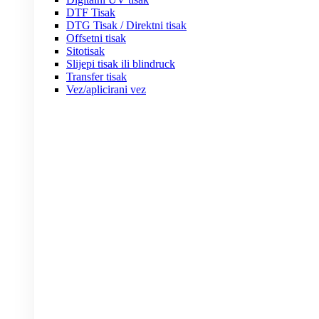
DTF Tisak
DTG Tisak / Direktni tisak
Offsetni tisak
Sitotisak
Slijepi tisak ili blindruck
Transfer tisak
Vez/aplicirani vez