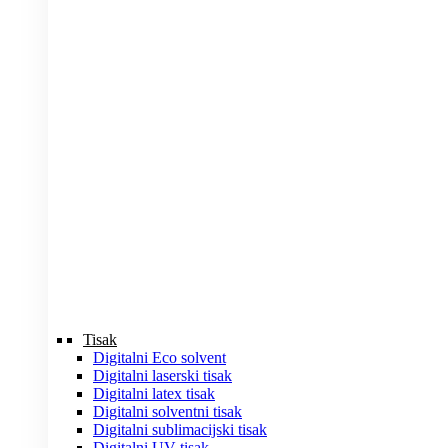
Tisak
Digitalni Eco solvent
Digitalni laserski tisak
Digitalni latex tisak
Digitalni solventni tisak
Digitalni sublimacijski tisak
Digitalni UV tisak