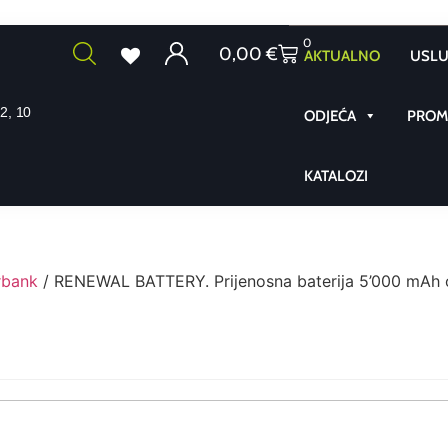
0
0,00
€
AKTUALNO
USLU
2, 10
ODJEĆA
PROMO
KATALOZI
rbank
/ RENEWAL BATTERY. Prijenosna baterija 5’000 mAh o