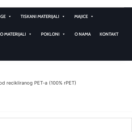
GE
TISKANI MATERIJALI
MAJICE
 MATERIJALI
POKLONI
O NAMA
KONTAKT
d recikliranog PET-a (100% rPET)