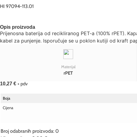
HI 97094-113.01
Opis proizvoda
Prijenosna baterija od recikliranog PET-a (100% rPET). Ka
kabel za punjenje. Isporučuje se u poklon kutiji od kraft p
Materijal
rPET
10,27
€
+ pdv
Boja
Cijena
Broj odabranih proizvoda
:
0