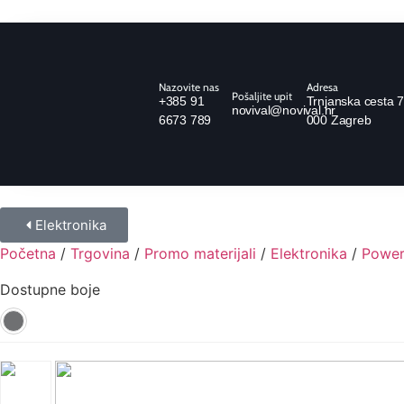
Nazovite nas
Adresa
Pošaljite upit
+385 91
Trnjanska cesta 7
novival@novival.hr
6673 789
000 Zagreb
Elektronika
Početna
/
Trgovina
/
Promo materijali
/
Elektronika
/
Powe
Dostupne boje