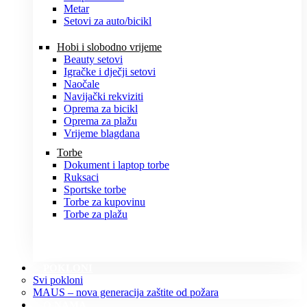
Metar
Setovi za auto/bicikl
Hobi i slobodno vrijeme
Beauty setovi
Igračke i dječji setovi
Naočale
Navijački rekviziti
Oprema za bicikl
Oprema za plažu
Vrijeme blagdana
Torbe
Dokument i laptop torbe
Ruksaci
Sportske torbe
Torbe za kupovinu
Torbe za plažu
POKLONI
Svi pokloni
MAUS – nova generacija zaštite od požara
O NAMA