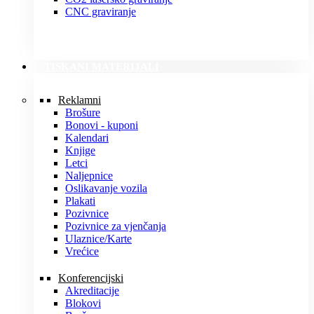
CNC graviranje
TISKANI MATERIJALI
Reklamni
Brošure
Bonovi - kuponi
Kalendari
Knjige
Letci
Naljepnice
Oslikavanje vozila
Plakati
Pozivnice
Pozivnice za vjenčanja
Ulaznice/Karte
Vrećice
Konferencijski
Akreditacije
Blokovi