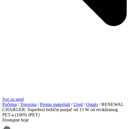
Sve za ured
Početna
/
Trgovina
/
Promo materijali
/
Ured
/
Ostalo
/ RENEWAL
CHARGER. Superbrzi bežični punjač od 15 W od recikliranog
PET-a (100% rPET)
Dostupne boje