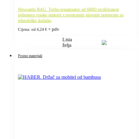
Newcastle BAG. Torba-organizator od 600D recikliranog
poliestera visoke gustoće s prostranim glavnim pretincem za
tehnološke dodatke
+ pdv
Cijena: od
4,24
€
Lista
želja
Promo materijali