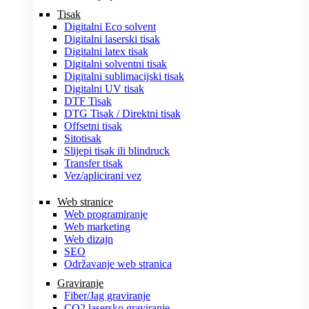
Tisak
Digitalni Eco solvent
Digitalni laserski tisak
Digitalni latex tisak
Digitalni solventni tisak
Digitalni sublimacijski tisak
Digitalni UV tisak
DTF Tisak
DTG Tisak / Direktni tisak
Offsetni tisak
Sitotisak
Slijepi tisak ili blindruck
Transfer tisak
Vez/aplicirani vez
Web stranice
Web programiranje
Web marketing
Web dizajn
SEO
Održavanje web stranica
Graviranje
Fiber/Jag graviranje
CO2 lasersko graviranje