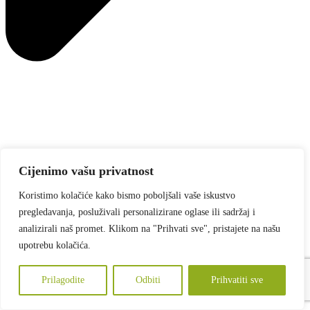
Cijenimo vašu privatnost
Koristimo kolačiće kako bismo poboljšali vaše iskustvo
pregledavanja, posluživali personalizirane oglase ili sadržaj i
analizirali naš promet. Klikom na "Prihvati sve", pristajete na našu
Pogledajte cijelu ponudu
upotrebu kolačića.
Grafika
Novi val
Prilagodite
Odbiti
Prihvatiti sve
Početna
Novosti