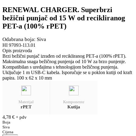
RENEWAL CHARGER. Superbrzi
bežični punjač od 15 W od recikliranog
PET-a (100% rPET)
Odabrana boja: Siva
HI 97093-113.01
Opis proizvoda
Brzi bežični punjač izrađen od recikliranog PET-a (100% rPET).
Maksimalna snaga bežičnog punjenja od 10 W za brzo punjenje.
Kompatibilan s uređajima s tehnologijom bežičnog punjenja.
Uključuje 1 m USB-C kabela. Isporučuje se u poklon kutiji od kraft
papira. 100 x 62 x 10 mm
Materijal
Komponente
rPET
Kutija
4,78
€
+ pdv
Boja
Siva
Cijena