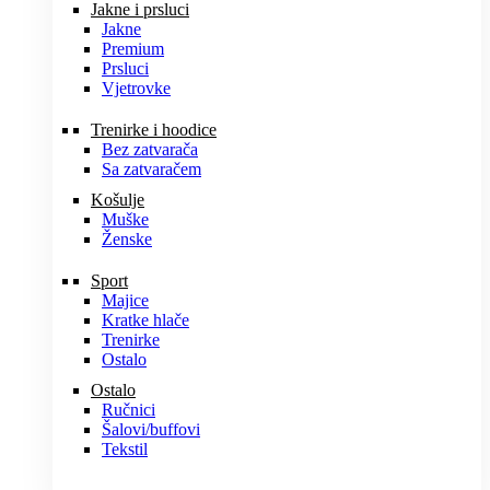
Jakne i prsluci
Jakne
Premium
Prsluci
Vjetrovke
Trenirke i hoodice
Bez zatvarača
Sa zatvaračem
Košulje
Muške
Ženske
Sport
Majice
Kratke hlače
Trenirke
Ostalo
Ostalo
Ručnici
Šalovi/buffovi
Tekstil