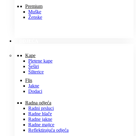
Premium
Muške
Ženske
ODJEĆA
Kape
Pletene kape
Šeširi
Šilterice
Flis
Jakne
Dodaci
Radna odjeća
Radni prsluci
Radne hlače
Radne jakne
Radne majice
Reflektirajuća odjeća