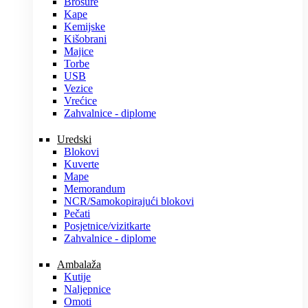
Brošure
Kape
Kemijske
Kišobrani
Majice
Torbe
USB
Vezice
Vrećice
Zahvalnice - diplome
Uredski
Blokovi
Kuverte
Mape
Memorandum
NCR/Samokopirajući blokovi
Pečati
Posjetnice/vizitkarte
Zahvalnice - diplome
Ambalaža
Kutije
Naljepnice
Omoti