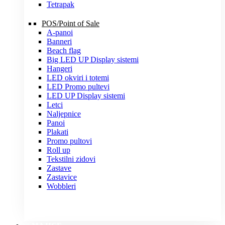
Tetrapak
POS/Point of Sale
A-panoi
Banneri
Beach flag
Big LED UP Display sistemi
Hangeri
LED okviri i totemi
LED Promo pultevi
LED UP Display sistemi
Letci
Naljepnice
Panoi
Plakati
Promo pultovi
Roll up
Tekstilni zidovi
Zastave
Zastavice
Wobbleri