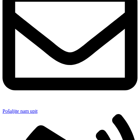
Pošaljite nam upit