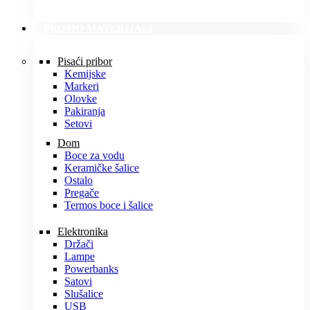
PROMO MATERIJALI
Pisaći pribor
Kemijske
Markeri
Olovke
Pakiranja
Setovi
Dom
Boce za vodu
Keramičke šalice
Ostalo
Pregače
Termos boce i šalice
Elektronika
Držači
Lampe
Powerbanks
Satovi
Slušalice
USB