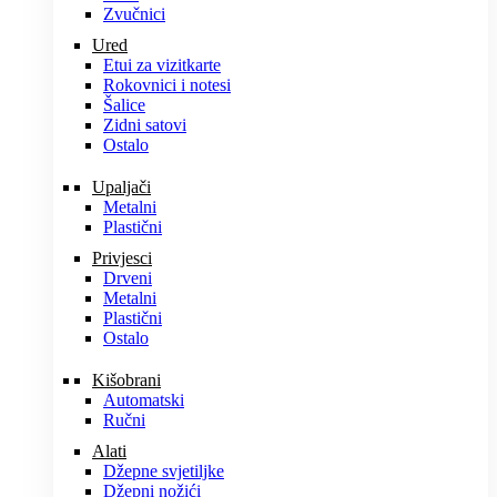
Zvučnici
Ured
Etui za vizitkarte
Rokovnici i notesi
Šalice
Zidni satovi
Ostalo
Upaljači
Metalni
Plastični
Privjesci
Drveni
Metalni
Plastični
Ostalo
Kišobrani
Automatski
Ručni
Alati
Džepne svjetiljke
Džepni nožići