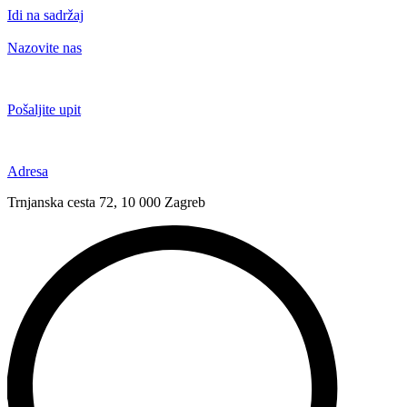
Idi na sadržaj
Nazovite nas
+385 91 6673 789
Pošaljite upit
novival@novival.hr
Adresa
Trnjanska cesta 72, 10 000 Zagreb