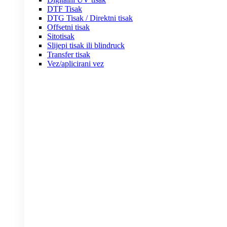
DTF Tisak
DTG Tisak / Direktni tisak
Offsetni tisak
Sitotisak
Slijepi tisak ili blindruck
Transfer tisak
Vez/aplicirani vez