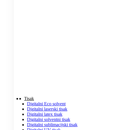
Tisak
Digitalni Eco solvent
Digitalni laserski tisak
Digitalni latex tisak
Digitalni solventni tisak
Digitalni sublimacijski tisak
Digitalni UV tisak