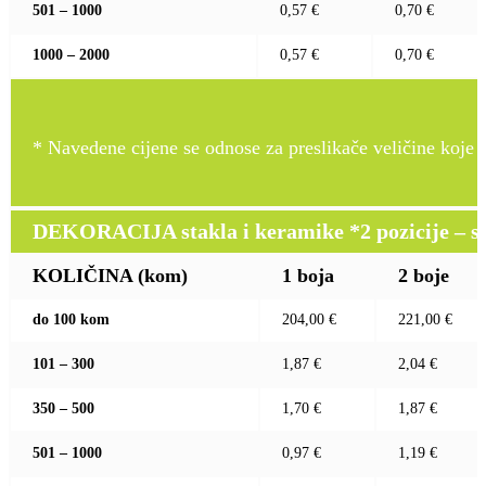
501 – 1000
0,57 €
0,70 €
1000 – 2000
0,57 €
0,70 €
* Navedene cijene se odnose za preslikače veličine koje pr
DEKORACIJA stakla i keramike *2 pozicije – sito 
KOLIČINA (kom)
1 boja
2 boje
do 100 kom
204,00 €
221,00 €
101 – 300
1,87 €
2,04 €
350 – 500
1,70 €
1,87 €
501 – 1000
0,97 €
1,19 €