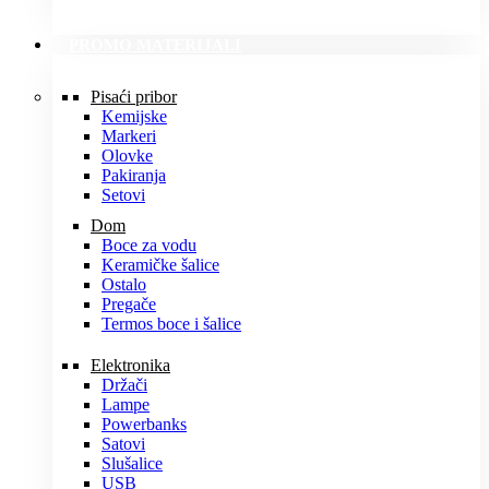
PROMO MATERIJALI
Pisaći pribor
Kemijske
Markeri
Olovke
Pakiranja
Setovi
Dom
Boce za vodu
Keramičke šalice
Ostalo
Pregače
Termos boce i šalice
Elektronika
Držači
Lampe
Powerbanks
Satovi
Slušalice
USB