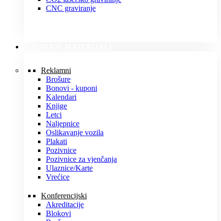
CNC graviranje
TISKANI MATERIJALI
Reklamni
Brošure
Bonovi - kuponi
Kalendari
Knjige
Letci
Naljepnice
Oslikavanje vozila
Plakati
Pozivnice
Pozivnice za vjenčanja
Ulaznice/Karte
Vrećice
Konferencijski
Akreditacije
Blokovi