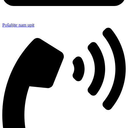
Pošaljite nam upit