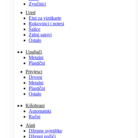
Zvučnici
Ured
Etui za vizitkarte
Rokovnici i notesi
Šalice
Zidni satovi
Ostalo
Upaljači
Metalni
Plastični
Privjesci
Drveni
Metalni
Plastični
Ostalo
Kišobrani
Automatski
Ručni
Alati
Džepne svjetiljke
Džepni nožići