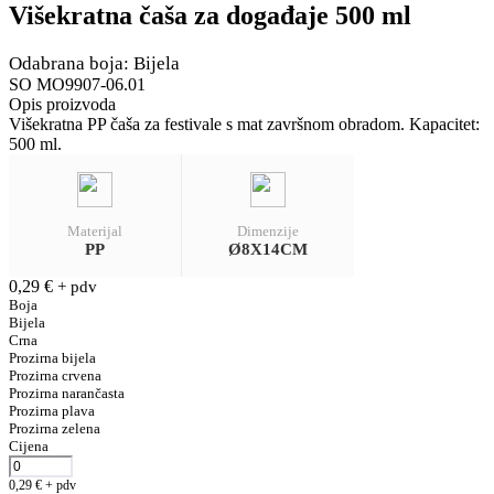
Višekratna čaša za događaje 500 ml
Odabrana boja: Bijela
SO MO9907-06.01
Opis proizvoda
Višekratna PP čaša za festivale s mat završnom obradom. Kapacitet:
500 ml.
Materijal
Dimenzije
PP
Ø8X14CM
0,29
€
+ pdv
Boja
Bijela
Crna
Prozirna bijela
Prozirna crvena
Prozirna narančasta
Prozirna plava
Prozirna zelena
Cijena
0,29
€
+ pdv