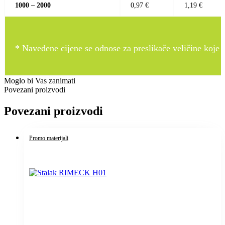
1000 – 2000
0,97 €
1,19 €
* Navedene cijene se odnose za preslikače veličine koje pr
Moglo bi Vas zanimati
Povezani proizvodi
Povezani proizvodi
Promo materijali