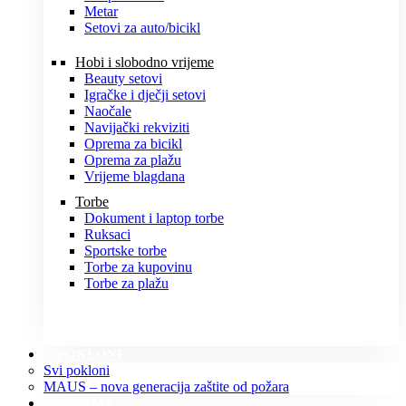
Metar
Setovi za auto/bicikl
Hobi i slobodno vrijeme
Beauty setovi
Igračke i dječji setovi
Naočale
Navijački rekviziti
Oprema za bicikl
Oprema za plažu
Vrijeme blagdana
Torbe
Dokument i laptop torbe
Ruksaci
Sportske torbe
Torbe za kupovinu
Torbe za plažu
POKLONI
Svi pokloni
MAUS – nova generacija zaštite od požara
O NAMA