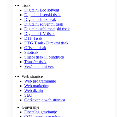
Tisak
Digitalni Eco solvent
Digitalni laserski tisak
Digitalni latex tisak
Digitalni solventni tisak
Digitalni sublimacijski tisak
Digitalni UV tisak
DTF Tisak
DTG Tisak / Direktni tisak
Offsetni tisak
Sitotisak
Slijepi tisak ili blindruck
Transfer tisak
Vez/aplicirani vez
Web stranice
Web programiranje
Web marketing
Web dizajn
SEO
Održavanje web stranica
Graviranje
Fiber/Jag graviranje
CO2 lasersko graviranje