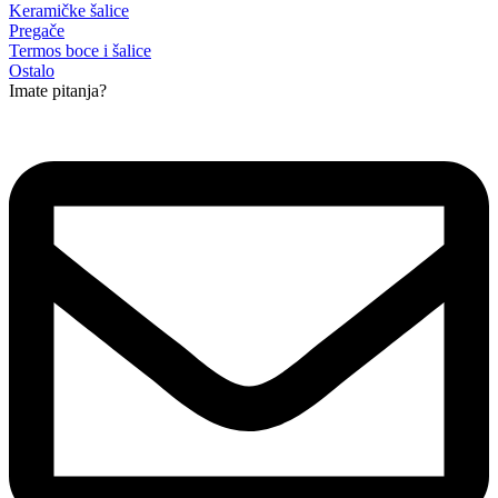
Keramičke šalice
Pregače
Termos boce i šalice
Ostalo
Imate pitanja?