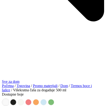
Sve za dom
Početna
/
Trgovina
/
Promo materijali
/
Dom
/
Termos boce i
šalice
/ Višekratna čaša za događaje 500 ml
Dostupne boje