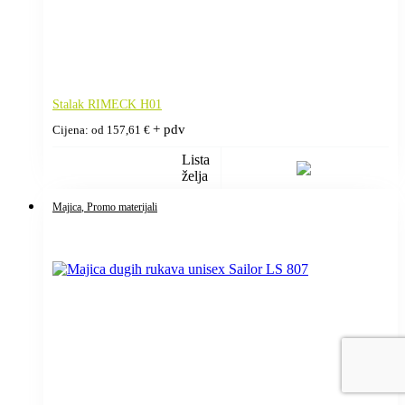
Stalak RIMECK H01
+ pdv
Cijena: od
157,61
€
Lista
želja
Majica
, Promo materijali