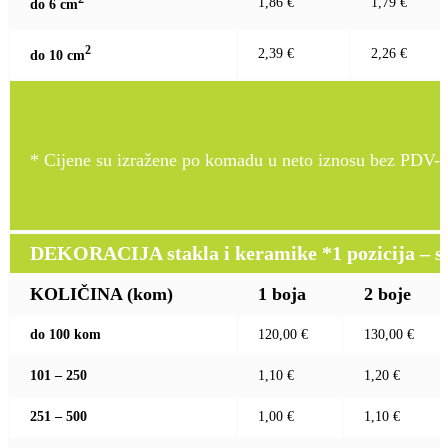
1,86 €
1,79 €
do 6 c
m
2
2,39 €
2,26 €
do 10 c
m
* Cijene su izražene po komadu u neto iznosu bez PDV-a
DEKORACIJA stakla i keramike *1 pozicija – sito
KOLIČINA (kom)
1 boja
2 boje
do 100 kom
120,00 €
130,00 €
101 – 250
1,10 €
1,20 €
251 – 500
1,00 €
1,10 €