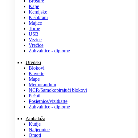
Brošure
Kape
Kemijske
Kišobrani
Majice
Torbe
USB
Vezice
Vrećice
Zahvalnice - diplome
Uredski
Blokovi
Kuverte
Mape
Memorandum
NCR/Samokopirajući blokovi
Pečati
Posjetnice/vizitkarte
Zahvalnice - diplome
Ambalaža
Kutije
Naljepnice
Omoti