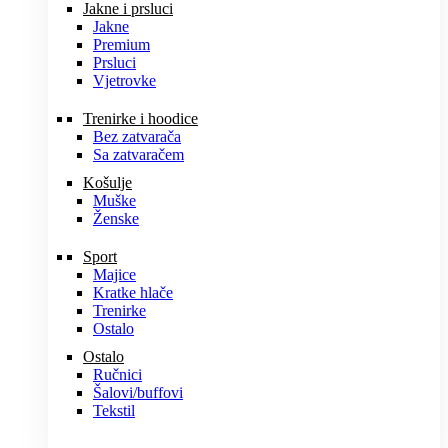
Jakne i prsluci
Jakne
Premium
Prsluci
Vjetrovke
Trenirke i hoodice
Bez zatvarača
Sa zatvaračem
Košulje
Muške
Ženske
Sport
Majice
Kratke hlače
Trenirke
Ostalo
Ostalo
Ručnici
Šalovi/buffovi
Tekstil