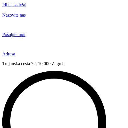
Idi na sadržaj
Nazovite nas
+385 91 6673 789
Pošaljite upit
novival@novival.hr
Adresa
Trnjanska cesta 72, 10 000 Zagreb