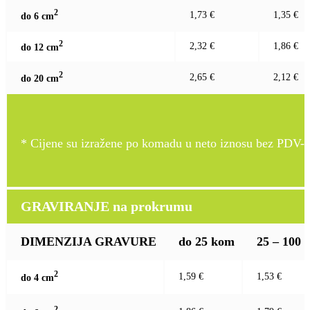
2
1,73 €
1,35 €
do 6 c
m
2
2,32 €
1,86 €
do 12 c
m
2
2,65 €
2,12 €
do 20 c
m
* Cijene su izražene po komadu u neto iznosu bez PDV-a
GRAVIRANJE na prokrumu
DIMENZIJA GRAVURE
do 25 kom
25 – 100
2
1,59 €
1,53 €
do 4 c
m
2