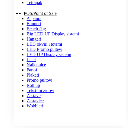
Tetrapak
POS/Point of Sale
A-panoi
Banneri
Beach flag
Big LED UP Display sistemi
Hangeri
LED okviri i totemi
LED Promo pultevi
LED UP Display sistemi
Letci
Naljepnice
Panoi
Plakati
Promo pultovi
Roll up
Tekstilni zidovi
Zastave
Zastavice
Wobbleri