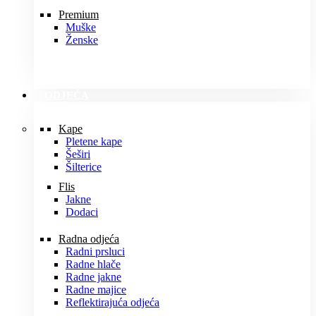
Premium
Muške
Ženske
ODJEĆA
Kape
Pletene kape
Šeširi
Šilterice
Flis
Jakne
Dodaci
Radna odjeća
Radni prsluci
Radne hlače
Radne jakne
Radne majice
Reflektirajuća odjeća