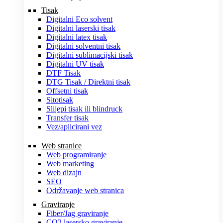
Tisak
Digitalni Eco solvent
Digitalni laserski tisak
Digitalni latex tisak
Digitalni solventni tisak
Digitalni sublimacijski tisak
Digitalni UV tisak
DTF Tisak
DTG Tisak / Direktni tisak
Offsetni tisak
Sitotisak
Slijepi tisak ili blindruck
Transfer tisak
Vez/aplicirani vez
Web stranice
Web programiranje
Web marketing
Web dizajn
SEO
Održavanje web stranica
Graviranje
Fiber/Jag graviranje
CO2 lasersko graviranje