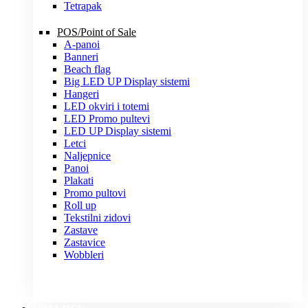
Tetrapak
POS/Point of Sale
A-panoi
Banneri
Beach flag
Big LED UP Display sistemi
Hangeri
LED okviri i totemi
LED Promo pultevi
LED UP Display sistemi
Letci
Naljepnice
Panoi
Plakati
Promo pultovi
Roll up
Tekstilni zidovi
Zastave
Zastavice
Wobbleri