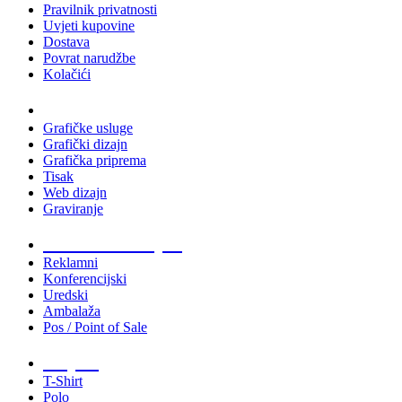
Pravilnik privatnosti
Uvjeti kupovine
Dostava
Povrat narudžbe
Kolačići
Usluge
Grafičke usluge
Grafički dizajn
Grafička priprema
Tisak
Web dizajn
Graviranje
Tiskani materijali
Reklamni
Konferencijski
Uredski
Ambalaža
Pos / Point of Sale
Majice
T-Shirt
Polo