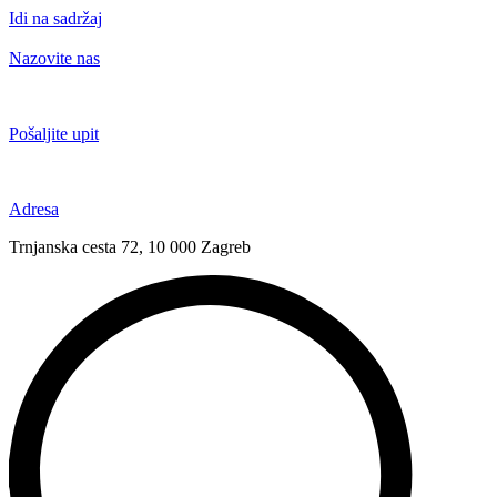
Idi na sadržaj
Nazovite nas
+385 91 6673 789
Pošaljite upit
novival@novival.hr
Adresa
Trnjanska cesta 72, 10 000 Zagreb