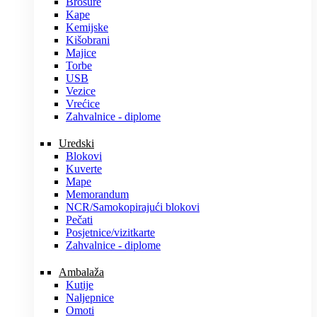
Brošure
Kape
Kemijske
Kišobrani
Majice
Torbe
USB
Vezice
Vrećice
Zahvalnice - diplome
Uredski
Blokovi
Kuverte
Mape
Memorandum
NCR/Samokopirajući blokovi
Pečati
Posjetnice/vizitkarte
Zahvalnice - diplome
Ambalaža
Kutije
Naljepnice
Omoti