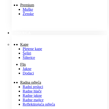
Premium
Muške
Ženske
ODJEĆA
Kape
Pletene kape
Šeširi
Šilterice
Flis
Jakne
Dodaci
Radna odjeća
Radni prsluci
Radne hlače
Radne jakne
Radne majice
Reflektirajuća odjeća