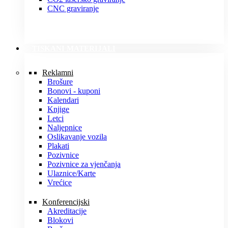
CNC graviranje
TISKANI MATERIJALI
Reklamni
Brošure
Bonovi - kuponi
Kalendari
Knjige
Letci
Naljepnice
Oslikavanje vozila
Plakati
Pozivnice
Pozivnice za vjenčanja
Ulaznice/Karte
Vrećice
Konferencijski
Akreditacije
Blokovi