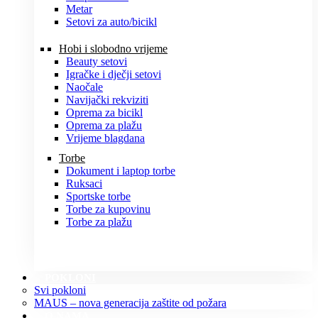
Metar
Setovi za auto/bicikl
Hobi i slobodno vrijeme
Beauty setovi
Igračke i dječji setovi
Naočale
Navijački rekviziti
Oprema za bicikl
Oprema za plažu
Vrijeme blagdana
Torbe
Dokument i laptop torbe
Ruksaci
Sportske torbe
Torbe za kupovinu
Torbe za plažu
POKLONI
Svi pokloni
MAUS – nova generacija zaštite od požara
O NAMA