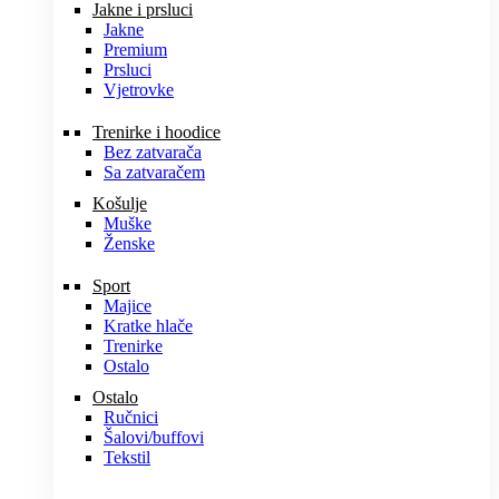
Jakne i prsluci
Jakne
Premium
Prsluci
Vjetrovke
Trenirke i hoodice
Bez zatvarača
Sa zatvaračem
Košulje
Muške
Ženske
Sport
Majice
Kratke hlače
Trenirke
Ostalo
Ostalo
Ručnici
Šalovi/buffovi
Tekstil