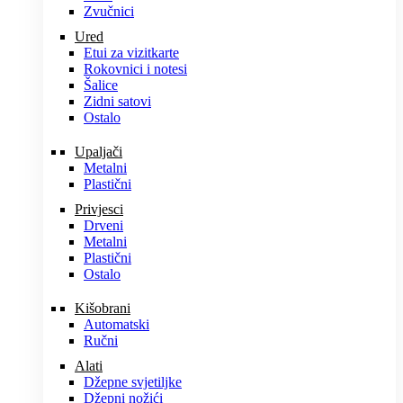
Zvučnici
Ured
Etui za vizitkarte
Rokovnici i notesi
Šalice
Zidni satovi
Ostalo
Upaljači
Metalni
Plastični
Privjesci
Drveni
Metalni
Plastični
Ostalo
Kišobrani
Automatski
Ručni
Alati
Džepne svjetiljke
Džepni nožići