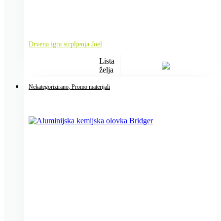
Drvena igra strpljenja Joel
Lista
želja
Nekategorizirano
, Promo materijali