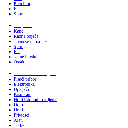
Premium
Fit
Sport
Odjeća
Kape
Radna odjeća
Trenirke i hoodice
Sport
Flis
Jakne i prsluci
Ostalo
Promo materijali
Pisaći pribor
Elektronika
Upaljači
Kišobrani
Hobi i slobodno vrijeme
Dom
Ured
Privjesci
Alati
Torbe