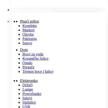
PROMO MATERIJALI
Pisaći pribor
Kemijske
Markeri
Olovke
Pakiranja
Setovi
Dom
Boce za vodu
Keramičke šalice
Ostalo
Pregače
Termos boce i šalice
Elektronika
Držači
Lampe
Powerbanks
Satovi
Slušalice
USB