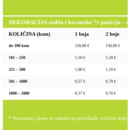
DEKORACIJA stakla i keramike *1 pozicija – sito
KOLIČINA (kom)
1 boja
2 boje
do 100 kom
120,00 €
130,00 €
101 – 250
1,10 €
1,20 €
251 – 500
1,00 €
1,10 €
501 – 1000
0,57 €
0,70 €
1000 – 2000
0,57 €
0,70 €
* Navedene cijene se odnose za preslikače veličine koje pr