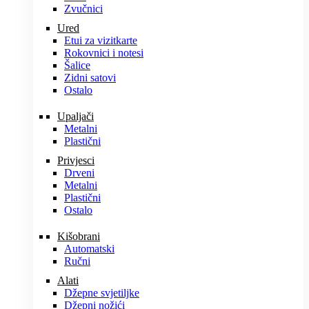
Zvučnici
Ured
Etui za vizitkarte
Rokovnici i notesi
Šalice
Zidni satovi
Ostalo
Upaljači
Metalni
Plastični
Privjesci
Drveni
Metalni
Plastični
Ostalo
Kišobrani
Automatski
Ručni
Alati
Džepne svjetiljke
Džepni nožići