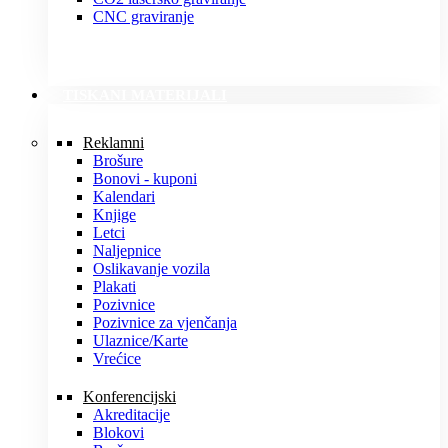
CNC graviranje
TISKANI MATERIJALI
Reklamni
Brošure
Bonovi - kuponi
Kalendari
Knjige
Letci
Naljepnice
Oslikavanje vozila
Plakati
Pozivnice
Pozivnice za vjenčanja
Ulaznice/Karte
Vrećice
Konferencijski
Akreditacije
Blokovi