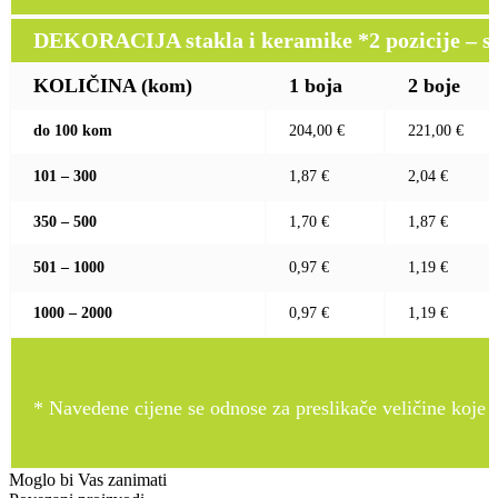
DEKORACIJA stakla i keramike *2 pozicije – sito 
KOLIČINA (kom)
1 boja
2 boje
do 100 kom
204,00 €
221,00 €
101 – 300
1,87 €
2,04 €
350 – 500
1,70 €
1,87 €
501 – 1000
0,97 €
1,19 €
1000 – 2000
0,97 €
1,19 €
* Navedene cijene se odnose za preslikače veličine koje pr
Moglo bi Vas zanimati