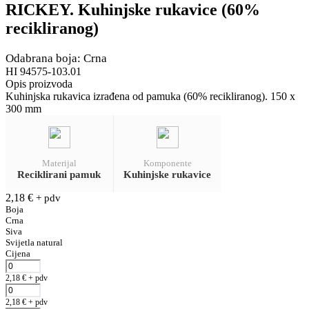
RICKEY. Kuhinjske rukavice (60%
recikliranog)
Odabrana boja: Crna
HI 94575-103.01
Opis proizvoda
Kuhinjska rukavica izrađena od pamuka (60% recikliranog). 150 x
300 mm
Materijal
Komponente
Reciklirani pamuk
Kuhinjske rukavice
2,18
€
+ pdv
Boja
Crna
Siva
Svijetla natural
Cijena
2,18
€
+ pdv
2,18
€
+ pdv