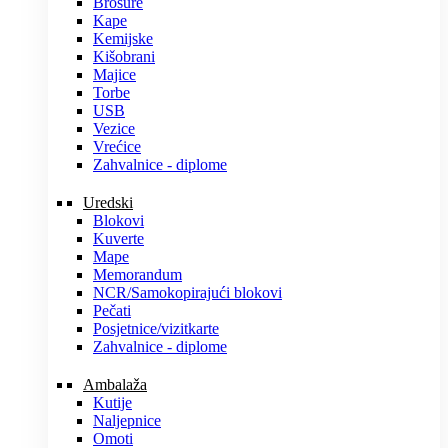
Brošure
Kape
Kemijske
Kišobrani
Majice
Torbe
USB
Vezice
Vrećice
Zahvalnice - diplome
Uredski
Blokovi
Kuverte
Mape
Memorandum
NCR/Samokopirajući blokovi
Pečati
Posjetnice/vizitkarte
Zahvalnice - diplome
Ambalaža
Kutije
Naljepnice
Omoti