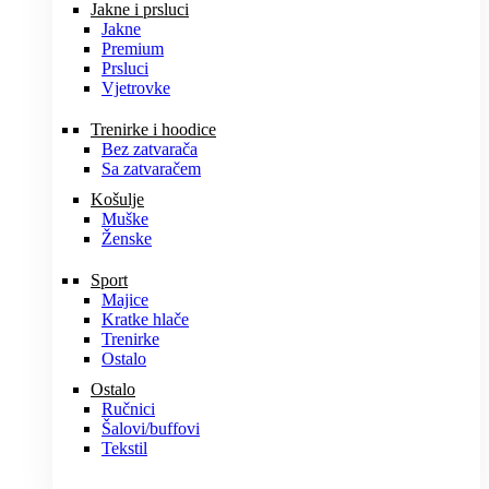
Jakne i prsluci
Jakne
Premium
Prsluci
Vjetrovke
Trenirke i hoodice
Bez zatvarača
Sa zatvaračem
Košulje
Muške
Ženske
Sport
Majice
Kratke hlače
Trenirke
Ostalo
Ostalo
Ručnici
Šalovi/buffovi
Tekstil