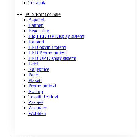
Tetrapak
POS/Point of Sale
A-panoi
Banneri
Beach flag
Big LED UP Display sistemi
Hangeri
LED okviri i totemi
LED Promo pultevi
LED UP Display sistemi
Letci
Naljepnice
Panoi
Plakati
Promo pultovi
Roll up
Tekstilni zidovi
Zastave
Zastavice
Wobbleri