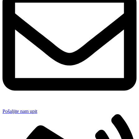
Pošaljite nam upit