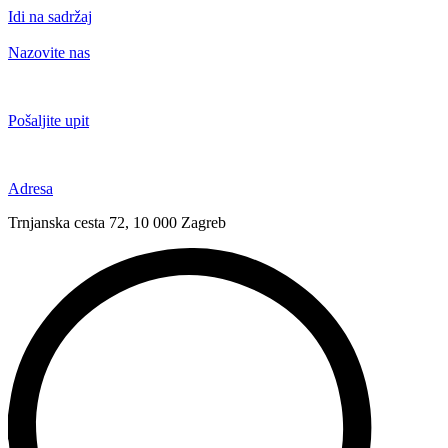
Idi na sadržaj
Nazovite nas
+385 91 6673 789
Pošaljite upit
novival@novival.hr
Adresa
Trnjanska cesta 72, 10 000 Zagreb