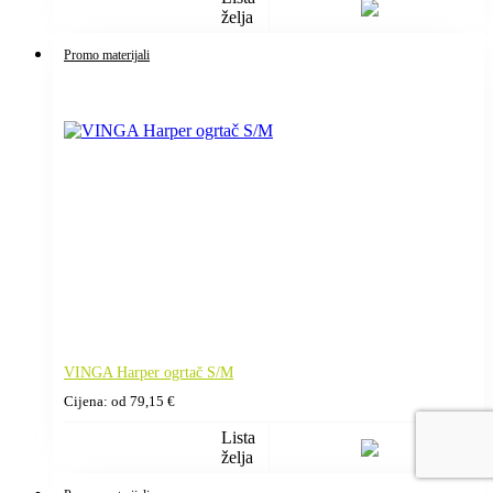
želja
Promo materijali
VINGA Harper ogrtač S/M
Cijena: od
79,15
€
Lista
želja