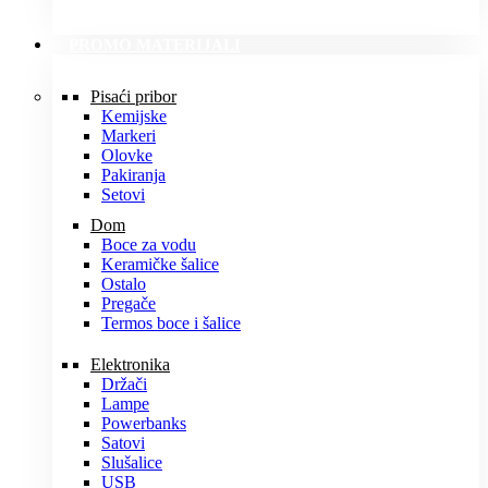
PROMO MATERIJALI
Pisaći pribor
Kemijske
Markeri
Olovke
Pakiranja
Setovi
Dom
Boce za vodu
Keramičke šalice
Ostalo
Pregače
Termos boce i šalice
Elektronika
Držači
Lampe
Powerbanks
Satovi
Slušalice
USB