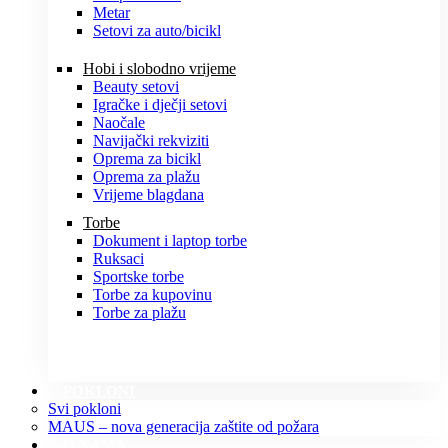
Metar
Setovi za auto/bicikl
Hobi i slobodno vrijeme
Beauty setovi
Igračke i dječji setovi
Naočale
Navijački rekviziti
Oprema za bicikl
Oprema za plažu
Vrijeme blagdana
Torbe
Dokument i laptop torbe
Ruksaci
Sportske torbe
Torbe za kupovinu
Torbe za plažu
POKLONI
Svi pokloni
MAUS – nova generacija zaštite od požara
O NAMA