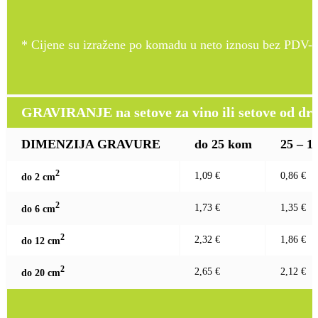
* Cijene su izražene po komadu u neto iznosu bez PDV-a
GRAVIRANJE na setove za vino ili setove od drv
DIMENZIJA GRAVURE
do 25 kom
25 – 1
2
1,09 €
0,86 €
do 2 c
m
2
1,73 €
1,35 €
do 6 c
m
2
2,32 €
1,86 €
do 12 c
m
2
2,65 €
2,12 €
do 20 c
m