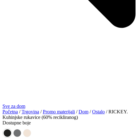
Sve za dom
Početna
/
Trgovina
/
Promo materijali
/
Dom
/
Ostalo
/ RICKEY.
Kuhinjske rukavice (60% recikliranog)
Dostupne boje