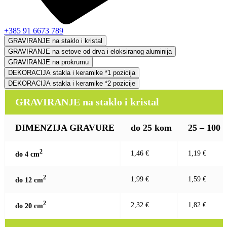
+385 91 6673 789
GRAVIRANJE na staklo i kristal
GRAVIRANJE na setove od drva i eloksiranog aluminija
GRAVIRANJE na prokrumu
DEKORACIJA stakla i keramike *1 pozicija
DEKORACIJA stakla i keramike *2 pozicije
GRAVIRANJE na staklo i kristal
DIMENZIJA GRAVURE
do 25 kom
25 – 100
2
1,46 €
1,19 €
do 4 c
m
2
1,99 €
1,59 €
do 12 c
m
2
2,32 €
1,82 €
do 20 c
m