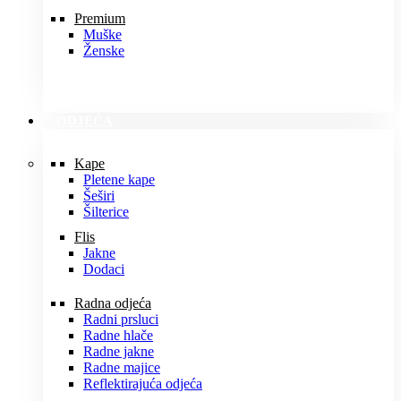
Premium
Muške
Ženske
ODJEĆA
Kape
Pletene kape
Šeširi
Šilterice
Flis
Jakne
Dodaci
Radna odjeća
Radni prsluci
Radne hlače
Radne jakne
Radne majice
Reflektirajuća odjeća