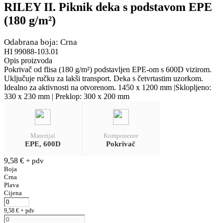
RILEY II. Piknik deka s podstavom EPE
(180 g/m²)
Odabrana boja: Crna
HI 99088-103.01
Opis proizvoda
Pokrivač od flisa (180 g/m²) podstavljen EPE-om s 600D vizirom.
Uključuje ručku za lakši transport. Deka s četvrtastim uzorkom.
Idealno za aktivnosti na otvorenom. 1450 x 1200 mm |Sklopljeno:
330 x 230 mm | Preklop: 300 x 200 mm
Materijal
Komponente
EPE, 600D
Pokrivač
9,58
€
+ pdv
Boja
Crna
Plava
Cijena
9,58
€
+ pdv