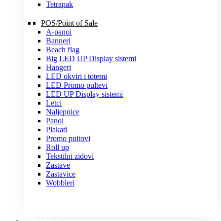
Tetrapak
POS/Point of Sale
A-panoi
Banneri
Beach flag
Big LED UP Display sistemi
Hangeri
LED okviri i totemi
LED Promo pultevi
LED UP Display sistemi
Letci
Naljepnice
Panoi
Plakati
Promo pultovi
Roll up
Tekstilni zidovi
Zastave
Zastavice
Wobbleri