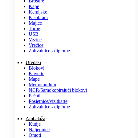
Brošure
Kape
Kemijske
Kišobrani
Majice
Torbe
USB
Vezice
Vrećice
Zahvalnice - diplome
Uredski
Blokovi
Kuverte
Mape
Memorandum
NCR/Samokopirajući blokovi
Pečati
Posjetnice/vizitkarte
Zahvalnice - diplome
Ambalaža
Kutije
Naljepnice
Omoti