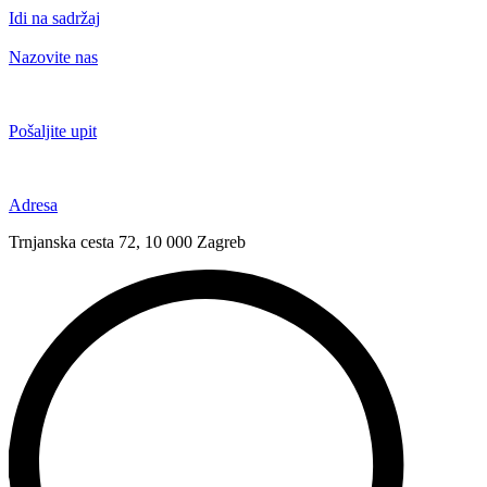
Idi na sadržaj
Nazovite nas
+385 91 6673 789
Pošaljite upit
novival@novival.hr
Adresa
Trnjanska cesta 72, 10 000 Zagreb