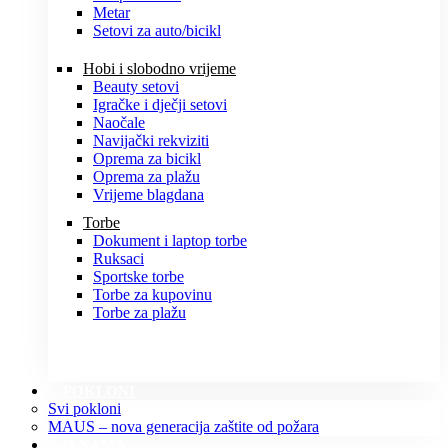
Metar
Setovi za auto/bicikl
Hobi i slobodno vrijeme
Beauty setovi
Igračke i dječji setovi
Naočale
Navijački rekviziti
Oprema za bicikl
Oprema za plažu
Vrijeme blagdana
Torbe
Dokument i laptop torbe
Ruksaci
Sportske torbe
Torbe za kupovinu
Torbe za plažu
POKLONI
Svi pokloni
MAUS – nova generacija zaštite od požara
O NAMA