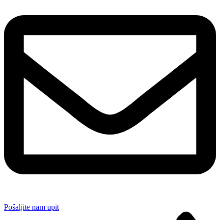
Pošaljite nam upit