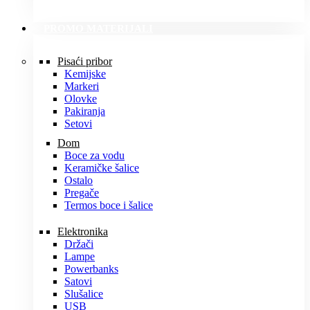
PROMO MATERIJALI
Pisaći pribor
Kemijske
Markeri
Olovke
Pakiranja
Setovi
Dom
Boce za vodu
Keramičke šalice
Ostalo
Pregače
Termos boce i šalice
Elektronika
Držači
Lampe
Powerbanks
Satovi
Slušalice
USB