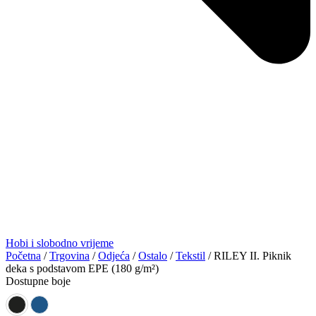
Hobi i slobodno vrijeme
Početna
/
Trgovina
/
Odjeća
/
Ostalo
/
Tekstil
/ RILEY II. Piknik
deka s podstavom EPE (180 g/m²)
Dostupne boje