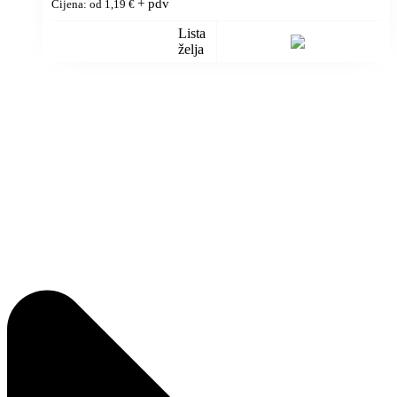
+ pdv
Cijena: od
1,19
€
Lista
želja