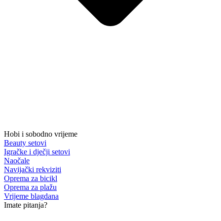
Hobi i sobodno vrijeme
Beauty setovi
Igračke i dječji setovi
Naočale
Navijački rekviziti
Oprema za bicikl
Oprema za plažu
Vrijeme blagdana
Imate pitanja?