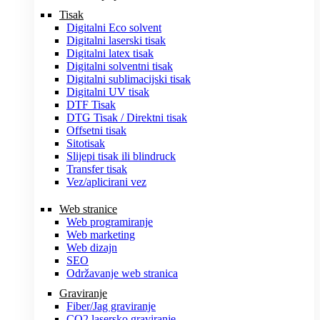
Tisak
Digitalni Eco solvent
Digitalni laserski tisak
Digitalni latex tisak
Digitalni solventni tisak
Digitalni sublimacijski tisak
Digitalni UV tisak
DTF Tisak
DTG Tisak / Direktni tisak
Offsetni tisak
Sitotisak
Slijepi tisak ili blindruck
Transfer tisak
Vez/aplicirani vez
Web stranice
Web programiranje
Web marketing
Web dizajn
SEO
Održavanje web stranica
Graviranje
Fiber/Jag graviranje
CO2 lasersko graviranje