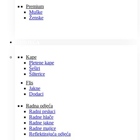
Premium
Muške
Ženske
ODJEĆA
Kape
Pletene kape
Šeširi
Šilterice
Flis
Jakne
Dodaci
Radna odjeća
Radni prsluci
Radne hlače
Radne jakne
Radne majice
Reflektirajuća odjeća