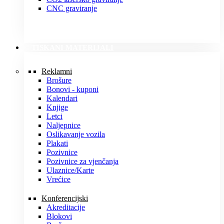
CNC graviranje
TISKANI MATERIJALI
Reklamni
Brošure
Bonovi - kuponi
Kalendari
Knjige
Letci
Naljepnice
Oslikavanje vozila
Plakati
Pozivnice
Pozivnice za vjenčanja
Ulaznice/Karte
Vrećice
Konferencijski
Akreditacije
Blokovi