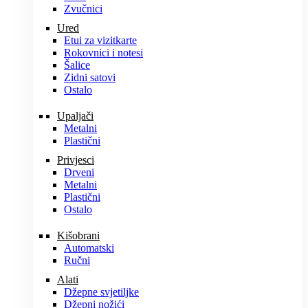
Zvučnici
Ured
Etui za vizitkarte
Rokovnici i notesi
Šalice
Zidni satovi
Ostalo
Upaljači
Metalni
Plastični
Privjesci
Drveni
Metalni
Plastični
Ostalo
Kišobrani
Automatski
Ručni
Alati
Džepne svjetiljke
Džepni nožići