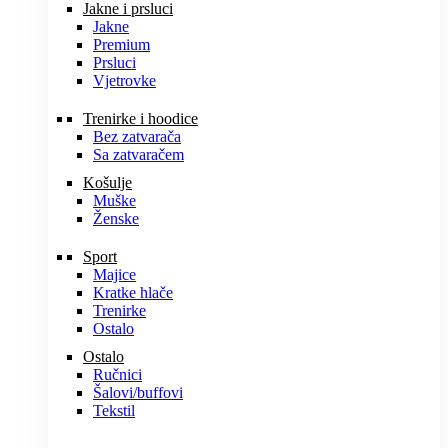
Jakne i prsluci
Jakne
Premium
Prsluci
Vjetrovke
Trenirke i hoodice
Bez zatvarača
Sa zatvaračem
Košulje
Muške
Ženske
Sport
Majice
Kratke hlače
Trenirke
Ostalo
Ostalo
Ručnici
Šalovi/buffovi
Tekstil