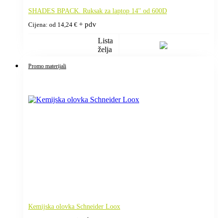
SHADES BPACK. Ruksak za laptop 14'' od 600D
+ pdv
Cijena: od
14,24
€
Lista
želja
Promo materijali
Kemijska olovka Schneider Loox