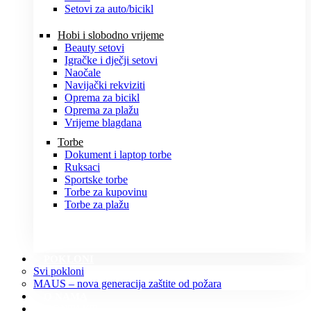
Setovi za auto/bicikl
Hobi i slobodno vrijeme
Beauty setovi
Igračke i dječji setovi
Naočale
Navijački rekviziti
Oprema za bicikl
Oprema za plažu
Vrijeme blagdana
Torbe
Dokument i laptop torbe
Ruksaci
Sportske torbe
Torbe za kupovinu
Torbe za plažu
POKLONI
Svi pokloni
MAUS – nova generacija zaštite od požara
O NAMA
KONTAKT