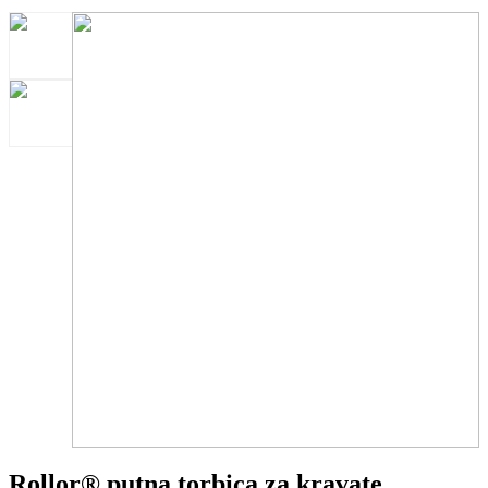
Rollor® putna torbica za kravate