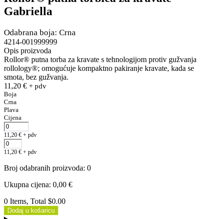
Gabriella
Odabrana boja: Crna
4214-001999999
Opis proizvoda
Rollor® putna torba za kravate s tehnologijom protiv gužvanja
rollology®; omogućuje kompaktno pakiranje kravate, kada se
smota, bez gužvanja.
11,20
€
+ pdv
Boja
Crna
Plava
Cijena
11,20
€
+ pdv
11,20
€
+ pdv
Broj odabranih proizvoda
:
0
Ukupna cijena
:
0,00
€
0 Items, Total $0.00
Dodaj u košaricu