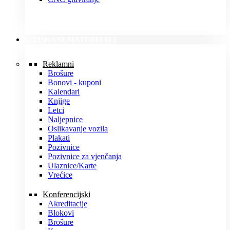
TISKANI MATERIJALI
Reklamni
Brošure
Bonovi - kuponi
Kalendari
Knjige
Letci
Naljepnice
Oslikavanje vozila
Plakati
Pozivnice
Pozivnice za vjenčanja
Ulaznice/Karte
Vrećice
Konferencijski
Akreditacije
Blokovi
Brošure