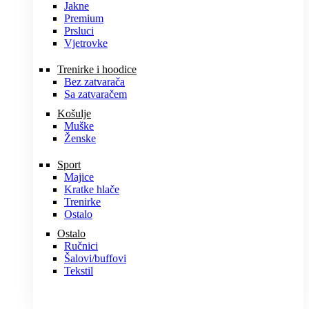
Jakne
Premium
Prsluci
Vjetrovke
Trenirke i hoodice
Bez zatvarača
Sa zatvaračem
Košulje
Muške
Ženske
Sport
Majice
Kratke hlače
Trenirke
Ostalo
Ostalo
Ručnici
Šalovi/buffovi
Tekstil