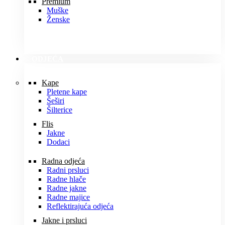
Premium
Muške
Ženske
ODJEĆA
Kape
Pletene kape
Šeširi
Šilterice
Flis
Jakne
Dodaci
Radna odjeća
Radni prsluci
Radne hlače
Radne jakne
Radne majice
Reflektirajuća odjeća
Jakne i prsluci