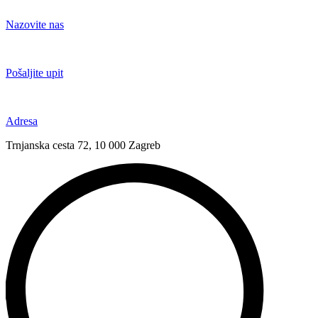
Idi
na
Nazovite nas
sadržaj
+385 91 6673 789
Pošaljite upit
novival@novival.hr
Adresa
Trnjanska cesta 72, 10 000 Zagreb