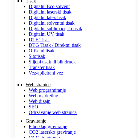
Tisak
Digitalni Eco solvent
Digitalni laserski tisak
Digitalni latex tisak
Digitalni solventni tisak
Digitalni sublimacijski tisak
Digitalni UV tisak
DTF Tisak
DTG Tisak / Direktni tisak
Offsetni tisak
Sitotisak
Slijepi tisak ili blindruck
Transfer tisak
Vez/aplicirani vez
Web stranice
Web programiranje
Web marketing
Web dizajn
SEO
Održavanje web stranica
Graviranje
Fiber/Jag graviranje
CO2 lasersko graviranje
CNC graviranje