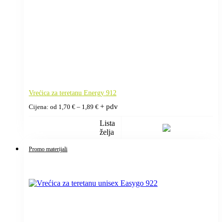
Vrećica za teretanu Energy 912
Raspon
+ pdv
Cijena: od
1,70
€
–
1,89
€
cijena:
od
Lista
1,70 €
želja
do
1,89 €
Promo materijali