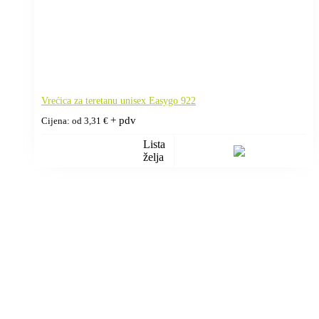
Vrećica za teretanu unisex Easygo 922
+ pdv
Cijena: od
3,31
€
Lista
želja