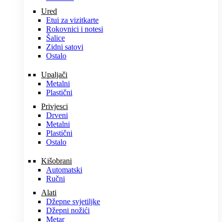
Ured
Etui za vizitkarte
Rokovnici i notesi
Šalice
Zidni satovi
Ostalo
Upaljači
Metalni
Plastični
Privjesci
Drveni
Metalni
Plastični
Ostalo
Kišobrani
Automatski
Ručni
Alati
Džepne svjetiljke
Džepni nožići
Metar