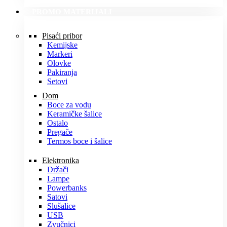
PROMO MATERIJALI
Pisaći pribor
Kemijske
Markeri
Olovke
Pakiranja
Setovi
Dom
Boce za vodu
Keramičke šalice
Ostalo
Pregače
Termos boce i šalice
Elektronika
Držači
Lampe
Powerbanks
Satovi
Slušalice
USB
Zvučnici