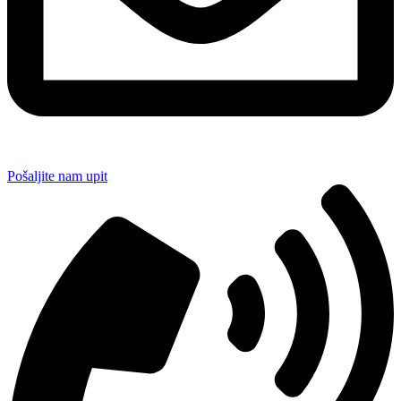
Pošaljite nam upit