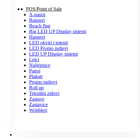
POS/Point of Sale
A-panoi
Banneri
Beach flag
Big LED UP Display sistemi
Hangeri
LED okviri i totemi
LED Promo pultevi
LED UP Display sistemi
Letci
Naljepnice
Panoi
Plakati
Promo pultovi
Roll up
Tekstilni zidovi
Zastave
Zastavice
Wobbleri
MAJICE