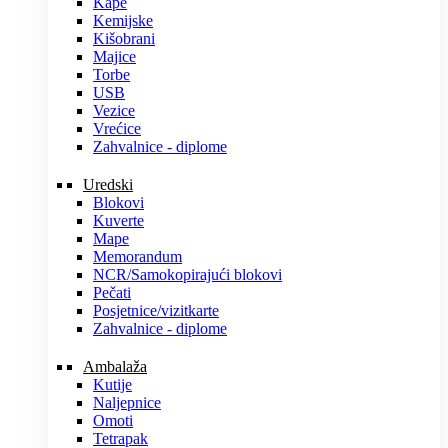
Kape
Kemijske
Kišobrani
Majice
Torbe
USB
Vezice
Vrećice
Zahvalnice - diplome
Uredski
Blokovi
Kuverte
Mape
Memorandum
NCR/Samokopirajući blokovi
Pečati
Posjetnice/vizitkarte
Zahvalnice - diplome
Ambalaža
Kutije
Naljepnice
Omoti
Tetrapak