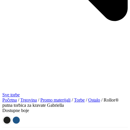
Sve torbe
Početna
/
Trgovina
/
Promo materijali
/
Torbe
/
Ostalo
/ Rollor®
putna torbica za kravate Gabriella
Dostupne boje