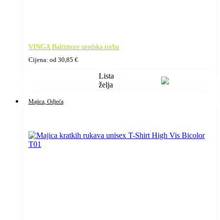
VINGA Baltimore uredska torba
Cijena: od
30,85
€
Lista
želja
Majica
, Odjeća