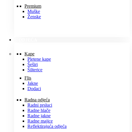
Premium
Muške
Ženske
ODJEĆA
Kape
Pletene kape
Šeširi
Šilterice
Flis
Jakne
Dodaci
Radna odjeća
Radni prsluci
Radne hlače
Radne jakne
Radne majice
Reflektirajuća odjeća