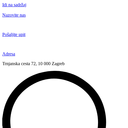
Idi na sadržaj
Nazovite nas
+385 91 6673 789
Pošaljite upit
novival@novival.hr
Adresa
Trnjanska cesta 72, 10 000 Zagreb