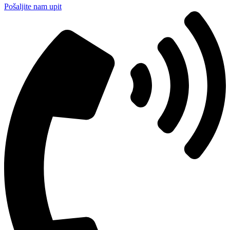
Pošaljite nam upit