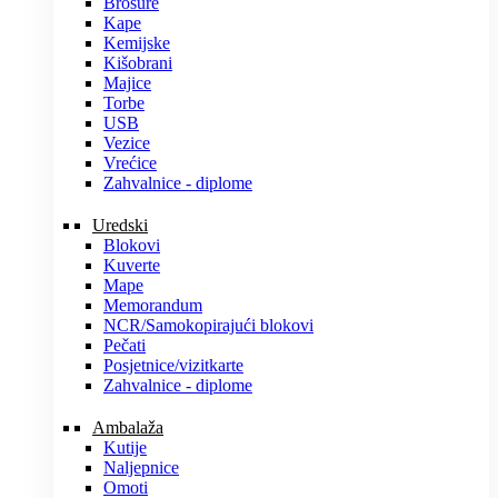
Brošure
Kape
Kemijske
Kišobrani
Majice
Torbe
USB
Vezice
Vrećice
Zahvalnice - diplome
Uredski
Blokovi
Kuverte
Mape
Memorandum
NCR/Samokopirajući blokovi
Pečati
Posjetnice/vizitkarte
Zahvalnice - diplome
Ambalaža
Kutije
Naljepnice
Omoti