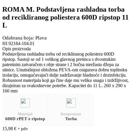
ROMA M. Podstavljena rashladna torba
od recikliranog poliestera 600D ripstop 11
L
Odabrana boja: Plava
HI 92184-104.01
Opis proizvoda
Podstavljena rashladna torba od recikliranog poliestera 600D
ripstop. Sastoji se od 1 velikog glavnog pretinca s dvostrukim
patentnim zatvaračem s obje strane i 2 bočna mrežasta džepa za
sitnice. Unutrašnjost obložena PEVA-om osigurava dobru toplinsku
izolaciju, omogućavajući dulje zadržavanje hladnoće i dezinfekciju.
Robusnost materijala koji ga čine daje mu veliku snagu i izdržljivost,
dizajniran za svakodnevne potrebe. Kapacitet do 11 L. 260 x 290 x
160 mm
Materijal
Komponente
600D rPET e ripstop
Torba
15,98
€
+ pdv