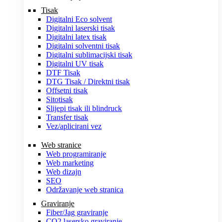
Tisak
Digitalni Eco solvent
Digitalni laserski tisak
Digitalni latex tisak
Digitalni solventni tisak
Digitalni sublimacijski tisak
Digitalni UV tisak
DTF Tisak
DTG Tisak / Direktni tisak
Offsetni tisak
Sitotisak
Slijepi tisak ili blindruck
Transfer tisak
Vez/aplicirani vez
Web stranice
Web programiranje
Web marketing
Web dizajn
SEO
Održavanje web stranica
Graviranje
Fiber/Jag graviranje
CO2 lasersko graviranje