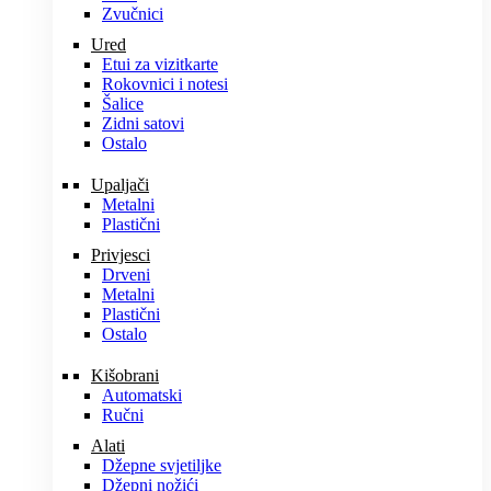
Zvučnici
Ured
Etui za vizitkarte
Rokovnici i notesi
Šalice
Zidni satovi
Ostalo
Upaljači
Metalni
Plastični
Privjesci
Drveni
Metalni
Plastični
Ostalo
Kišobrani
Automatski
Ručni
Alati
Džepne svjetiljke
Džepni nožići