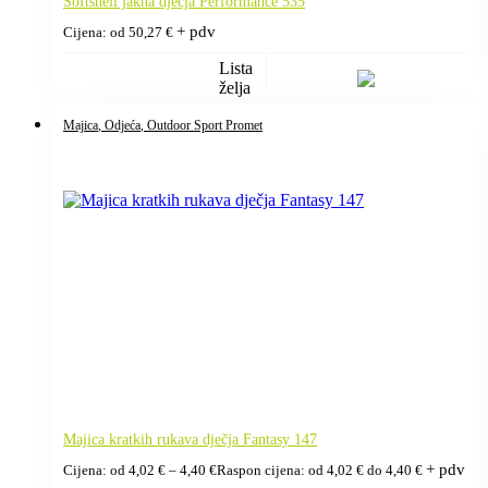
Softshell jakna dječja Performance 535
+ pdv
Cijena: od
50,27
€
Lista
želja
Majica
, Odjeća
, Outdoor Sport Promet
Majica kratkih rukava dječja Fantasy 147
+ pdv
Cijena: od
4,02
€
–
4,40
€
Raspon cijena: od 4,02 € do 4,40 €