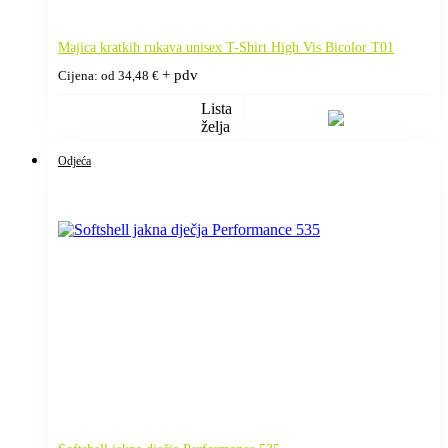
Majica kratkih rukava unisex T-Shirt High Vis Bicolor T01
+ pdv
Cijena: od
34,48
€
Lista
želja
Odjeća