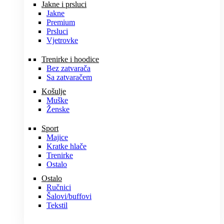
Jakne i prsluci
Jakne
Premium
Prsluci
Vjetrovke
Trenirke i hoodice
Bez zatvarača
Sa zatvaračem
Košulje
Muške
Ženske
Sport
Majice
Kratke hlače
Trenirke
Ostalo
Ostalo
Ručnici
Šalovi/buffovi
Tekstil