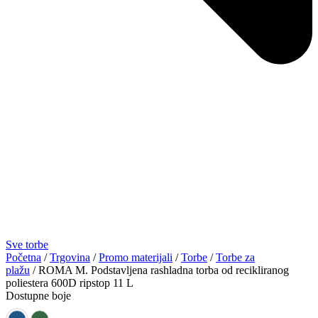
Sve torbe
Početna
/
Trgovina
/
Promo materijali
/
Torbe
/
Torbe za
plažu
/ ROMA M. Podstavljena rashladna torba od recikliranog
poliestera 600D ripstop 11 L
Dostupne boje