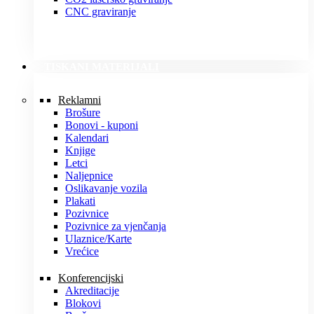
CNC graviranje
TISKANI MATERIJALI
Reklamni
Brošure
Bonovi - kuponi
Kalendari
Knjige
Letci
Naljepnice
Oslikavanje vozila
Plakati
Pozivnice
Pozivnice za vjenčanja
Ulaznice/Karte
Vrećice
Konferencijski
Akreditacije
Blokovi