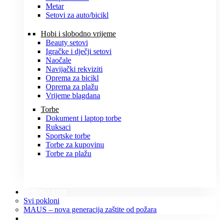
Metar
Setovi za auto/bicikl
Hobi i slobodno vrijeme
Beauty setovi
Igračke i dječji setovi
Naočale
Navijački rekviziti
Oprema za bicikl
Oprema za plažu
Vrijeme blagdana
Torbe
Dokument i laptop torbe
Ruksaci
Sportske torbe
Torbe za kupovinu
Torbe za plažu
POKLONI
Svi pokloni
MAUS – nova generacija zaštite od požara
O NAMA