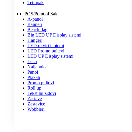
Tetrapak
POS/Point of Sale
A-panoi
Banneri
Beach flag
Big LED UP Display sistemi
Hangeri
LED okviri i totemi
LED Promo pultevi
LED UP Display sistemi
Letci
Naljepnice
Panoi
Plakati
Promo pultovi
Roll up
Tekstilni zidovi
Zastave
Zastavice
Wobbleri