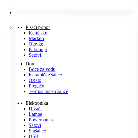
PROMO MATERIJALI
Pisaći pribor
Kemijske
Markeri
Olovke
Pakiranja
Setovi
Dom
Boce za vodu
Keramičke šalice
Ostalo
Pregače
Termos boce i šalice
Elektronika
Držači
Lampe
Powerbanks
Satovi
Slušalice
USB