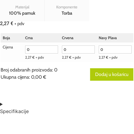
Materijal
Komponente
100% pamuk
Torba
2,27
€
+ pdv
Boja
Crna
Crvena
Navy Plava
Cijena
2,27
€
+ pdv
2,27
€
+ pdv
2,27
€
+ pdv
Broj odabranih proizvoda
:
0
Dodaj u košaricu
Ukupna cijena
:
0,00
€
0
Items,
Total
$0.00
Specifikacije