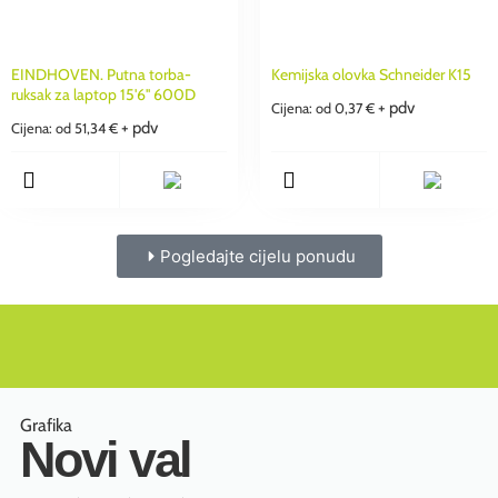
EINDHOVEN. Putna torba-
Kemijska olovka Schneider K15
ruksak za laptop 15'6'' 600D
+ pdv
Cijena: od
0,37
€
+ pdv
Cijena: od
51,34
€
Pogledajte cijelu ponudu
Grafika
Novi val