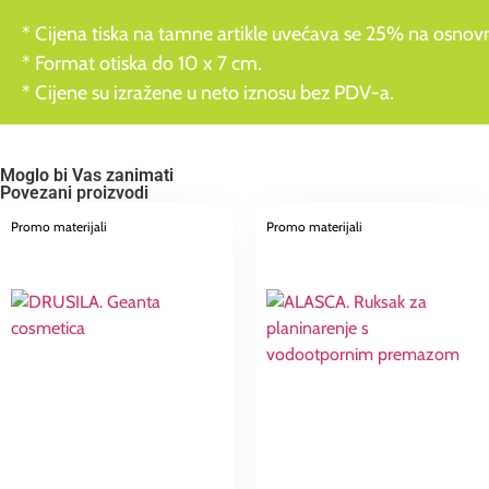
* Cijena tiska na tamne artikle uvećava se 25% na osnovnu
* Format otiska do 10 x 7 cm.
* Cijene su izražene u neto iznosu bez PDV-a.
Moglo bi Vas zanimati
Povezani proizvodi
Promo materijali
Promo materijali