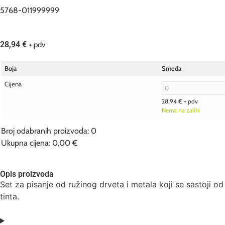
5768-011999999
28,94
€
+ pdv
Boja
Smeđa
Cijena
28,94
€
+ pdv
Nema na zalihi
Broj odabranih proizvoda
:
0
Ukupna cijena
:
0,00 €
0
Broj
odabranih
Opis proizvoda
proizvoda.
Set za pisanje od ružinog drveta i metala koji se sastoji 
Your
total
tinta.
is
0,00 €