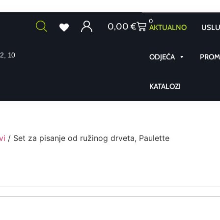
0
0,00
€
AKTUALNO
USLU
2, 10
ODJEĆA
PROMO
KATALOZI
vi
/ Set za pisanje od ružinog drveta, Paulette