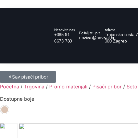
Nazovite nas
Adresa
Pošaljite upit
+385 91
Trnjanska cesta 7
novival@novival.hr
6673 789
000 Zagreb
Sav pisaći pribor
Početna
/
Trgovina
/
Promo materijali
/
Pisaći pribor
/
Seto
Dostupne boje