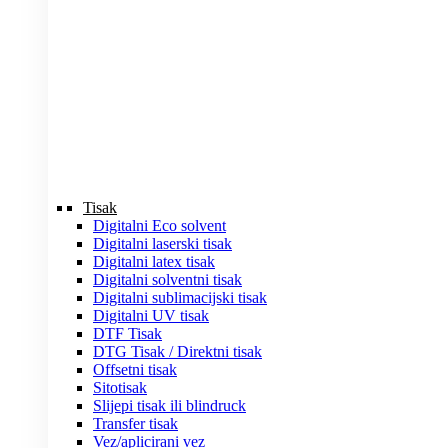
Tisak
Digitalni Eco solvent
Digitalni laserski tisak
Digitalni latex tisak
Digitalni solventni tisak
Digitalni sublimacijski tisak
Digitalni UV tisak
DTF Tisak
DTG Tisak / Direktni tisak
Offsetni tisak
Sitotisak
Slijepi tisak ili blindruck
Transfer tisak
Vez/aplicirani vez