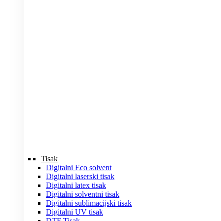
Tisak
Digitalni Eco solvent
Digitalni laserski tisak
Digitalni latex tisak
Digitalni solventni tisak
Digitalni sublimacijski tisak
Digitalni UV tisak
DTF Tisak