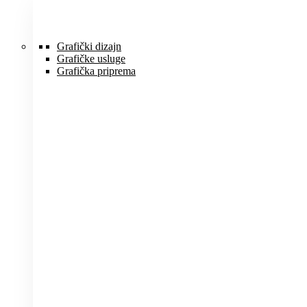
Idi
na
sadržaj
Grafički dizajn
Grafičke usluge
Grafička priprema