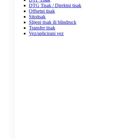
DTG Tisak / Direktni tisak
Offsetni tisak
Sitotisak
Slijepi tisak ili blindruck
Transfer tisak
Vez/aplicirani vez