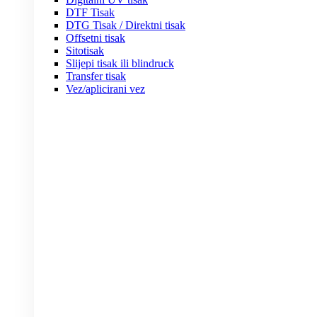
DTF Tisak
DTG Tisak / Direktni tisak
Offsetni tisak
Sitotisak
Slijepi tisak ili blindruck
Transfer tisak
Vez/aplicirani vez