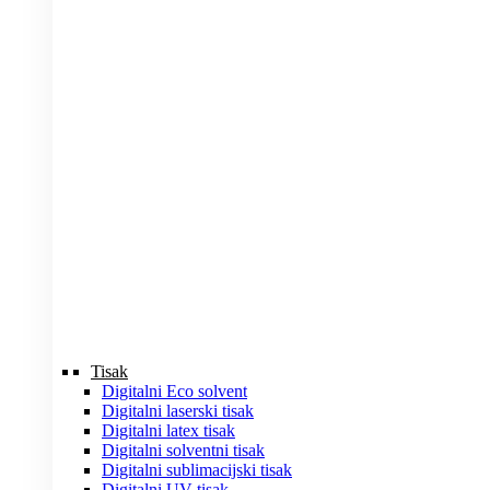
Tisak
Digitalni Eco solvent
Digitalni laserski tisak
Digitalni latex tisak
Digitalni solventni tisak
Digitalni sublimacijski tisak
Digitalni UV tisak