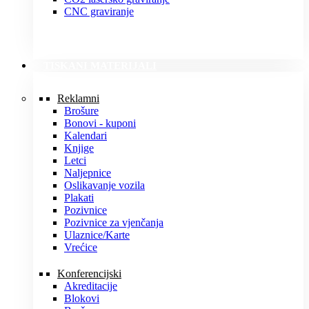
CNC graviranje
TISKANI MATERIJALI
Reklamni
Brošure
Bonovi - kuponi
Kalendari
Knjige
Letci
Naljepnice
Oslikavanje vozila
Plakati
Pozivnice
Pozivnice za vjenčanja
Ulaznice/Karte
Vrećice
Konferencijski
Akreditacije
Blokovi