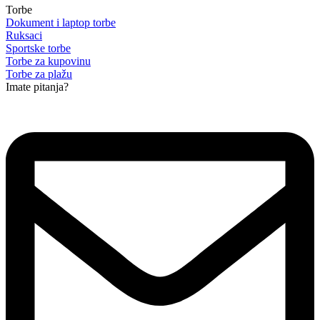
Torbe
Dokument i laptop torbe
Ruksaci
Sportske torbe
Torbe za kupovinu
Torbe za plažu
Imate pitanja?