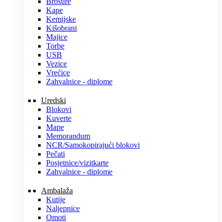
Brošure
Kape
Kemijske
Kišobrani
Majice
Torbe
USB
Vezice
Vrećice
Zahvalnice - diplome
Uredski
Blokovi
Kuverte
Mape
Memorandum
NCR/Samokopirajući blokovi
Pečati
Posjetnice/vizitkarte
Zahvalnice - diplome
Ambalaža
Kutije
Naljepnice
Omoti