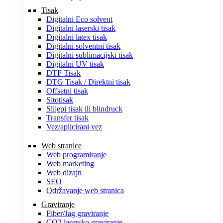
Tisak
Digitalni Eco solvent
Digitalni laserski tisak
Digitalni latex tisak
Digitalni solventni tisak
Digitalni sublimacijski tisak
Digitalni UV tisak
DTF Tisak
DTG Tisak / Direktni tisak
Offsetni tisak
Sitotisak
Slijepi tisak ili blindruck
Transfer tisak
Vez/aplicirani vez
Web stranice
Web programiranje
Web marketing
Web dizajn
SEO
Održavanje web stranica
Graviranje
Fiber/Jag graviranje
CO2 lasersko graviranje