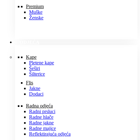
Premium
Muške
Ženske
ODJEĆA
Kape
Pletene kape
Šeširi
Šilterice
Flis
Jakne
Dodaci
Radna odjeća
Radni prsluci
Radne hlače
Radne jakne
Radne majice
Reflektirajuća odjeća