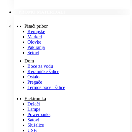
PROMO MATERIJALI
Pisaći pribor
Kemijske
Markeri
Olovke
Pakiranja
Setovi
Dom
Boce za vodu
Keramičke šalice
Ostalo
Pregače
Termos boce i šalice
Elektronika
Držači
Lampe
Powerbanks
Satovi
Slušalice
USB