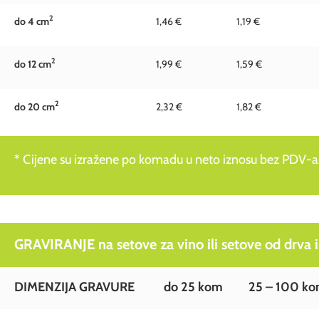
2
do 4 c
m
1,46 €
1,19 €
2
do 12 c
m
1,99 €
1,59 €
2
do 20 c
m
2,32 €
1,82 €
* Cijene su izražene po komadu u neto iznosu bez PDV-a
GRAVIRANJE na setove za vino ili setove od drva i
DIMENZIJA GRAVURE
do 25 kom
25 – 100 k