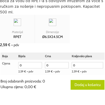
Boca za vodu od RPET-a s odvojivim infuzerom za voće s
ručkom za nošenje i nepropusnim poklopcem. Kapacitet
500 ml.
Materijal
Dimenzije
RPET
Ø6.5X24.5CM
2,59
€
+ pdv
Boja
Bijela
Crna
Kraljevsko plava
Cijena
2,59
€
+ pdv
2,59
€
+ pdv
2,59
€
+ pdv
Broj odabranih proizvoda
:
0
Dodaj u košaricu
Ukupna cijena
:
0,00 €
0
Broj
odabranih
proizvoda.