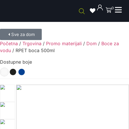
0
Sve za dom
Početna
/
Trgovina
/
Promo materijali
/
Dom
/
Boce za
vodu
/ RPET boca 500ml
Dostupne boje