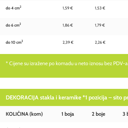
2
do 4 c
m
1,59 €
1,53 €
2
do 6 c
m
1,86 €
1,79 €
2
do 10 c
m
2,39 €
2,26 €
* Cijene su izražene po komadu u neto iznosu bez PDV-a
DEKORACIJA stakla i keramike *1 pozicija – sito pre
KOLIČINA (kom)
1 boja
2 boje
3 