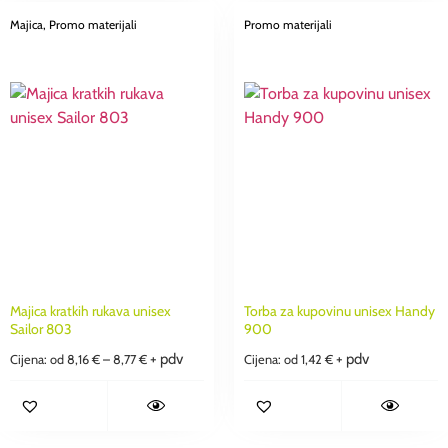
Majica
, Promo materijali
Promo materijali
Majica kratkih rukava unisex
Torba za kupovinu unisex Handy
Sailor 803
900
+ pdv
+ pdv
Cijena: od
8,16
€
–
8,77
€
Cijena: od
1,42
€