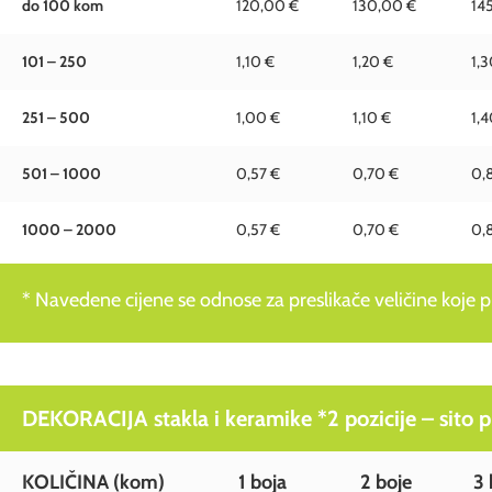
do 100 kom
120,00 €
130,00 €
14
101 – 250
1,10 €
1,20 €
1,3
251 – 500
1,00 €
1,10 €
1,4
501 – 1000
0,57 €
0,70 €
0,
1000 – 2000
0,57 €
0,70 €
0,
* Navedene cijene se odnose za preslikače veličine koje pre
DEKORACIJA stakla i keramike *2 pozicije – sito pre
KOLIČINA (kom)
1 boja
2 boje
3 