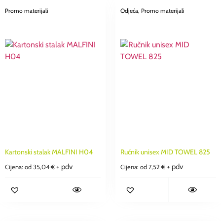
Promo materijali
Odjeća
, Promo materijali
Kartonski stalak MALFINI H04
Ručnik unisex MID TOWEL 825
+ pdv
+ pdv
Cijena: od
35,04
€
Cijena: od
7,52
€