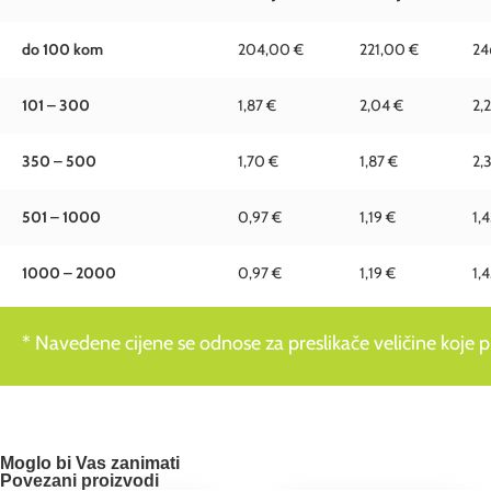
do 100 kom
204,00 €
221,00 €
24
101 – 300
1,87 €
2,04 €
2,2
350 – 500
1,70 €
1,87 €
2,
501 – 1000
0,97 €
1,19 €
1,
1000 – 2000
0,97 €
1,19 €
1,
* Navedene cijene se odnose za preslikače veličine koje pre
Moglo bi Vas zanimati
Povezani proizvodi