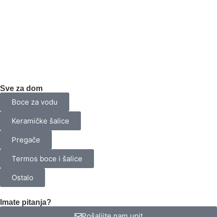
Sve za dom
Boce za vodu
Keramičke šalice
Pregače
Termos boce i šalice
Ostalo
Imate pitanja?
Pošaljite nam upit