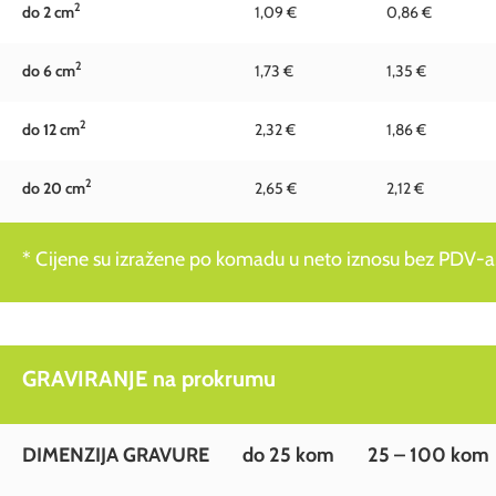
2
do 2 c
m
1,09 €
0,86 €
2
do 6 c
m
1,73 €
1,35 €
2
do 12 c
m
2,32 €
1,86 €
2
do 20 c
m
2,65 €
2,12 €
* Cijene su izražene po komadu u neto iznosu bez PDV-a
GRAVIRANJE na prokrumu
DIMENZIJA GRAVURE
do 25 kom
25 – 100 kom