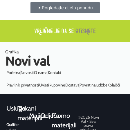
Pogledajte cijelu ponudu
Grafika
Novi val
Početna
Novosti
O nama
Kontakt
Pravilnik privatnosti
Uvjeti kupovine
Dostava
Povrat narudžbe
Kolačići
Usluge
Tiskani
Majice
Odjeća
Promo
materijali
©2026 Novi
Val - Sva
materijali
Grafičke
prava
pridržana.
usluge