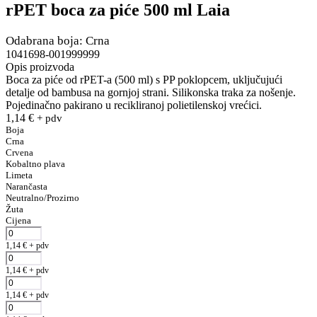
rPET boca za piće 500 ml Laia
Odabrana boja: Crna
1041698-001999999
Opis proizvoda
Boca za piće od rPET-a (500 ml) s PP poklopcem, uključujući
detalje od bambusa na gornjoj strani. Silikonska traka za nošenje.
Pojedinačno pakirano u recikliranoj polietilenskoj vrećici.
1,14
€
+ pdv
Boja
Crna
Crvena
Kobaltno plava
Limeta
Narančasta
Neutralno/Prozirno
Žuta
Cijena
1,14
€
+ pdv
1,14
€
+ pdv
1,14
€
+ pdv