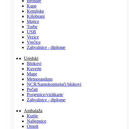
Brošure
Kape
Kemijske
Kišobrani
Majice
Torbe
USB
Vezice
Vrećice
Zahvalnice - diplome
Uredski
Blokovi
Kuverte
Mape
Memorandum
NCR/Samokopirajući blokovi
Pečati
Posjetnice/vizitkarte
Zahvalnice - diplome
Ambalaža
Kutije
Naljepnice
Omoti