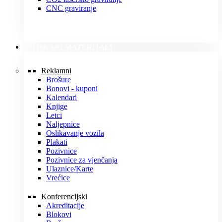
CNC graviranje
TISKANI MATERIJALI
Reklamni
Brošure
Bonovi - kuponi
Kalendari
Knjige
Letci
Naljepnice
Oslikavanje vozila
Plakati
Pozivnice
Pozivnice za vjenčanja
Ulaznice/Karte
Vrećice
Konferencijski
Akreditacije
Blokovi