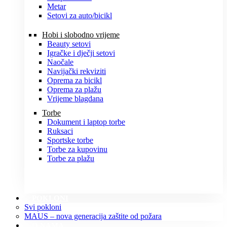
Metar
Setovi za auto/bicikl
Hobi i slobodno vrijeme
Beauty setovi
Igračke i dječji setovi
Naočale
Navijački rekviziti
Oprema za bicikl
Oprema za plažu
Vrijeme blagdana
Torbe
Dokument i laptop torbe
Ruksaci
Sportske torbe
Torbe za kupovinu
Torbe za plažu
POKLONI
Svi pokloni
MAUS – nova generacija zaštite od požara
O NAMA