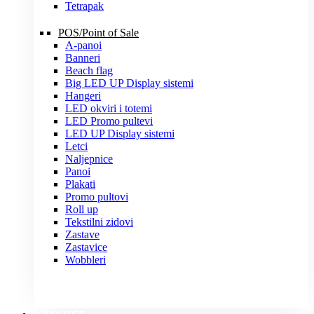
Tetrapak
POS/Point of Sale
A-panoi
Banneri
Beach flag
Big LED UP Display sistemi
Hangeri
LED okviri i totemi
LED Promo pultevi
LED UP Display sistemi
Letci
Naljepnice
Panoi
Plakati
Promo pultovi
Roll up
Tekstilni zidovi
Zastave
Zastavice
Wobbleri