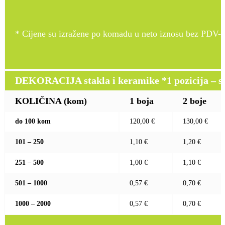
* Cijene su izražene po komadu u neto iznosu bez PDV-a
DEKORACIJA stakla i keramike *1 pozicija – sito
KOLIČINA (kom)
1 boja
2 boje
do 100 kom
120,00 €
130,00 €
101 – 250
1,10 €
1,20 €
251 – 500
1,00 €
1,10 €
501 – 1000
0,57 €
0,70 €
1000 – 2000
0,57 €
0,70 €