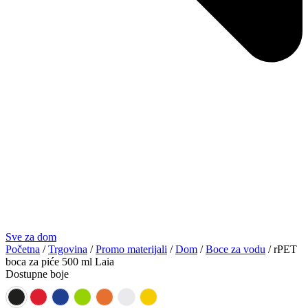
Sve za dom
Početna
/
Trgovina
/
Promo materijali
/
Dom
/
Boce za vodu
/ rPET
boca za piće 500 ml Laia
Dostupne boje