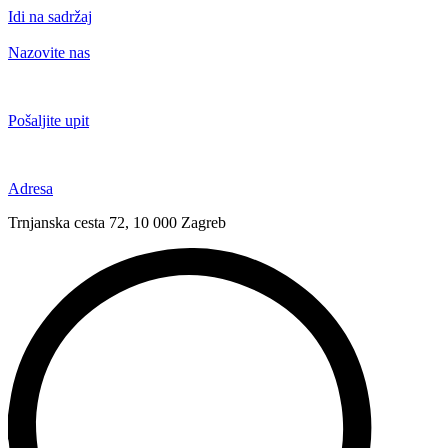
Idi na sadržaj
Nazovite nas
+385 91 6673 789
Pošaljite upit
novival@novival.hr
Adresa
Trnjanska cesta 72, 10 000 Zagreb