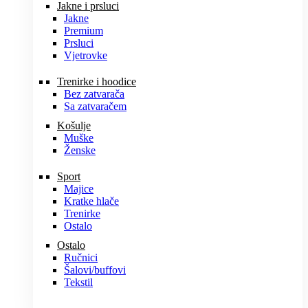
Jakne i prsluci
Jakne
Premium
Prsluci
Vjetrovke
Trenirke i hoodice
Bez zatvarača
Sa zatvaračem
Košulje
Muške
Ženske
Sport
Majice
Kratke hlače
Trenirke
Ostalo
Ostalo
Ručnici
Šalovi/buffovi
Tekstil