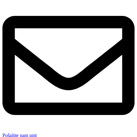
Pošaljite nam upit