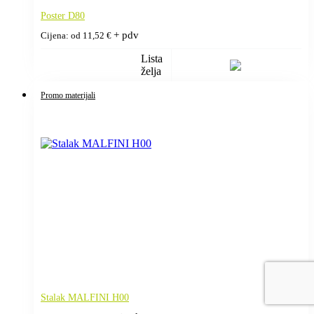
Poster D80
+ pdv
Cijena: od
11,52
€
Lista
želja
Promo materijali
Stalak MALFINI H00