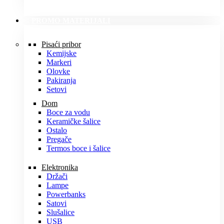
PROMO MATERIJALI
Pisaći pribor
Kemijske
Markeri
Olovke
Pakiranja
Setovi
Dom
Boce za vodu
Keramičke šalice
Ostalo
Pregače
Termos boce i šalice
Elektronika
Držači
Lampe
Powerbanks
Satovi
Slušalice
USB