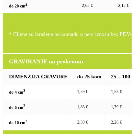
2
2,65 €
2,12 €
do 20 c
m
* Cijene su izražene po komadu u neto iznosu bez PDV-a
GRAVIRANJE na prokrumu
DIMENZIJA GRAVURE
do 25 kom
25 – 100
2
1,59 €
1,53 €
do 4 c
m
2
1,86 €
1,79 €
do 6 c
m
2
2,39 €
2,26 €
do 10 c
m