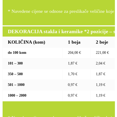
* Navedene cijene se odnose za preslikače veličine koje pr
DEKORACIJA stakla i keramike *2 pozicije – sito 
KOLIČINA (kom)
1 boja
2 boje
do 100 kom
204,00 €
221,00 €
101 – 300
1,87 €
2,04 €
350 – 500
1,70 €
1,87 €
501 – 1000
0,97 €
1,19 €
1000 – 2000
0,97 €
1,19 €