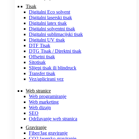
Tisak
Digitalni Eco solvent
Digitalni laserski tisak
Digitalni latex tisak
Digitalni solventni tisak
Digitalni sublimacijski tisak
Digitalni UV tisak
DTF Tisak
DTG Tisak / Direktni tisak
Offsetni tisak
Sitotisak
Slijepi tisak ili blindruck
Transfer tisak
Vez/aplicirani vez
Web stranice
Web programiranje
Web marketing
Web dizajn
SEO
Održavanje web stranica
Graviranje
Fiber/Jag graviranje
CO2 lasersko graviranje