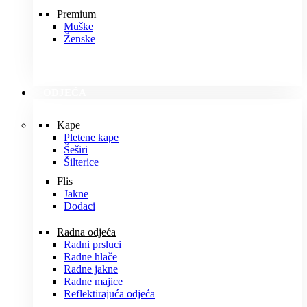
Premium
Muške
Ženske
ODJEĆA
Kape
Pletene kape
Šeširi
Šilterice
Flis
Jakne
Dodaci
Radna odjeća
Radni prsluci
Radne hlače
Radne jakne
Radne majice
Reflektirajuća odjeća