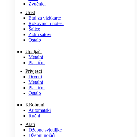
Zvučnici
Ured
Etui za vizitkarte
Rokovnici i notesi
Šalice
Zidni satovi
Ostalo
Upaljači
Metalni
Plastični
Privjesci
Drveni
Metalni
Plastični
Ostalo
Kišobrani
Automatski
Ručni
Alati
Džepne svjetiljke
Džepni nožići