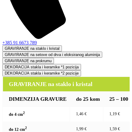
+385 91 6673 789
GRAVIRANJE na staklo i kristal
GRAVIRANJE na setove od drva i eloksiranog aluminija
GRAVIRANJE na prokrumu
DEKORACIJA stakla i keramike *1 pozicija
DEKORACIJA stakla i keramike *2 pozicije
GRAVIRANJE na staklo i kristal
DIMENZIJA GRAVURE
do 25 kom
25 – 100
2
1,46 €
1,19 €
do 4 c
m
2
1,99 €
1,59 €
do 12 c
m