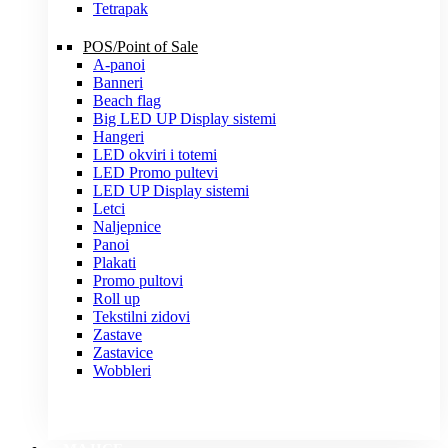
Tetrapak
POS/Point of Sale
A-panoi
Banneri
Beach flag
Big LED UP Display sistemi
Hangeri
LED okviri i totemi
LED Promo pultevi
LED UP Display sistemi
Letci
Naljepnice
Panoi
Plakati
Promo pultovi
Roll up
Tekstilni zidovi
Zastave
Zastavice
Wobbleri