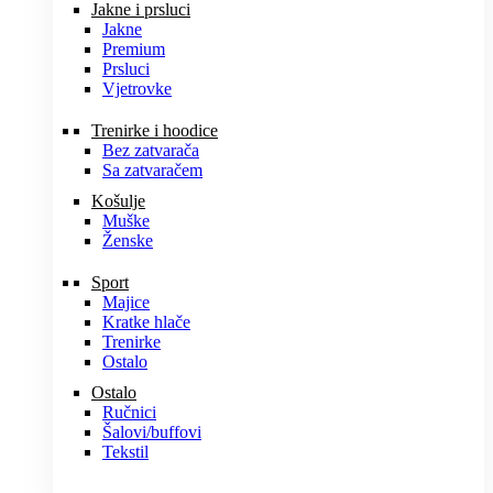
Jakne i prsluci
Jakne
Premium
Prsluci
Vjetrovke
Trenirke i hoodice
Bez zatvarača
Sa zatvaračem
Košulje
Muške
Ženske
Sport
Majice
Kratke hlače
Trenirke
Ostalo
Ostalo
Ručnici
Šalovi/buffovi
Tekstil