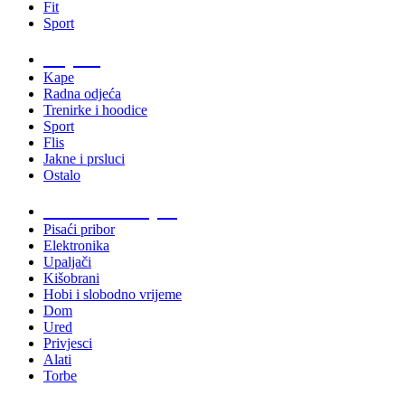
Fit
Sport
Odjeća
Kape
Radna odjeća
Trenirke i hoodice
Sport
Flis
Jakne i prsluci
Ostalo
Promo materijali
Pisaći pribor
Elektronika
Upaljači
Kišobrani
Hobi i slobodno vrijeme
Dom
Ured
Privjesci
Alati
Torbe