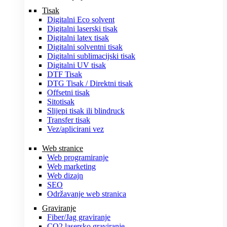
Tisak
Digitalni Eco solvent
Digitalni laserski tisak
Digitalni latex tisak
Digitalni solventni tisak
Digitalni sublimacijski tisak
Digitalni UV tisak
DTF Tisak
DTG Tisak / Direktni tisak
Offsetni tisak
Sitotisak
Slijepi tisak ili blindruck
Transfer tisak
Vez/aplicirani vez
Web stranice
Web programiranje
Web marketing
Web dizajn
SEO
Održavanje web stranica
Graviranje
Fiber/Jag graviranje
CO2 lasersko graviranje