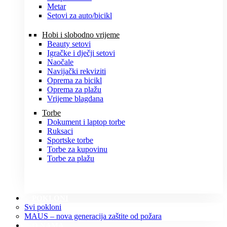
Metar
Setovi za auto/bicikl
Hobi i slobodno vrijeme
Beauty setovi
Igračke i dječji setovi
Naočale
Navijački rekviziti
Oprema za bicikl
Oprema za plažu
Vrijeme blagdana
Torbe
Dokument i laptop torbe
Ruksaci
Sportske torbe
Torbe za kupovinu
Torbe za plažu
POKLONI
Svi pokloni
MAUS – nova generacija zaštite od požara
O NAMA