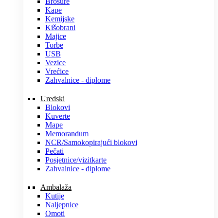
Brošure
Kape
Kemijske
Kišobrani
Majice
Torbe
USB
Vezice
Vrećice
Zahvalnice - diplome
Uredski
Blokovi
Kuverte
Mape
Memorandum
NCR/Samokopirajući blokovi
Pečati
Posjetnice/vizitkarte
Zahvalnice - diplome
Ambalaža
Kutije
Naljepnice
Omoti