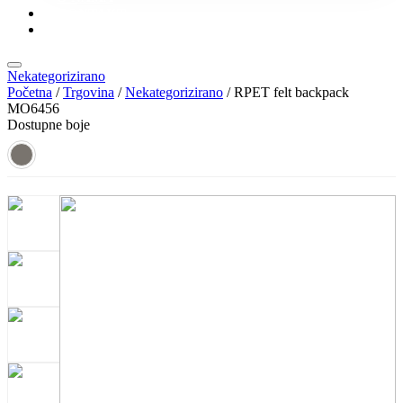
KONTAKT
KATALOZI
Nekategorizirano
Početna
/
Trgovina
/
Nekategorizirano
/ RPET felt backpack
MO6456
Dostupne boje