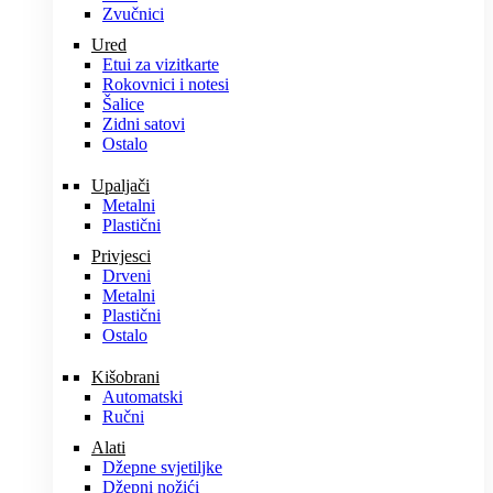
Zvučnici
Ured
Etui za vizitkarte
Rokovnici i notesi
Šalice
Zidni satovi
Ostalo
Upaljači
Metalni
Plastični
Privjesci
Drveni
Metalni
Plastični
Ostalo
Kišobrani
Automatski
Ručni
Alati
Džepne svjetiljke
Džepni nožići