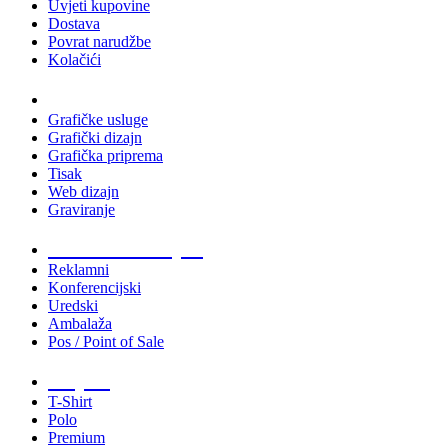
Uvjeti kupovine
Dostava
Povrat narudžbe
Kolačići
Usluge
Grafičke usluge
Grafički dizajn
Grafička priprema
Tisak
Web dizajn
Graviranje
Tiskani materijali
Reklamni
Konferencijski
Uredski
Ambalaža
Pos / Point of Sale
Majice
T-Shirt
Polo
Premium