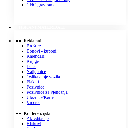
CNC graviranje
TISKANI MATERIJALI
Reklamni
Brošure
Bonovi - kuponi
Kalendari
Knjige
Letci
Naljepnice
Oslikavanje vozila
Plakati
Pozivnice
Pozivnice za vjenčanja
Ulaznice/Karte
Vrećice
Konferencijski
Akreditacije
Blokovi