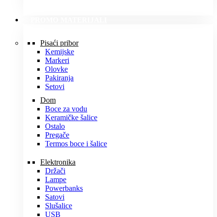
PROMO MATERIJALI
Pisaći pribor
Kemijske
Markeri
Olovke
Pakiranja
Setovi
Dom
Boce za vodu
Keramičke šalice
Ostalo
Pregače
Termos boce i šalice
Elektronika
Držači
Lampe
Powerbanks
Satovi
Slušalice
USB