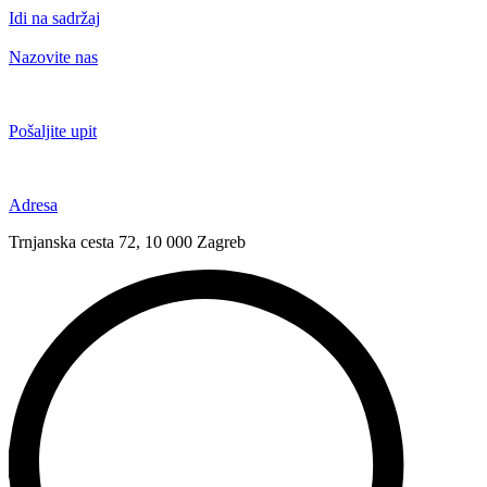
Idi na sadržaj
Nazovite nas
+385 91 6673 789
Pošaljite upit
novival@novival.hr
Adresa
Trnjanska cesta 72, 10 000 Zagreb