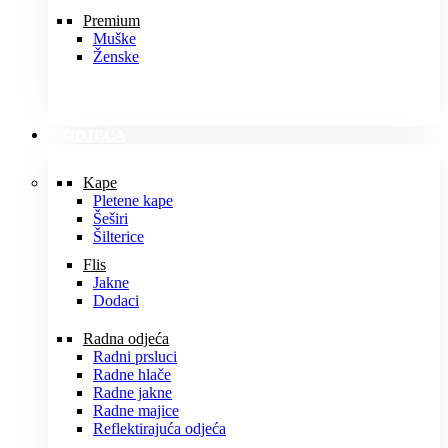
Premium
Muške
Ženske
ODJEĆA
Kape
Pletene kape
Šeširi
Šilterice
Flis
Jakne
Dodaci
Radna odjeća
Radni prsluci
Radne hlače
Radne jakne
Radne majice
Reflektirajuća odjeća