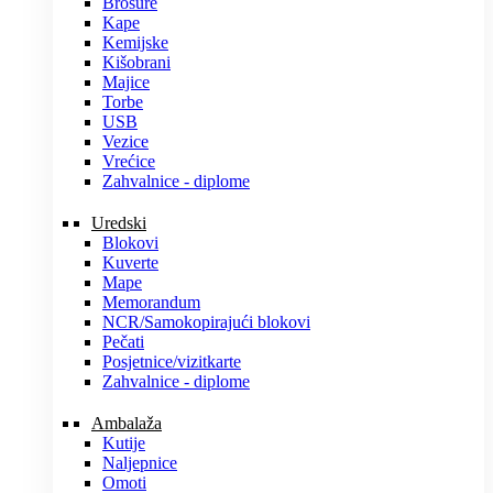
Brošure
Kape
Kemijske
Kišobrani
Majice
Torbe
USB
Vezice
Vrećice
Zahvalnice - diplome
Uredski
Blokovi
Kuverte
Mape
Memorandum
NCR/Samokopirajući blokovi
Pečati
Posjetnice/vizitkarte
Zahvalnice - diplome
Ambalaža
Kutije
Naljepnice
Omoti