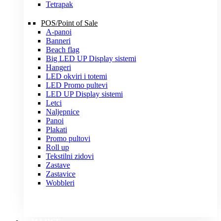
Tetrapak
POS/Point of Sale
A-panoi
Banneri
Beach flag
Big LED UP Display sistemi
Hangeri
LED okviri i totemi
LED Promo pultevi
LED UP Display sistemi
Letci
Naljepnice
Panoi
Plakati
Promo pultovi
Roll up
Tekstilni zidovi
Zastave
Zastavice
Wobbleri