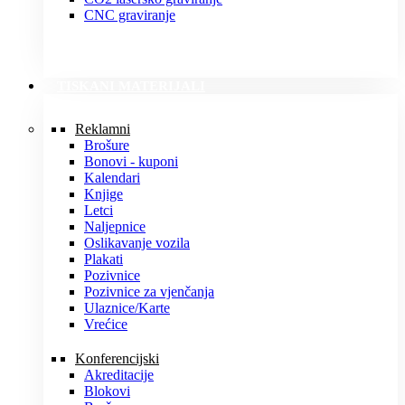
CNC graviranje
TISKANI MATERIJALI
Reklamni
Brošure
Bonovi - kuponi
Kalendari
Knjige
Letci
Naljepnice
Oslikavanje vozila
Plakati
Pozivnice
Pozivnice za vjenčanja
Ulaznice/Karte
Vrećice
Konferencijski
Akreditacije
Blokovi