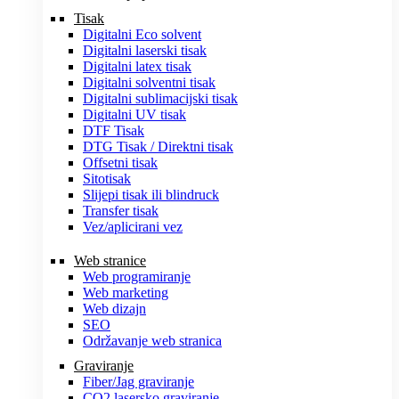
Tisak
Digitalni Eco solvent
Digitalni laserski tisak
Digitalni latex tisak
Digitalni solventni tisak
Digitalni sublimacijski tisak
Digitalni UV tisak
DTF Tisak
DTG Tisak / Direktni tisak
Offsetni tisak
Sitotisak
Slijepi tisak ili blindruck
Transfer tisak
Vez/aplicirani vez
Web stranice
Web programiranje
Web marketing
Web dizajn
SEO
Održavanje web stranica
Graviranje
Fiber/Jag graviranje
CO2 lasersko graviranje