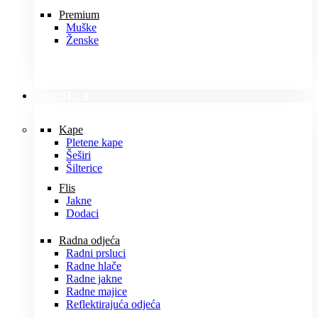
Premium
Muške
Ženske
ODJEĆA
Kape
Pletene kape
Šeširi
Šilterice
Flis
Jakne
Dodaci
Radna odjeća
Radni prsluci
Radne hlače
Radne jakne
Radne majice
Reflektirajuća odjeća