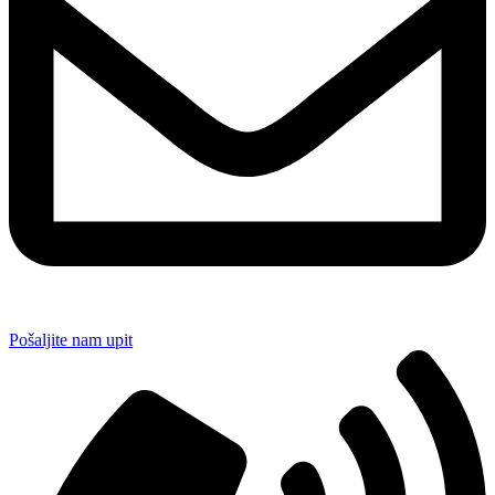
Pošaljite nam upit