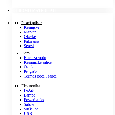
PROMO MATERIJALI
Pisaći pribor
Kemijske
Markeri
Olovke
Pakiranja
Setovi
Dom
Boce za vodu
Keramičke šalice
Ostalo
Pregače
Termos boce i šalice
Elektronika
Držači
Lampe
Powerbanks
Satovi
Slušalice
USB