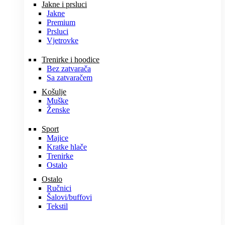
Jakne i prsluci
Jakne
Premium
Prsluci
Vjetrovke
Trenirke i hoodice
Bez zatvarača
Sa zatvaračem
Košulje
Muške
Ženske
Sport
Majice
Kratke hlače
Trenirke
Ostalo
Ostalo
Ručnici
Šalovi/buffovi
Tekstil