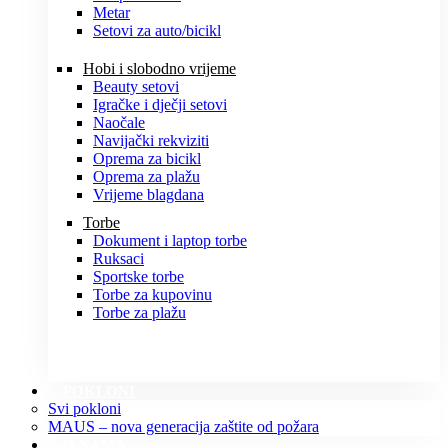
Metar
Setovi za auto/bicikl
Hobi i slobodno vrijeme
Beauty setovi
Igračke i dječji setovi
Naočale
Navijački rekviziti
Oprema za bicikl
Oprema za plažu
Vrijeme blagdana
Torbe
Dokument i laptop torbe
Ruksaci
Sportske torbe
Torbe za kupovinu
Torbe za plažu
POKLONI
Svi pokloni
MAUS – nova generacija zaštite od požara
O NAMA