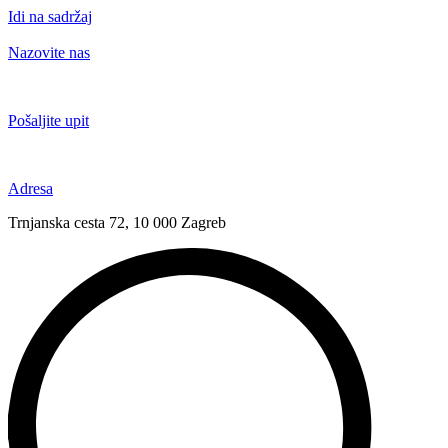
Idi na sadržaj
Nazovite nas
+385 91 6673 789
Pošaljite upit
novival@novival.hr
Adresa
Trnjanska cesta 72, 10 000 Zagreb