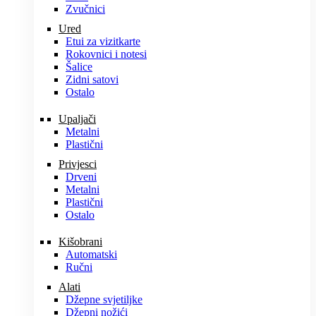
Zvučnici
Ured
Etui za vizitkarte
Rokovnici i notesi
Šalice
Zidni satovi
Ostalo
Upaljači
Metalni
Plastični
Privjesci
Drveni
Metalni
Plastični
Ostalo
Kišobrani
Automatski
Ručni
Alati
Džepne svjetiljke
Džepni nožići