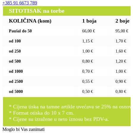
+385 91 6673 789
SITOTISAK na torbe
KOLIČINA (kom)
1 boja
2 boje
Paušal do 50
66,00 €
95,00 €
od 100
1,15 €
1,70 €
od 250
1,00 €
1,60 €
od 500
0,80 €
1,20 €
od 1000
0,70 €
1,00 €
od 2500
0,55 €
0,90 €
od 5000
0,50 €
0,80 €
* Cijena tiska na tamne artikle uvećava se 25% na osnovnu
* Format otiska do 10 x 7 cm.
* Cijene su izražene u neto iznosu bez PDV-a.
Moglo bi Vas zanimati