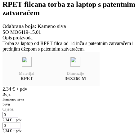
RPET filcana torba za laptop s patentnim
zatvaračem
Odabrana boja: Kameno siva
SO MO6419-15.01
Opis proizvoda
Torba za laptop od RPET filca od 14 inča s patentnim zatvaračem i
prednjim džepom s patentnim zatvaračem.
Materijal
Dimenzije
RPET
36X26CM
2,34
€
+ pdv
Boja
Kameno siva
Siva
Cijena
2,34
€
+ pdv
2,34
€
+ pdv