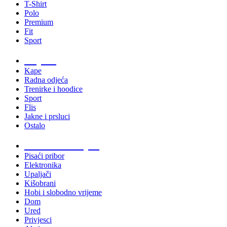
T-Shirt
Polo
Premium
Fit
Sport
Odjeća
Kape
Radna odjeća
Trenirke i hoodice
Sport
Flis
Jakne i prsluci
Ostalo
Promo materijali
Pisaći pribor
Elektronika
Upaljači
Kišobrani
Hobi i slobodno vrijeme
Dom
Ured
Privjesci