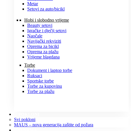
Metar
Setovi za auto/bicikl
Hobi i slobodno vrijeme
Beauty setovi
Igračke i dječji setovi
Naočale
Navijački rekviziti
Oprema za bicikl
Oprema za plažu
Vrijeme blagdana
Torbe
Dokument i laptop torbe
Ruksaci
Sportske torbe
Torbe za kupovinu
Torbe za plažu
POKLONI
Svi pokloni
MAUS – nova generacija zaštite od požara
O NAMA