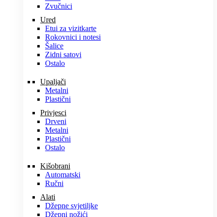
Zvučnici
Ured
Etui za vizitkarte
Rokovnici i notesi
Šalice
Zidni satovi
Ostalo
Upaljači
Metalni
Plastični
Privjesci
Drveni
Metalni
Plastični
Ostalo
Kišobrani
Automatski
Ručni
Alati
Džepne svjetiljke
Džepni nožići