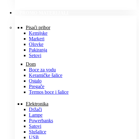
PROMO MATERIJALI
Pisaći pribor
Kemijske
Markeri
Olovke
Pakiranja
Setovi
Dom
Boce za vodu
Keramičke šalice
Ostalo
Pregače
Termos boce i šalice
Elektronika
Držači
Lampe
Powerbanks
Satovi
Slušalice
USB