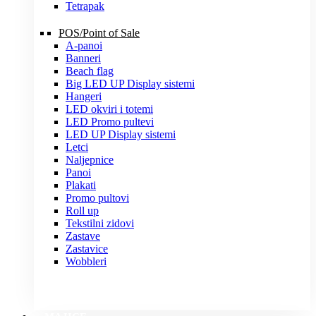
Tetrapak
POS/Point of Sale
A-panoi
Banneri
Beach flag
Big LED UP Display sistemi
Hangeri
LED okviri i totemi
LED Promo pultevi
LED UP Display sistemi
Letci
Naljepnice
Panoi
Plakati
Promo pultovi
Roll up
Tekstilni zidovi
Zastave
Zastavice
Wobbleri