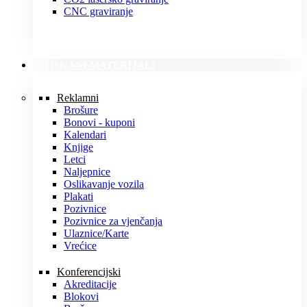
CNC graviranje
TISKANI MATERIJALI
Reklamni
Brošure
Bonovi - kuponi
Kalendari
Knjige
Letci
Naljepnice
Oslikavanje vozila
Plakati
Pozivnice
Pozivnice za vjenčanja
Ulaznice/Karte
Vrećice
Konferencijski
Akreditacije
Blokovi