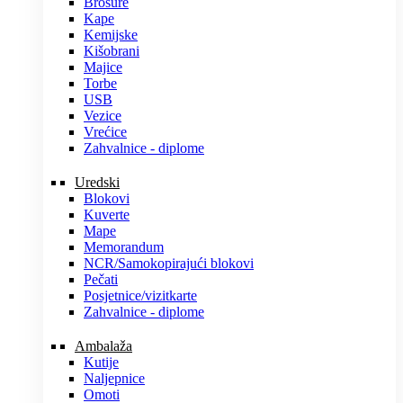
Brošure
Kape
Kemijske
Kišobrani
Majice
Torbe
USB
Vezice
Vrećice
Zahvalnice - diplome
Uredski
Blokovi
Kuverte
Mape
Memorandum
NCR/Samokopirajući blokovi
Pečati
Posjetnice/vizitkarte
Zahvalnice - diplome
Ambalaža
Kutije
Naljepnice
Omoti