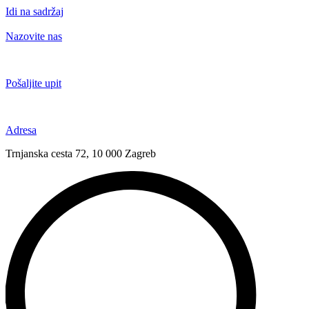
Idi na sadržaj
Nazovite nas
+385 91 6673 789
Pošaljite upit
novival@novival.hr
Adresa
Trnjanska cesta 72, 10 000 Zagreb