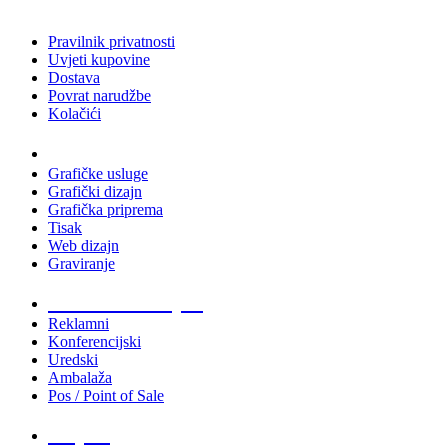
Pravilnik privatnosti
Uvjeti kupovine
Dostava
Povrat narudžbe
Kolačići
Usluge
Grafičke usluge
Grafički dizajn
Grafička priprema
Tisak
Web dizajn
Graviranje
Tiskani materijali
Reklamni
Konferencijski
Uredski
Ambalaža
Pos / Point of Sale
Majice