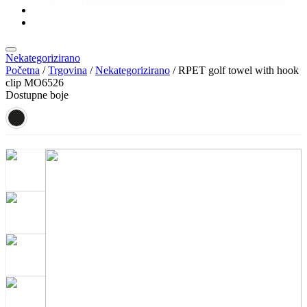
KONTAKT
KATALOZI
Nekategorizirano
Početna
/
Trgovina
/
Nekategorizirano
/ RPET golf towel with hook
clip MO6526
Dostupne boje