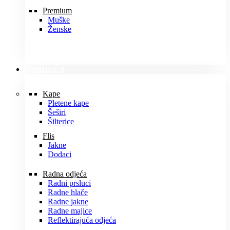
Premium
Muške
Ženske
ODJEĆA
Kape
Pletene kape
Šeširi
Šilterice
Flis
Jakne
Dodaci
Radna odjeća
Radni prsluci
Radne hlače
Radne jakne
Radne majice
Reflektirajuća odjeća