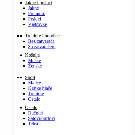
Jakne i prsluci
Jakne
Premium
Prsluci
Vjetrovke
Trenirke i hoodice
Bez zatvarača
Sa zatvaračem
Košulje
Muške
Ženske
Sport
Majice
Kratke hlače
Trenirke
Ostalo
Ostalo
Ručnici
Šalovi/buffovi
Tekstil