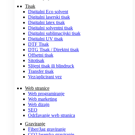
Tisak
Digitalni Eco solvent
Digitalni laserski tisak
Digitalni latex tisak
Digitalni solventni tisak
Digitalni sublimacijski tisak
Digitalni UV tisak
DTF Tisak
DTG Tisak / Direktni tisak
Offsetni tisak
Sitotisak
Slijepi tisak ili blindruck
Transfer tisak
Vez/aplicirani vez
Web stranice
Web programiranje
Web marketing
Web dizajn
SEO
Održavanje web stranica
Graviranje
Fiber/Jag graviranje
CO2 lasersko graviranje