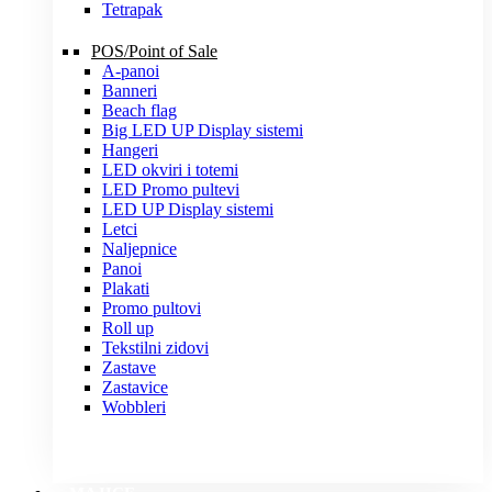
Tetrapak
POS/Point of Sale
A-panoi
Banneri
Beach flag
Big LED UP Display sistemi
Hangeri
LED okviri i totemi
LED Promo pultevi
LED UP Display sistemi
Letci
Naljepnice
Panoi
Plakati
Promo pultovi
Roll up
Tekstilni zidovi
Zastave
Zastavice
Wobbleri