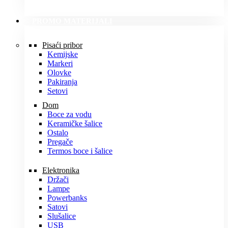
PROMO MATERIJALI
Pisaći pribor
Kemijske
Markeri
Olovke
Pakiranja
Setovi
Dom
Boce za vodu
Keramičke šalice
Ostalo
Pregače
Termos boce i šalice
Elektronika
Držači
Lampe
Powerbanks
Satovi
Slušalice
USB