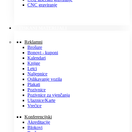
CNC graviranje
TISKANI MATERIJALI
Reklamni
Brošure
Bonovi - kuponi
Kalendari
Knjige
Letci
Naljepnice
Oslikavanje vozila
Plakati
Pozivnice
Pozivnice za vjenčanja
Ulaznice/Karte
Vrećice
Konferencijski
Akreditacije
Blokovi