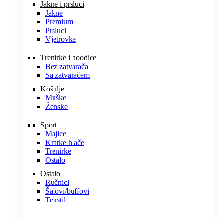
Jakne i prsluci
Jakne
Premium
Prsluci
Vjetrovke
Trenirke i hoodice
Bez zatvarača
Sa zatvaračem
Košulje
Muške
Ženske
Sport
Majice
Kratke hlače
Trenirke
Ostalo
Ostalo
Ručnici
Šalovi/buffovi
Tekstil