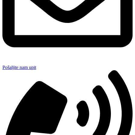
Pošaljite nam upit