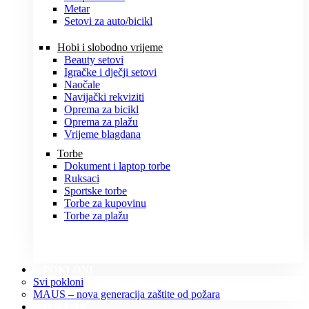
Metar
Setovi za auto/bicikl
Hobi i slobodno vrijeme
Beauty setovi
Igračke i dječji setovi
Naočale
Navijački rekviziti
Oprema za bicikl
Oprema za plažu
Vrijeme blagdana
Torbe
Dokument i laptop torbe
Ruksaci
Sportske torbe
Torbe za kupovinu
Torbe za plažu
POKLONI
Svi pokloni
MAUS – nova generacija zaštite od požara
O NAMA