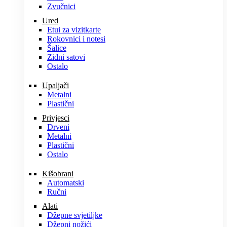
Zvučnici
Ured
Etui za vizitkarte
Rokovnici i notesi
Šalice
Zidni satovi
Ostalo
Upaljači
Metalni
Plastični
Privjesci
Drveni
Metalni
Plastični
Ostalo
Kišobrani
Automatski
Ručni
Alati
Džepne svjetiljke
Džepni nožići