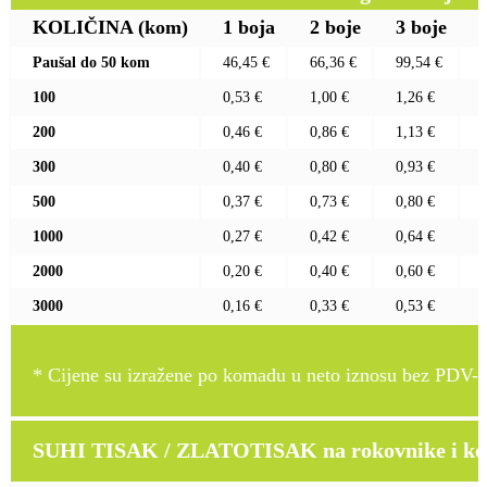
KOLIČINA
(kom)
1 boja
2 boje
3 boje
Paušal do 50 kom
46,45 €
66,36 €
99,54 €
100
0,53 €
1,00 €
1,26 €
200
0,46 €
0,86 €
1,13 €
300
0,40 €
0,80 €
0,93 €
500
0,37 €
0,73 €
0,80 €
1000
0,27 €
0,42 €
0,64 €
2000
0,20 €
0,40 €
0,60 €
3000
0,16 €
0,33 €
0,53 €
* Cijene su izražene po komadu u neto iznosu bez PDV-a
SUHI TISAK / ZLATOTISAK na rokovnike i kož