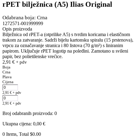
rPET bilježnica (A5) Ilias Original
Odabrana boja: Crna
1272571-001999999
Opis proizvoda
Bilježnica od rPET-a (otprilike A5) s tvrdim koricama i elastičnom
trakom za zatvaranje. Sadrži bijelu kartonsku spiralu (15 prstenova),
vrpcu za označavanje stranica i 80 listova (70 g/m²) s liniranim
papirom. Uključuje rPET logotip na poleđini. Zamotano u svileni
papir, bez polietilenske vrećice.
2,91
€
+ pdv
Boja
Crna
Plava
Cijena
2,91
€
+ pdv
2,91
€
+ pdv
Broj odabranih proizvoda
:
0
Ukupna cijena
:
0,00
€
0 Items, Total $0.00