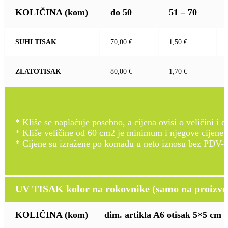
KOLIČINA
(kom)
do 50
51 – 70
SUHI TISAK
70,00 €
1,50 €
ZLATOTISAK
80,00 €
1,70 €
* Kliše se naplaćuje posebno, a cijena ovisi o veličini i d
* Kliše veličine od 60 cm2 je minimum i njegove cijene
* Cijene su izražene po komadu u neto iznosu bez PDV-a
UV TISAK kolor na rokovnike (samo na proizvod
KOLIČINA
(kom)
dim. artikla A6 otisak 5×5 cm