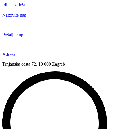
Idi na sadržaj
Nazovite nas
+385 91 6673 789
Pošaljite upit
novival@novival.hr
Adresa
Trnjanska cesta 72, 10 000 Zagreb