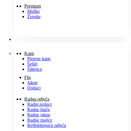
Premium
Muške
Ženske
ODJEĆA
Kape
Pletene kape
Šeširi
Šilterice
Flis
Jakne
Dodaci
Radna odjeća
Radni prsluci
Radne hlače
Radne jakne
Radne majice
Reflektirajuća odjeća