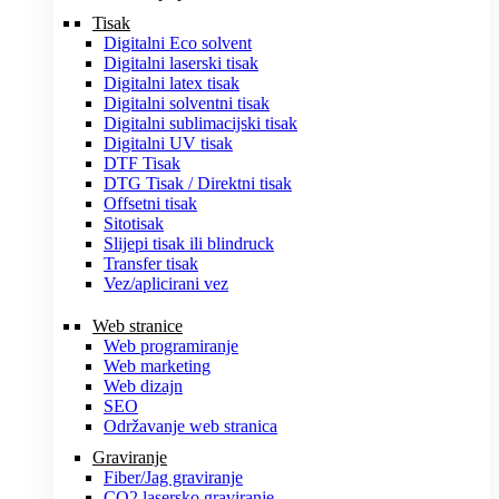
Tisak
Digitalni Eco solvent
Digitalni laserski tisak
Digitalni latex tisak
Digitalni solventni tisak
Digitalni sublimacijski tisak
Digitalni UV tisak
DTF Tisak
DTG Tisak / Direktni tisak
Offsetni tisak
Sitotisak
Slijepi tisak ili blindruck
Transfer tisak
Vez/aplicirani vez
Web stranice
Web programiranje
Web marketing
Web dizajn
SEO
Održavanje web stranica
Graviranje
Fiber/Jag graviranje
CO2 lasersko graviranje