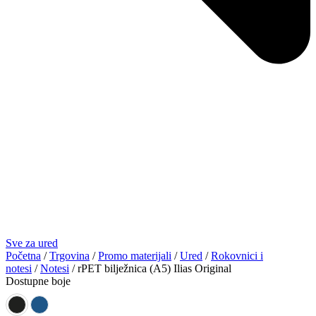
Sve za ured
Početna
/
Trgovina
/
Promo materijali
/
Ured
/
Rokovnici i
notesi
/
Notesi
/ rPET bilježnica (A5) Ilias Original
Dostupne boje