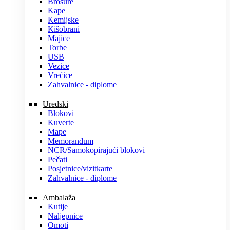
Brošure
Kape
Kemijske
Kišobrani
Majice
Torbe
USB
Vezice
Vrećice
Zahvalnice - diplome
Uredski
Blokovi
Kuverte
Mape
Memorandum
NCR/Samokopirajući blokovi
Pečati
Posjetnice/vizitkarte
Zahvalnice - diplome
Ambalaža
Kutije
Naljepnice
Omoti