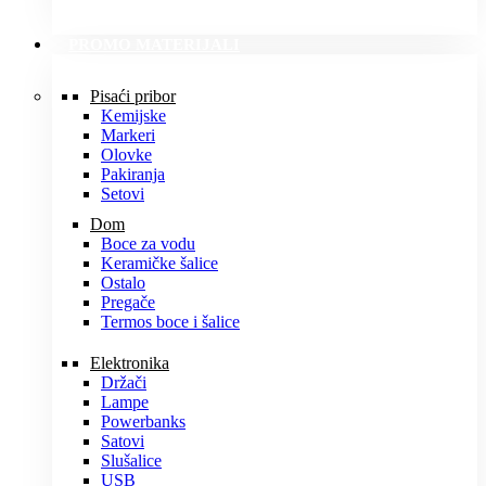
PROMO MATERIJALI
Pisaći pribor
Kemijske
Markeri
Olovke
Pakiranja
Setovi
Dom
Boce za vodu
Keramičke šalice
Ostalo
Pregače
Termos boce i šalice
Elektronika
Držači
Lampe
Powerbanks
Satovi
Slušalice
USB