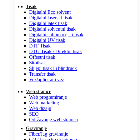
Tisak
Digitalni Eco solvent
Digitalni laserski tisak
Digitalni latex tisak
Digitalni solventni tisak
Digitalni sublimacijski tisak
Digitalni UV tisak
DTF Tisak
DTG Tisak / Direktni tisak
Offsetni tisak
Sitotisak
Slijepi tisak ili blindruck
Transfer tisak
Vez/aplicirani vez
Web stranice
Web programiranje
Web marketing
Web dizajn
SEO
Održavanje web stranica
Graviranje
Fiber/Jag graviranje
CO2 lasersko graviranje