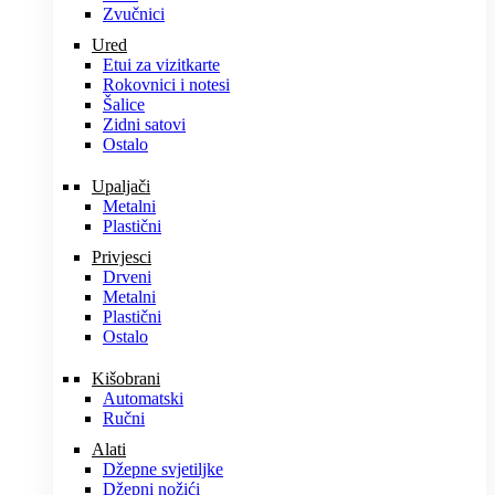
Zvučnici
Ured
Etui za vizitkarte
Rokovnici i notesi
Šalice
Zidni satovi
Ostalo
Upaljači
Metalni
Plastični
Privjesci
Drveni
Metalni
Plastični
Ostalo
Kišobrani
Automatski
Ručni
Alati
Džepne svjetiljke
Džepni nožići