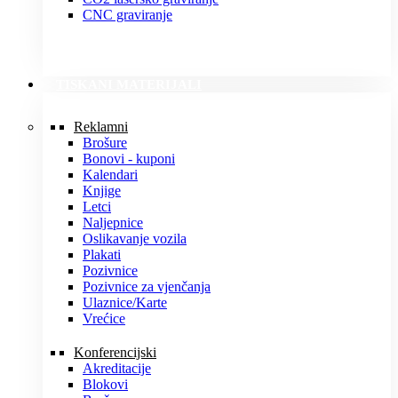
CNC graviranje
TISKANI MATERIJALI
Reklamni
Brošure
Bonovi - kuponi
Kalendari
Knjige
Letci
Naljepnice
Oslikavanje vozila
Plakati
Pozivnice
Pozivnice za vjenčanja
Ulaznice/Karte
Vrećice
Konferencijski
Akreditacije
Blokovi