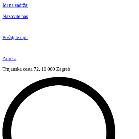
Idi na sadržaj
Nazovite nas
+385 91 6673 789
Pošaljite upit
novival@novival.hr
Adresa
Trnjanska cesta 72, 10 000 Zagreb