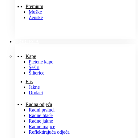
Premium
Muške
Ženske
ODJEĆA
Kape
Pletene kape
Šeširi
Šilterice
Flis
Jakne
Dodaci
Radna odjeća
Radni prsluci
Radne hlače
Radne jakne
Radne majice
Reflektirajuća odjeća