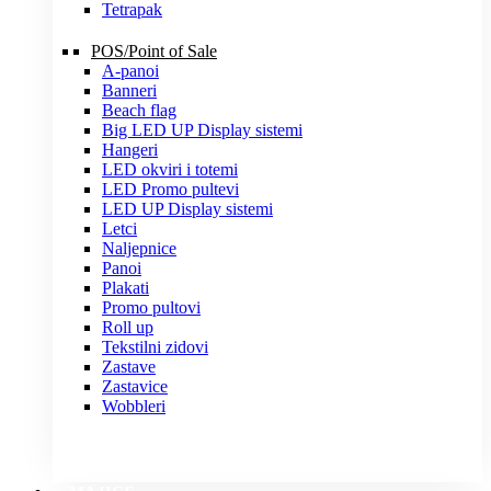
Tetrapak
POS/Point of Sale
A-panoi
Banneri
Beach flag
Big LED UP Display sistemi
Hangeri
LED okviri i totemi
LED Promo pultevi
LED UP Display sistemi
Letci
Naljepnice
Panoi
Plakati
Promo pultovi
Roll up
Tekstilni zidovi
Zastave
Zastavice
Wobbleri