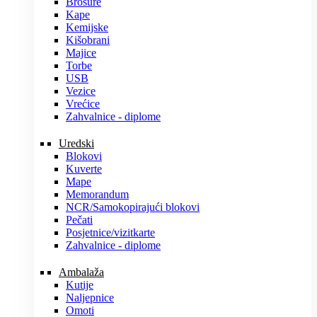
Brošure
Kape
Kemijske
Kišobrani
Majice
Torbe
USB
Vezice
Vrećice
Zahvalnice - diplome
Uredski
Blokovi
Kuverte
Mape
Memorandum
NCR/Samokopirajući blokovi
Pečati
Posjetnice/vizitkarte
Zahvalnice - diplome
Ambalaža
Kutije
Naljepnice
Omoti