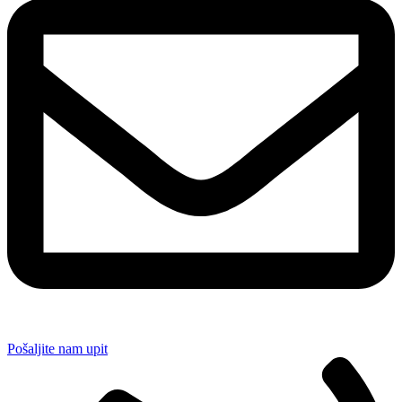
Pošaljite nam upit