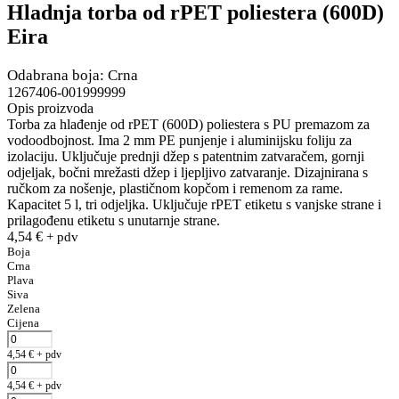
Hladnja torba od rPET poliestera (600D)
Eira
Odabrana boja: Crna
1267406-001999999
Opis proizvoda
Torba za hlađenje od rPET (600D) poliestera s PU premazom za
vodoodbojnost. Ima 2 mm PE punjenje i aluminijsku foliju za
izolaciju. Uključuje prednji džep s patentnim zatvaračem, gornji
odjeljak, bočni mrežasti džep i ljepljivo zatvaranje. Dizajnirana s
ručkom za nošenje, plastičnom kopčom i remenom za rame.
Kapacitet 5 l, tri odjeljka. Uključuje rPET etiketu s vanjske strane i
prilagođenu etiketu s unutarnje strane.
4,54
€
+ pdv
Boja
Crna
Plava
Siva
Zelena
Cijena
4,54
€
+ pdv
4,54
€
+ pdv