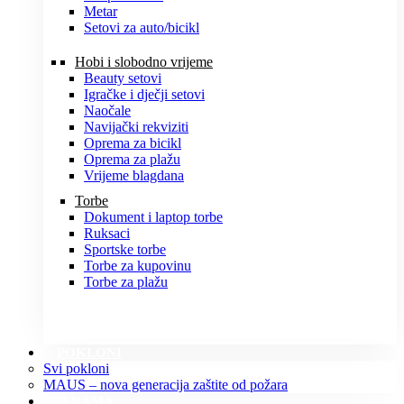
Metar
Setovi za auto/bicikl
Hobi i slobodno vrijeme
Beauty setovi
Igračke i dječji setovi
Naočale
Navijački rekviziti
Oprema za bicikl
Oprema za plažu
Vrijeme blagdana
Torbe
Dokument i laptop torbe
Ruksaci
Sportske torbe
Torbe za kupovinu
Torbe za plažu
POKLONI
Svi pokloni
MAUS – nova generacija zaštite od požara
O NAMA