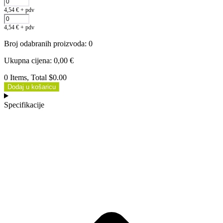
4,54
€
+ pdv
4,54
€
+ pdv
Broj odabranih proizvoda
:
0
Ukupna cijena
:
0,00
€
0 Items, Total $0.00
Dodaj u košaricu
Specifikacije