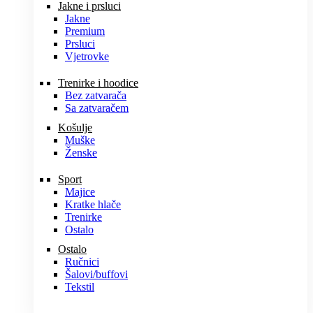
Jakne i prsluci
Jakne
Premium
Prsluci
Vjetrovke
Trenirke i hoodice
Bez zatvarača
Sa zatvaračem
Košulje
Muške
Ženske
Sport
Majice
Kratke hlače
Trenirke
Ostalo
Ostalo
Ručnici
Šalovi/buffovi
Tekstil