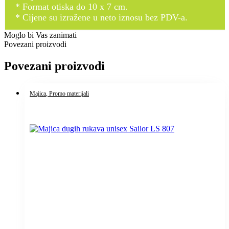
* Format otiska do 10 x 7 cm.
* Cijene su izražene u neto iznosu bez PDV-a.
Moglo bi Vas zanimati
Povezani proizvodi
Povezani proizvodi
Majica
, Promo materijali