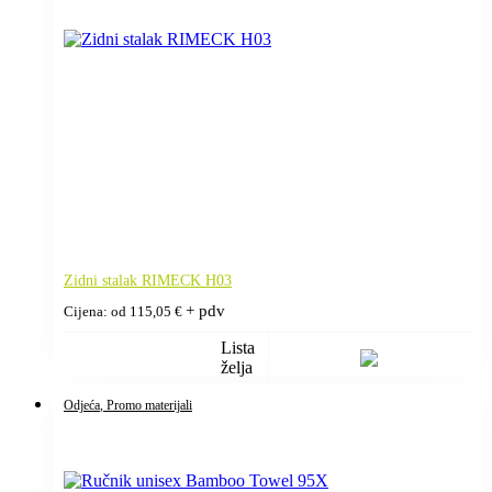
Zidni stalak RIMECK H03
+ pdv
Cijena: od
115,05
€
Lista
želja
Odjeća
, Promo materijali