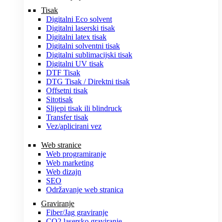
Tisak
Digitalni Eco solvent
Digitalni laserski tisak
Digitalni latex tisak
Digitalni solventni tisak
Digitalni sublimacijski tisak
Digitalni UV tisak
DTF Tisak
DTG Tisak / Direktni tisak
Offsetni tisak
Sitotisak
Slijepi tisak ili blindruck
Transfer tisak
Vez/aplicirani vez
Web stranice
Web programiranje
Web marketing
Web dizajn
SEO
Održavanje web stranica
Graviranje
Fiber/Jag graviranje
CO2 lasersko graviranje