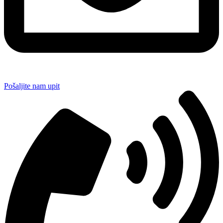
Pošaljite nam upit