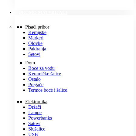
PROMO MATERIJALI
Pisaći pribor
Kemijske
Markeri
Olovke
Pakiranja
Setovi
Dom
Boce za vodu
Keramičke šalice
Ostalo
Pregače
Termos boce i šalice
Elektronika
Držači
Lampe
Powerbanks
Satovi
Slušalice
USB