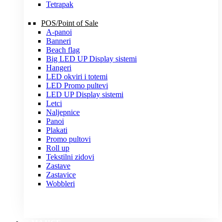
Tetrapak
POS/Point of Sale
A-panoi
Banneri
Beach flag
Big LED UP Display sistemi
Hangeri
LED okviri i totemi
LED Promo pultevi
LED UP Display sistemi
Letci
Naljepnice
Panoi
Plakati
Promo pultovi
Roll up
Tekstilni zidovi
Zastave
Zastavice
Wobbleri