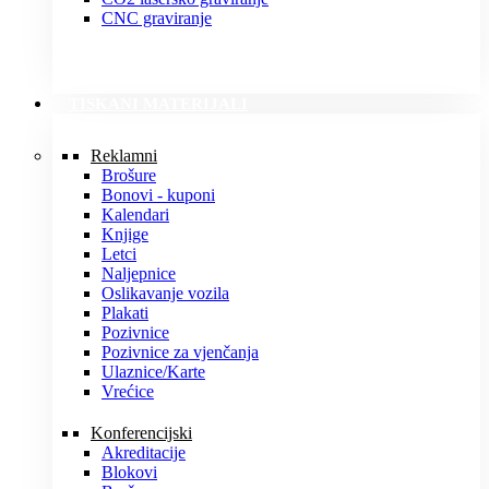
CNC graviranje
TISKANI MATERIJALI
Reklamni
Brošure
Bonovi - kuponi
Kalendari
Knjige
Letci
Naljepnice
Oslikavanje vozila
Plakati
Pozivnice
Pozivnice za vjenčanja
Ulaznice/Karte
Vrećice
Konferencijski
Akreditacije
Blokovi