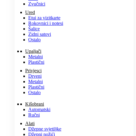
Zvučnici
Ured
Etui za vizitkarte
Rokovnici i notesi
Šalice
Zidni satovi
Ostalo
Upaljači
Metalni
Plastični
Privjesci
Drveni
Metalni
Plastični
Ostalo
Kišobrani
Automatski
Ručni
Alati
Džepne svjetiljke
Džepni nožići