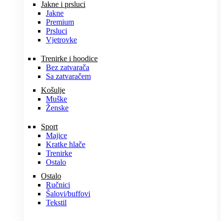
Jakne i prsluci
Jakne
Premium
Prsluci
Vjetrovke
Trenirke i hoodice
Bez zatvarača
Sa zatvaračem
Košulje
Muške
Ženske
Sport
Majice
Kratke hlače
Trenirke
Ostalo
Ostalo
Ručnici
Šalovi/buffovi
Tekstil