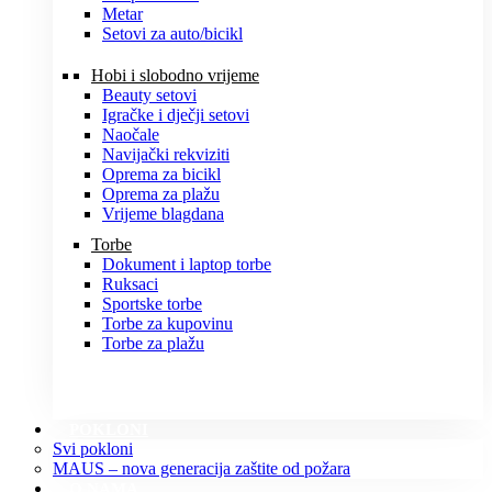
Metar
Setovi za auto/bicikl
Hobi i slobodno vrijeme
Beauty setovi
Igračke i dječji setovi
Naočale
Navijački rekviziti
Oprema za bicikl
Oprema za plažu
Vrijeme blagdana
Torbe
Dokument i laptop torbe
Ruksaci
Sportske torbe
Torbe za kupovinu
Torbe za plažu
POKLONI
Svi pokloni
MAUS – nova generacija zaštite od požara
O NAMA