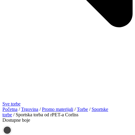
Sve torbe
Početna
/
Trgovina
/
Promo materijali
/
Torbe
/
Sportske
torbe
/ Sportska torba od rPET-a Corliss
Dostupne boje