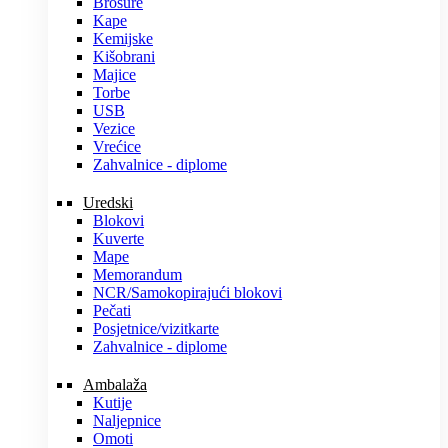
Brošure
Kape
Kemijske
Kišobrani
Majice
Torbe
USB
Vezice
Vrećice
Zahvalnice - diplome
Uredski
Blokovi
Kuverte
Mape
Memorandum
NCR/Samokopirajući blokovi
Pečati
Posjetnice/vizitkarte
Zahvalnice - diplome
Ambalaža
Kutije
Naljepnice
Omoti