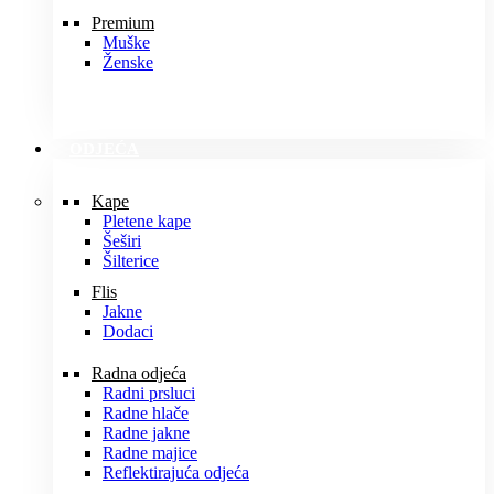
Premium
Muške
Ženske
ODJEĆA
Kape
Pletene kape
Šeširi
Šilterice
Flis
Jakne
Dodaci
Radna odjeća
Radni prsluci
Radne hlače
Radne jakne
Radne majice
Reflektirajuća odjeća