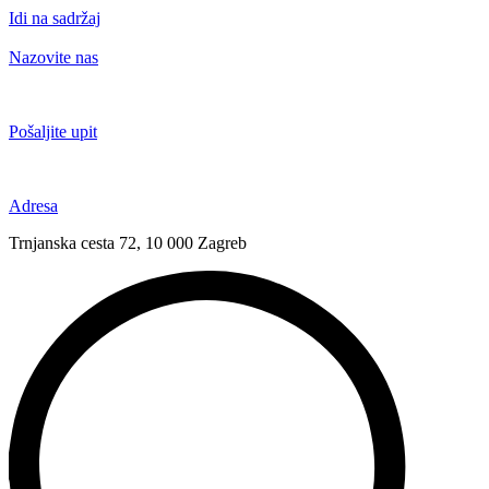
Idi na sadržaj
Nazovite nas
+385 91 6673 789
Pošaljite upit
novival@novival.hr
Adresa
Trnjanska cesta 72, 10 000 Zagreb