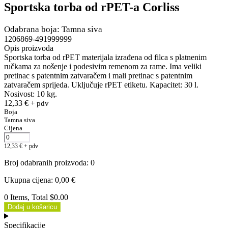
Sportska torba od rPET-a Corliss
Odabrana boja: Tamna siva
1206869-491999999
Opis proizvoda
Sportska torba od rPET materijala izrađena od filca s platnenim
ručkama za nošenje i podesivim remenom za rame. Ima veliki
pretinac s patentnim zatvaračem i mali pretinac s patentnim
zatvaračem sprijeda. Uključuje rPET etiketu. Kapacitet: 30 l.
Nosivost: 10 kg.
12,33
€
+ pdv
Boja
Tamna siva
Cijena
12,33
€
+ pdv
Broj odabranih proizvoda
:
0
Ukupna cijena
:
0,00
€
0 Items, Total $0.00
Dodaj u košaricu
Specifikacije