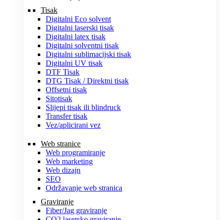
Tisak
Digitalni Eco solvent
Digitalni laserski tisak
Digitalni latex tisak
Digitalni solventni tisak
Digitalni sublimacijski tisak
Digitalni UV tisak
DTF Tisak
DTG Tisak / Direktni tisak
Offsetni tisak
Sitotisak
Slijepi tisak ili blindruck
Transfer tisak
Vez/aplicirani vez
Web stranice
Web programiranje
Web marketing
Web dizajn
SEO
Održavanje web stranica
Graviranje
Fiber/Jag graviranje
CO2 lasersko graviranje