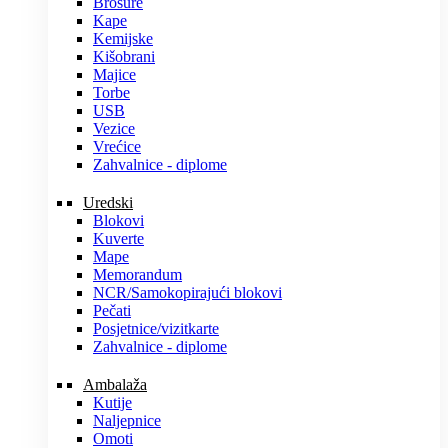
Brošure
Kape
Kemijske
Kišobrani
Majice
Torbe
USB
Vezice
Vrećice
Zahvalnice - diplome
Uredski
Blokovi
Kuverte
Mape
Memorandum
NCR/Samokopirajući blokovi
Pečati
Posjetnice/vizitkarte
Zahvalnice - diplome
Ambalaža
Kutije
Naljepnice
Omoti