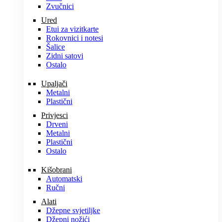
Zvučnici
Ured
Etui za vizitkarte
Rokovnici i notesi
Šalice
Zidni satovi
Ostalo
Upaljači
Metalni
Plastični
Privjesci
Drveni
Metalni
Plastični
Ostalo
Kišobrani
Automatski
Ručni
Alati
Džepne svjetiljke
Džepni nožići