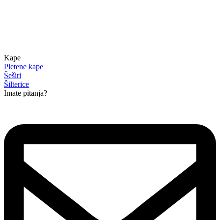
Kape
Pletene kape
Šeširi
Šilterice
Imate pitanja?