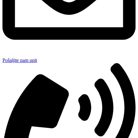
Pošaljite nam upit