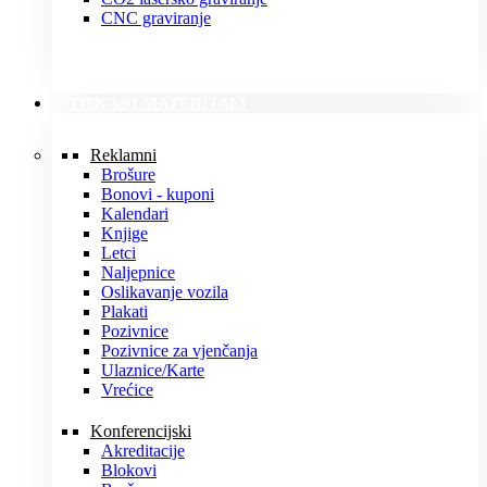
CNC graviranje
TISKANI MATERIJALI
Reklamni
Brošure
Bonovi - kuponi
Kalendari
Knjige
Letci
Naljepnice
Oslikavanje vozila
Plakati
Pozivnice
Pozivnice za vjenčanja
Ulaznice/Karte
Vrećice
Konferencijski
Akreditacije
Blokovi