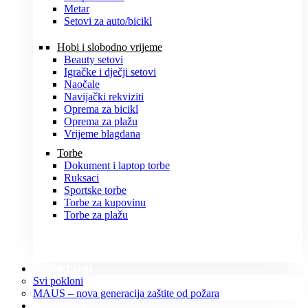
Metar
Setovi za auto/bicikl
Hobi i slobodno vrijeme
Beauty setovi
Igračke i dječji setovi
Naočale
Navijački rekviziti
Oprema za bicikl
Oprema za plažu
Vrijeme blagdana
Torbe
Dokument i laptop torbe
Ruksaci
Sportske torbe
Torbe za kupovinu
Torbe za plažu
POKLONI
Svi pokloni
MAUS – nova generacija zaštite od požara
O NAMA