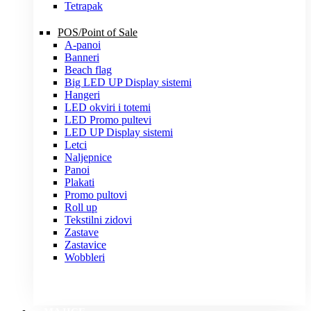
Tetrapak
POS/Point of Sale
A-panoi
Banneri
Beach flag
Big LED UP Display sistemi
Hangeri
LED okviri i totemi
LED Promo pultevi
LED UP Display sistemi
Letci
Naljepnice
Panoi
Plakati
Promo pultovi
Roll up
Tekstilni zidovi
Zastave
Zastavice
Wobbleri