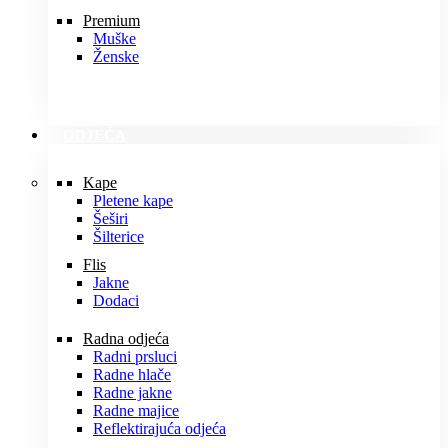
Premium
Muške
Ženske
ODJEĆA
Kape
Pletene kape
Šeširi
Šilterice
Flis
Jakne
Dodaci
Radna odjeća
Radni prsluci
Radne hlače
Radne jakne
Radne majice
Reflektirajuća odjeća