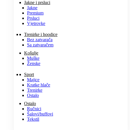
Jakne i prsluci
Jakne
Premium
Prsluci
Vjetrovke
Trenirke i hoodice
Bez zatvarača
Sa zatvaračem
Košulje
Muške
Ženske
Sport
Majice
Kratke hlače
Trenirke
Ostalo
Ostalo
Ručnici
Šalovi/buffovi
Tekstil