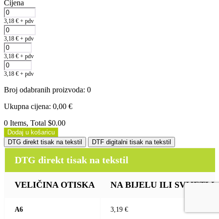
Cijena
3,18
€
+ pdv
3,18
€
+ pdv
3,18
€
+ pdv
3,18
€
+ pdv
Broj odabranih proizvoda
:
0
Ukupna cijena
:
0,00
€
0 Items, Total $0.00
Dodaj u košaricu
DTG direkt tisak na tekstil
DTF digitalni tisak na tekstil
DTG direkt tisak na tekstil
VELIČINA OTISKA
NA BIJELU ILI SVIJETLU (b
A6
3,19 €