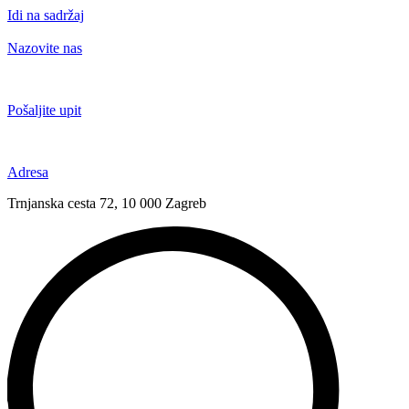
Idi na sadržaj
Nazovite nas
+385 91 6673 789
Pošaljite upit
novival@novival.hr
Adresa
Trnjanska cesta 72, 10 000 Zagreb