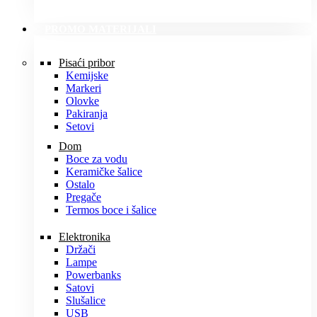
PROMO MATERIJALI
Pisaći pribor
Kemijske
Markeri
Olovke
Pakiranja
Setovi
Dom
Boce za vodu
Keramičke šalice
Ostalo
Pregače
Termos boce i šalice
Elektronika
Držači
Lampe
Powerbanks
Satovi
Slušalice
USB