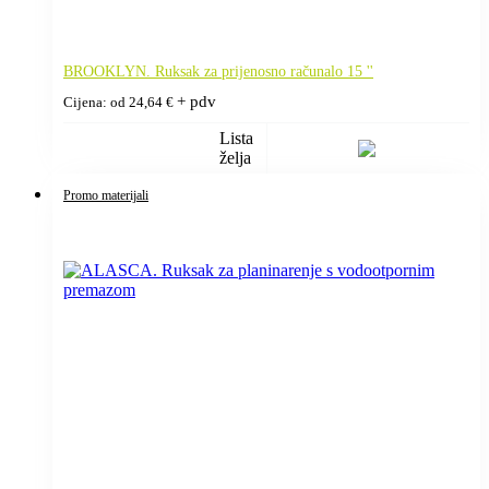
BROOKLYN. Ruksak za prijenosno računalo 15 ''
+ pdv
Cijena: od
24,64
€
Lista
želja
Promo materijali