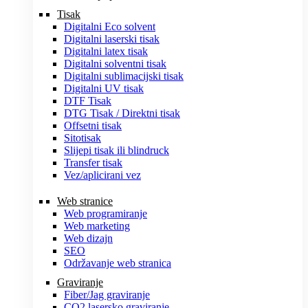
Tisak
Digitalni Eco solvent
Digitalni laserski tisak
Digitalni latex tisak
Digitalni solventni tisak
Digitalni sublimacijski tisak
Digitalni UV tisak
DTF Tisak
DTG Tisak / Direktni tisak
Offsetni tisak
Sitotisak
Slijepi tisak ili blindruck
Transfer tisak
Vez/aplicirani vez
Web stranice
Web programiranje
Web marketing
Web dizajn
SEO
Održavanje web stranica
Graviranje
Fiber/Jag graviranje
CO2 lasersko graviranje