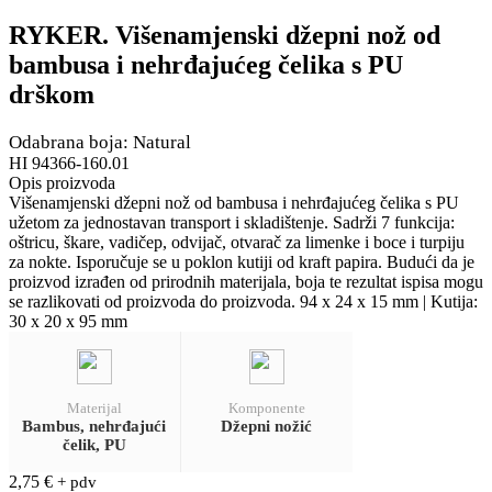
RYKER. Višenamjenski džepni nož od
bambusa i nehrđajućeg čelika s PU
drškom
Odabrana boja: Natural
HI 94366-160.01
Opis proizvoda
Višenamjenski džepni nož od bambusa i nehrđajućeg čelika s PU
užetom za jednostavan transport i skladištenje. Sadrži 7 funkcija:
oštricu, škare, vadičep, odvijač, otvarač za limenke i boce i turpiju
za nokte. Isporučuje se u poklon kutiji od kraft papira. Budući da je
proizvod izrađen od prirodnih materijala, boja te rezultat ispisa mogu
se razlikovati od proizvoda do proizvoda. 94 x 24 x 15 mm | Kutija:
30 x 20 x 95 mm
Materijal
Komponente
Bambus, nehrđajući
Džepni nožić
čelik, PU
2,75
€
+ pdv