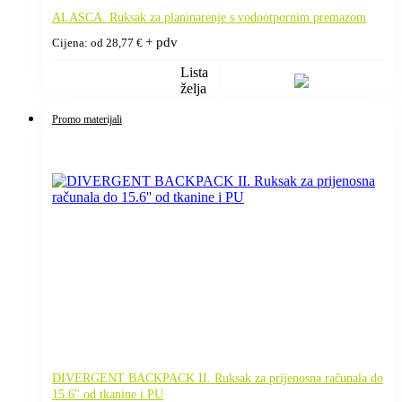
ALASCA. Ruksak za planinarenje s vodootpornim premazom
+ pdv
Cijena: od
28,77
€
Lista
želja
Promo materijali
DIVERGENT BACKPACK II. Ruksak za prijenosna računala do
15.6'' od tkanine i PU