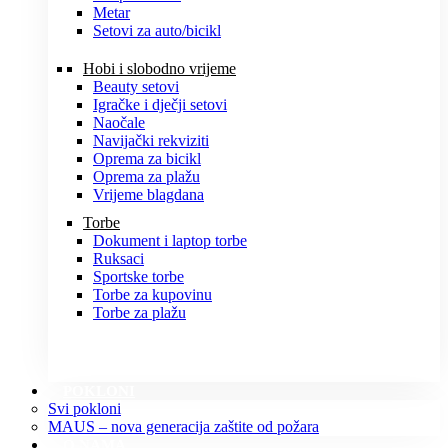
Metar
Setovi za auto/bicikl
Hobi i slobodno vrijeme
Beauty setovi
Igračke i dječji setovi
Naočale
Navijački rekviziti
Oprema za bicikl
Oprema za plažu
Vrijeme blagdana
Torbe
Dokument i laptop torbe
Ruksaci
Sportske torbe
Torbe za kupovinu
Torbe za plažu
POKLONI
Svi pokloni
MAUS – nova generacija zaštite od požara
O NAMA