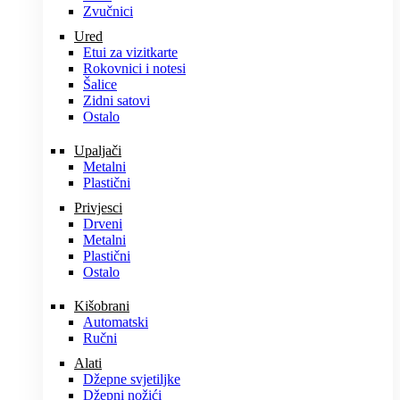
Zvučnici
Ured
Etui za vizitkarte
Rokovnici i notesi
Šalice
Zidni satovi
Ostalo
Upaljači
Metalni
Plastični
Privjesci
Drveni
Metalni
Plastični
Ostalo
Kišobrani
Automatski
Ručni
Alati
Džepne svjetiljke
Džepni nožići