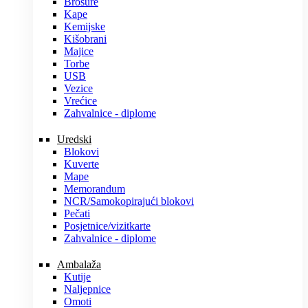
Brošure
Kape
Kemijske
Kišobrani
Majice
Torbe
USB
Vezice
Vrećice
Zahvalnice - diplome
Uredski
Blokovi
Kuverte
Mape
Memorandum
NCR/Samokopirajući blokovi
Pečati
Posjetnice/vizitkarte
Zahvalnice - diplome
Ambalaža
Kutije
Naljepnice
Omoti