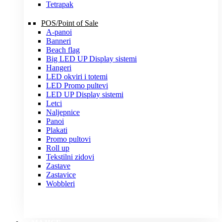
Tetrapak
POS/Point of Sale
A-panoi
Banneri
Beach flag
Big LED UP Display sistemi
Hangeri
LED okviri i totemi
LED Promo pultevi
LED UP Display sistemi
Letci
Naljepnice
Panoi
Plakati
Promo pultovi
Roll up
Tekstilni zidovi
Zastave
Zastavice
Wobbleri