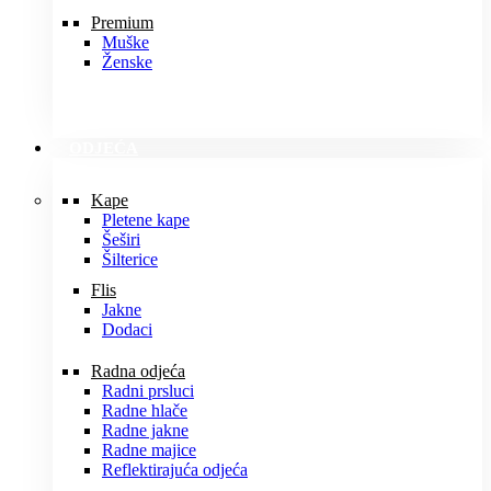
Premium
Muške
Ženske
ODJEĆA
Kape
Pletene kape
Šeširi
Šilterice
Flis
Jakne
Dodaci
Radna odjeća
Radni prsluci
Radne hlače
Radne jakne
Radne majice
Reflektirajuća odjeća