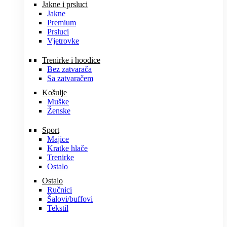
Jakne i prsluci
Jakne
Premium
Prsluci
Vjetrovke
Trenirke i hoodice
Bez zatvarača
Sa zatvaračem
Košulje
Muške
Ženske
Sport
Majice
Kratke hlače
Trenirke
Ostalo
Ostalo
Ručnici
Šalovi/buffovi
Tekstil