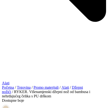
Alati
Početna
/
Trgovina
/
Promo materijali
/
Alati
/
Džepni
nožići
/ RYKER. Višenamjenski džepni nož od bambusa i
nehrđajućeg čelika s PU drškom
Dostupne boje