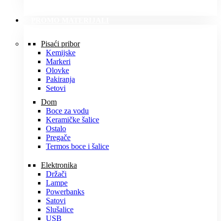
PROMO MATERIJALI
Pisaći pribor
Kemijske
Markeri
Olovke
Pakiranja
Setovi
Dom
Boce za vodu
Keramičke šalice
Ostalo
Pregače
Termos boce i šalice
Elektronika
Držači
Lampe
Powerbanks
Satovi
Slušalice
USB