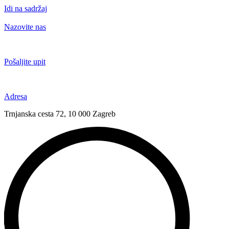
Idi na sadržaj
Nazovite nas
+385 91 6673 789
Pošaljite upit
novival@novival.hr
Adresa
Trnjanska cesta 72, 10 000 Zagreb