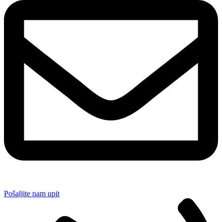
Pošaljite nam upit