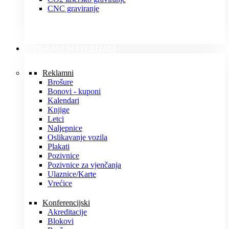
CNC graviranje
TISKANI MATERIJALI
Reklamni
Brošure
Bonovi - kuponi
Kalendari
Knjige
Letci
Naljepnice
Oslikavanje vozila
Plakati
Pozivnice
Pozivnice za vjenčanja
Ulaznice/Karte
Vrećice
Konferencijski
Akreditacije
Blokovi