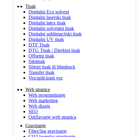
Tisak
Digitalni Eco solvent
Digitalni laserski tisak
Digitalni latex tisak
Digitalni solventni tisak
Digitalni sublimacijski tisak
Digitalni UV tisak
DTF Tisak
DTG Tisak / Direktni tisak
Offsetni tisak
Sitotisak
Slijepi tisak ili blindruck
Transfer tisak
Vez/aplicirani vez
Web stranice
Web programiranje
Web marketing
Web dizajn
SEO
Održavanje web stranica
Graviranje
Fiber/Jag graviranje
CO2 lasersko graviranje