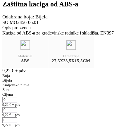
Zaštitna kaciga od ABS-a
Odabrana boja: Bijela
SO MO2456-06.01
Opis proizvoda
Kaciga od ABS-a za građevinske radnike i skladišta. EN397
Materijal
Dimenzije
ABS
27,5X23,5X15,5CM
9,22
€
+ pdv
Boja
Bijela
Kraljevsko plava
Žuta
Cijena
9,22
€
+ pdv
9,22
€
+ pdv
9,22
€
+ pdv