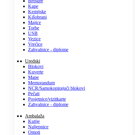
Brošure
Kape
Kemijske
Kišobrani
Majice
Torbe
USB
Vezice
Vrećice
Zahvalnice - diplome
Uredski
Blokovi
Kuverte
Mape
Memorandum
NCR/Samokopirajući blokovi
Pečati
Posjetnice/vizitkarte
Zahvalnice - diplome
Ambalaža
Kutije
Naljepnice
Omoti