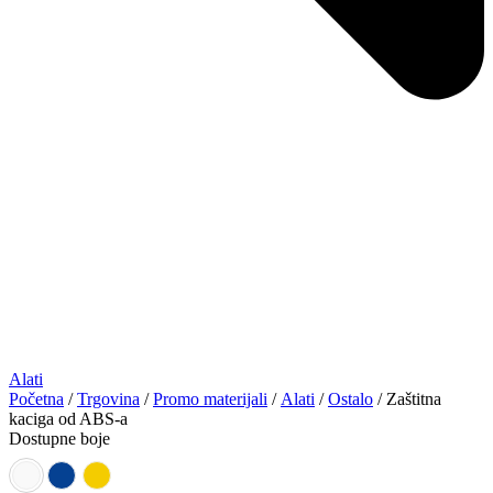
Alati
Početna
/
Trgovina
/
Promo materijali
/
Alati
/
Ostalo
/ Zaštitna
kaciga od ABS-a
Dostupne boje