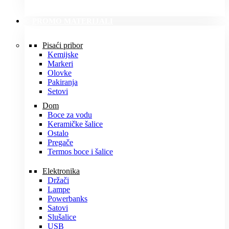
PROMO MATERIJALI
Pisaći pribor
Kemijske
Markeri
Olovke
Pakiranja
Setovi
Dom
Boce za vodu
Keramičke šalice
Ostalo
Pregače
Termos boce i šalice
Elektronika
Držači
Lampe
Powerbanks
Satovi
Slušalice
USB