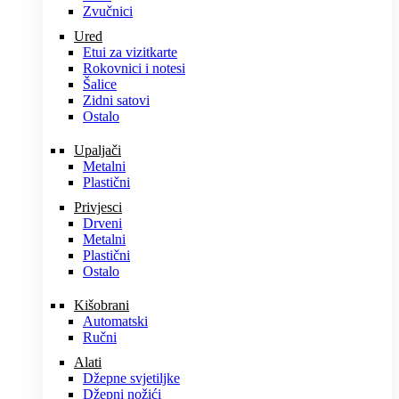
Zvučnici
Ured
Etui za vizitkarte
Rokovnici i notesi
Šalice
Zidni satovi
Ostalo
Upaljači
Metalni
Plastični
Privjesci
Drveni
Metalni
Plastični
Ostalo
Kišobrani
Automatski
Ručni
Alati
Džepne svjetiljke
Džepni nožići