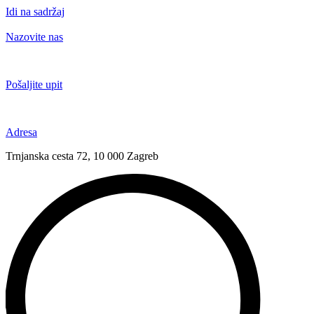
Idi na sadržaj
Nazovite nas
+385 91 6673 789
Pošaljite upit
novival@novival.hr
Adresa
Trnjanska cesta 72, 10 000 Zagreb