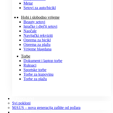
Metar
Setovi za auto/bicikl
Hobi i slobodno vrijeme
Beauty setovi
Igračke i dječji setovi
Naočale
Navijački rekviziti
Oprema za bicikl
Oprema za plažu
Vrijeme blagdana
Torbe
Dokument i laptop torbe
Ruksaci
Sportske torbe
Torbe za kupovinu
Torbe za plažu
POKLONI
Svi pokloni
MAUS – nova generacija zaštite od požara
O NAMA