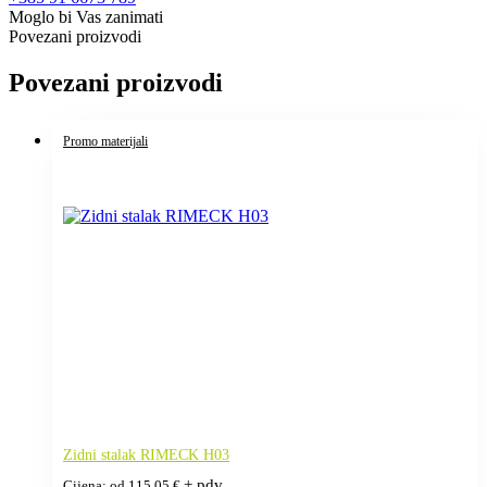
Moglo bi Vas zanimati
Povezani proizvodi
Povezani proizvodi
Promo materijali
Zidni stalak RIMECK H03
+ pdv
Cijena: od
115,05
€