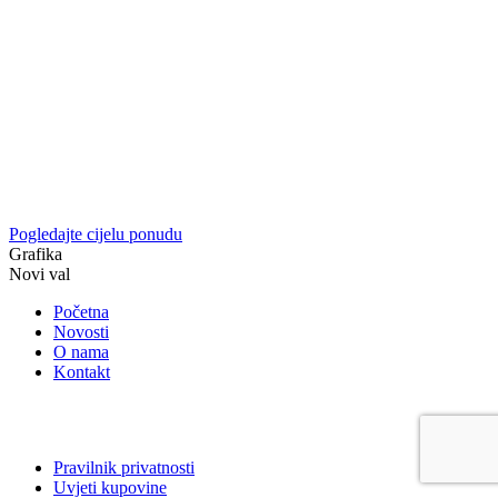
Pogledajte cijelu ponudu
Grafika
Novi val
Početna
Novosti
O nama
Kontakt
Pravilnik privatnosti
Uvjeti kupovine