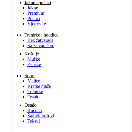
Jakne i prsluci
Jakne
Premium
Prsluci
Vjetrovke
Trenirke i hoodice
Bez zatvarača
Sa zatvaračem
Košulje
Muške
Ženske
Sport
Majice
Kratke hlače
Trenirke
Ostalo
Ostalo
Ručnici
Šalovi/buffovi
Tekstil