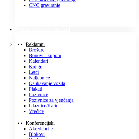
CNC graviranje
TISKANI MATERIJALI
Reklamni
Brošure
Bonovi - kuponi
Kalendari
Knjige
Letci
Naljepnice
Oslikavanje vozila
Plakati
Pozivnice
Pozivnice za vjenčanja
Ulaznice/Karte
Vrećice
Konferencijski
Akreditacije
Blokovi