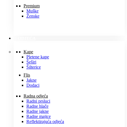
Premium
Muške
Ženske
ODJEĆA
Kape
Pletene kape
Šeširi
Šilterice
Flis
Jakne
Dodaci
Radna odjeća
Radni prsluci
Radne hlače
Radne jakne
Radne majice
Reflektirajuća odjeća