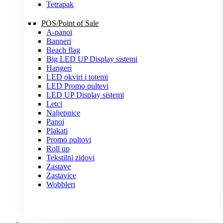
Tetrapak
POS/Point of Sale
A-panoi
Banneri
Beach flag
Big LED UP Display sistemi
Hangeri
LED okviri i totemi
LED Promo pultevi
LED UP Display sistemi
Letci
Naljepnice
Panoi
Plakati
Promo pultovi
Roll up
Tekstilni zidovi
Zastave
Zastavice
Wobbleri