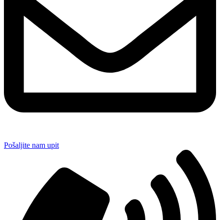
Pošaljite nam upit